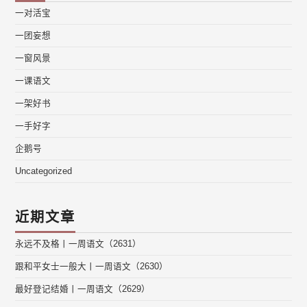
一对活宝
一团妄想
一窗风景
一课语文
一架好书
一手好字
企鹅号
Uncategorized
近期文章
永远不及格丨一周语文（2631）
跟和平女士一般大丨一周语文（2630）
最好登记结婚丨一周语文（2629）