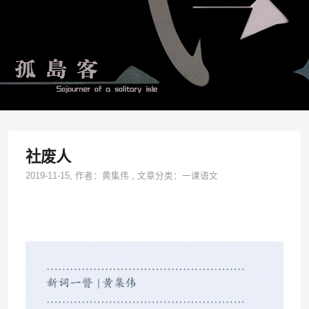
社废人
2019-11-15
, 作者：
黄集伟
,
文章分类：
一课语文