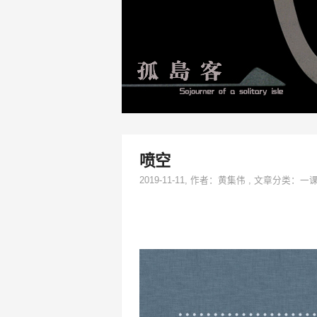
喷空
2019-11-11
, 作者：
黄集伟
,
文章分类：
一