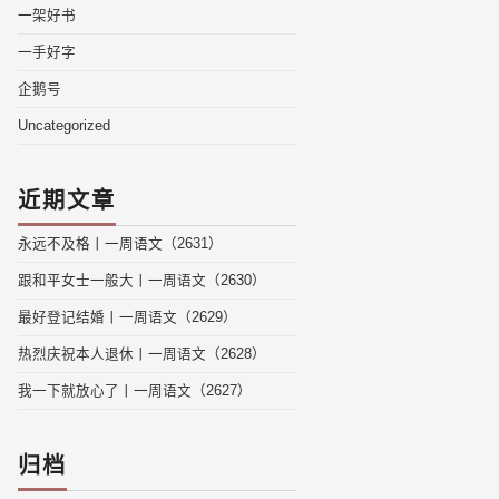
一架好书
一手好字
企鹅号
Uncategorized
近期文章
永远不及格丨一周语文（2631）
跟和平女士一般大丨一周语文（2630）
最好登记结婚丨一周语文（2629）
热烈庆祝本人退休丨一周语文（2628）
我一下就放心了丨一周语文（2627）
归档