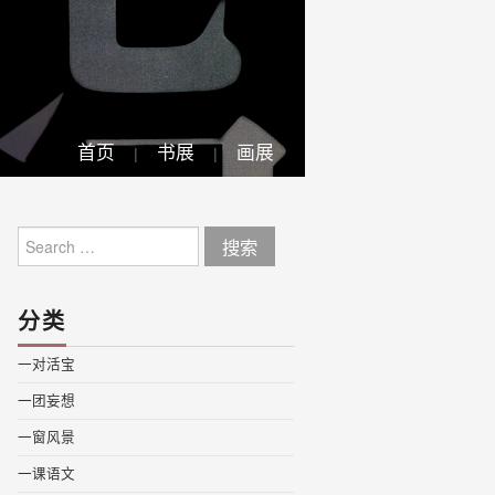
首页
书展
画展
Search
for:
分类
一对活宝
一团妄想
一窗风景
一课语文