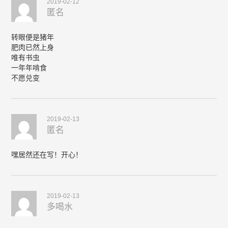
2019-02-12
匿名
转眼便是猪年
肥肉已然上身
唯有书虫
一年年啃食
不愿兑变
2019-02-13
匿名
嘿居然还在写！开心！
2019-02-13
多喝水