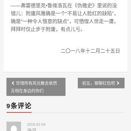
——
弗雷德里克
•
鲁维洛瓦在《伪雅史》里说的没
错儿：附庸风雅确是一个
“
不易让人脸红的缺陷
”
，
确是
“
一种令人惬意的缺点
”
，可恓惶人世走一遭，
拜拜时仅止步于附庸，有点儿亏。
二〇一八年十二月二十五日
Post
珍惜所有风光散去依然
初五，聊聊红包吧
navigation
互相在身边的你们
9条评论
2019-02-04
海风