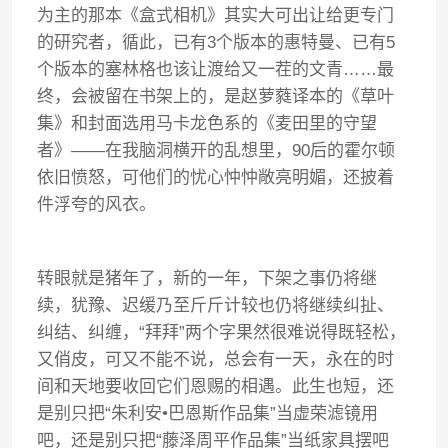
为主的那本《盒式相机》其实大可出让给更专门
的研究者，循此，已有
3
个版本的惠特曼、已有
5
个版本的塞林格也该让渡给又一茬的文青
……
最
终，会被留在书架上的，是赵萝蕤译本的《草叶
集》和封面选用马卡龙色系的《麦田里的守望
者》
——
在我脑洞横开的乱想里，
90
后的霍尔顿
依旧愤怒，可他们的忧心忡忡敞亮明媚，还披着
件浮夸的风衣。
转眼就是猪年了，新的一年，下架之事仍将继
续，犹豫、迟缓乃至斤斤计较也仍将继续纠扯、
纠结、纠缠，
“
拜拜
”
两个字果然很难说得既轻松，
又俏皮，可又不能不说，总会有一天，永在的时
间和天地要收回它们恩赐的相遇。此生也短，还
是别只把
“
朱利安
•
巴恩斯作品集
”
当虚荣滤镜用
吧，还是别只把
“
藤泽周平作品集
”
当纸家具摆吧