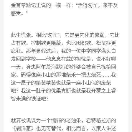
金首章题记里说的一模一样：
“
活得匆忙，来不及
感受。
”
此生慌张。相比
“
匆忙
”
，它是更内化的羸弱，它比
占有欲、控制欲更隐蔽，也比囤积欲、松鼠症更
疯狂。那年暑假过后，我的一位中学同学满头白
发回到学校
——
他念念在兹的担忧是，说不好哪
一天，身患阿尔茨海默症的外婆会被自己拣拾回
家、码得像座小山的那堆柴禾一把火烧死
……
我
这一屋子的简装精装也就是一座小山似的废柴
吧？我这一肚子的优柔寡断也就是我开蒙之上睿
智未满的铁证吧？
就算被讥讽为一个懦弱的老油条，君特格拉斯的
《剥洋葱》也无可替代，相比而言，以家人讲述