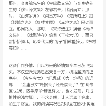
那时，查良镛先生的《金庸散文集》与查良铮先
生的《穆旦译文集》左邻右舍，比肩而立；那
时，《山河岁月》《闲愁万种》《无所归止》跟
《倾城之恋》《红楼梦魇》《赤地之恋》隔架而
立，形同路人；那时，《宋诗选注》挨着《杨绛
文集》，《槐聚诗存》倚着《干校六记》，而只
需抬抬腿儿，厄普代克的
“
兔子
”
们就能撞见《东村
寡妇》
……
这番自作多情、自以为是的矫情如今早已灰飞烟
灭，不仅查氏兄弟已然天各一方，横插竖挤的搪
塞中，《今生今世》也已乱成《第一炉香》的近
邻
……“
金庸散文
”
是摆丢了还是借丢了？在
“
犹豫
区
”
发呆，随手摩挲
“
穆旦译文
”
，也才发现，几成
惯性的浅尝辄止、不求甚解，让人远离了金庸，
陌生了穆旦，我的阅读实况已跟穆旦在欧根
•
奥涅