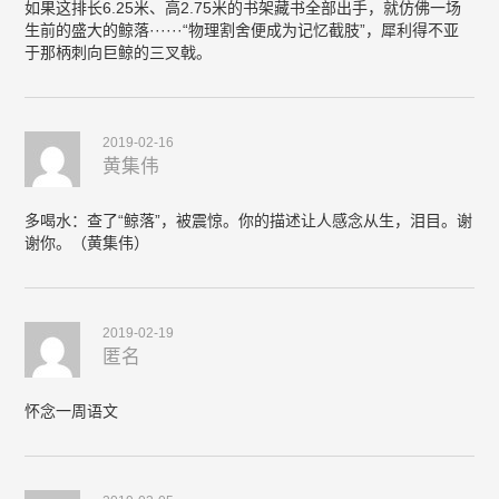
如果这排长6.25米、高2.75米的书架藏书全部出手，就仿佛一场
生前的盛大的鲸落······“物理割舍便成为记忆截肢”，犀利得不亚
于那柄刺向巨鲸的三叉戟。
2019-02-16
黄集伟
多喝水：查了“鲸落”，被震惊。你的描述让人感念从生，泪目。谢
谢你。（黄集伟）
2019-02-19
匿名
怀念一周语文