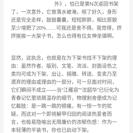
外》，怕已是第
N
次返回书架
了，一次意外，它曾落水被淹，晾了好久，身形
还是完全走样，鼓鼓囊囊，短短胖胖，相比原貌
至少增肥了
20%……
可我还是舍不得。我觉得，挤
挤挨挨一大架子书，怎么也得有位女神坐镇啊。
显然，这执念，也就是在为下架书找不下架的理
由：虽然作者、版别、文笔、流派、封面设色之
类均可成为下架、出让、捐赠、转送、变卖乃至
遗弃的理由或理由的一部分，可一旦面对时间，
它们瞬间不成立
——
当
“
江雁容
”“
沈韶华
”
已衍化为
青春记忆里琐屑温存的细节，物理割舍便成为记
忆截肢：是一跳一跳的顿痛，有一惊一乍的犹
疑，而这对一个即将解甲归田的阅读热爱者而
言，也极易隐喻出无限廉价的浓郁伤感：作为一
本轻薄的平装书，你也已启动下架。