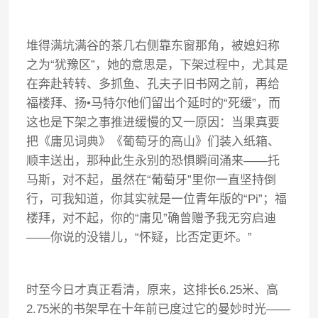
堆得满坑满谷的茶几右侧靠东窗那角，被媳妇称
之为
“
犹豫区
”
，她的意思是，下架过程中，尤其是
在奔赴转转、多抓鱼、孔夫子旧书网之前，再给
福楼拜、扬
•
马特尔他们留出个延时的
“
死缓
”
，而
这也是下架之事推进缓慢的又一原因：当果真要
把《庸见词典》《葡萄牙的高山》们装入纸箱、
顺丰送出，那种此生永别的恐惧瞬间涌来
——
托
马斯，对不起，虽然在
“
葡萄牙
”
里你一直坚持倒
行，可我知道，你其实就是一位青年版的
“Pi”
；福
楼拜，对不起，你的
“
庸见
”
确曾赠予我无穷启迪
——
你说的没错儿，
“
怀疑，比否定更坏。
”
时至今日才真正看清，原来，这排长
6.25
米、高
2.75
米的书架早在十年前已度过它的曼妙时光
——