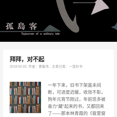
拜拜，对不起
2019-02-03
, 作者：
黄集伟
,
文章分类：
一架好书
一年下来，旧书下架虽未间
断，可进度迟缓，收效不彰。
狗年元宵节刚过，年前恁多被
奋力
“
藏
”
起来的书，又都回来
了
——
那本林青霞的《窗里窗