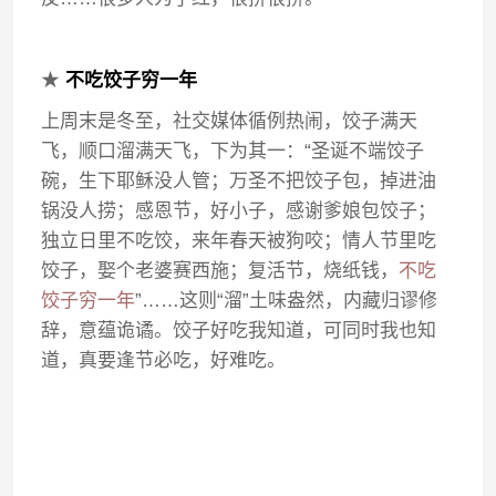
★
不吃饺子穷一年
上周末是冬至，社交媒体循例热闹，饺子满天
飞，顺口溜满天飞，下为其一：“圣诞不端饺子
碗，生下耶稣没人管；万圣不把饺子包，掉进油
锅没人捞；感恩节，好小子，感谢爹娘包饺子；
独立日里不吃饺，来年春天被狗咬；情人节里吃
饺子，娶个老婆赛西施；复活节，烧纸钱，
不吃
饺子穷一年
”……这则“溜”土味盎然，内藏归谬修
辞，意蕴诡谲。饺子好吃我知道，可同时我也知
道，真要逢节必吃，好难吃。