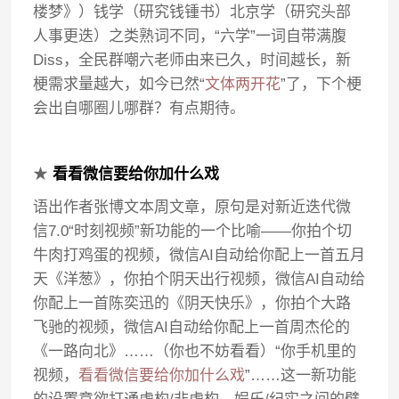
楼梦》）钱学（研究钱锺书）北京学（研究头部
人事更迭）之类熟词不同，“六学”一词自带满腹
Diss，全民群嘲六老师由来已久，时间越长，新
梗需求量越大，如今已然“
文体两开花
”了，下个梗
会出自哪圈儿哪群？有点期待。
★
看看微信要给你加什么戏
语出作者张博文本周文章，原句是对新近迭代微
信7.0“时刻视频”新功能的一个比喻——你拍个切
牛肉打鸡蛋的视频，微信AI自动给你配上一首五月
天《洋葱》，你拍个阴天出行视频，微信AI自动给
你配上一首陈奕迅的《阴天快乐》，你拍个大路
飞驰的视频，微信AI自动给你配上一首周杰伦的
《一路向北》……（你也不妨看看）“你手机里的
视频，
看看微信要给你加什么戏
”……这一新功能