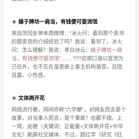
★
婊子牌坊一肩当，有钱便可耍流氓
来自茨冈女神本周微博：“冰火问：看到那个卖书
的跟卖货的介绍经验了吗？我说：看到了。冰火
问：怎么理解？我说：李白诗云：
婊子牌坊一肩
当，有钱便可耍流氓
”…… ???这顺口溜以宣泄为
己任外，也不忘在溜里嵌上事主机构谐音，且隐
且露。小性感。
★
文体两开花
网络流行梗，网间亦称“六学梗”，对网友而言是个
故事，对当事人而言，是个事故？也都不错。上
一周，此梗（关键词：正能量+文体两开花+中华
文化）刷屏社交媒体，不过，跟红学（研究《红