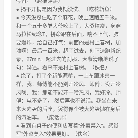
停留。（越描越黑）
● 揭不开锅是因为我锅没洗。（吃花斩鱼）
● 今天没忍住吃了个麻花，晚上速跑五千米。
和一个五十多岁大爷咬上了，大爷精瘦，身穿
马拉松纪念T，拼命跟在后面，喘不上气，肺
要爆炸，给自己打气：前面的是村上春树，加
油啊！最后一百米，超了过去，创下速跑新纪
录，27min。超过去的刹那，大爷清晰地说了
句：妈逼。看来不是村上春树。（佚名）
● 绝了，打了个新能源爹，一上车跟冰窖一
样，我：师傅能不能别开冷风。师傅：没开冷
风啊。我：那能不能开一哈热风，我好冷。师
傅：电不多了。 然后再也不说话。我坐在未
来大趋势的后座，哭得像个被大趋势抛在身后
的汽油车。 （废话师）
● 看到有桌子的便利店写着“外卖禁入”。感觉
写“外菜莫入”效果更好。（佚名）