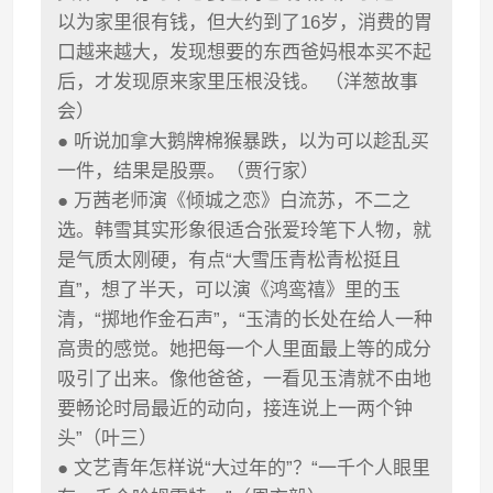
以为家里很有钱，但大约到了16岁，消费的胃
口越来越大，发现想要的东西爸妈根本买不起
后，才发现原来家里压根没钱。 （洋葱故事
会）
● 听说加拿大鹅牌棉猴暴跌，以为可以趁乱买
一件，结果是股票。（贾行家）
● 万茜老师演《倾城之恋》白流苏，不二之
选。韩雪其实形象很适合张爱玲笔下人物，就
是气质太刚硬，有点“大雪压青松青松挺且
直”，想了半天，可以演《鸿鸾禧》里的玉
清，“掷地作金石声”，“玉清的长处在给人一种
高贵的感觉。她把每一个人里面最上等的成分
吸引了出来。像他爸爸，一看见玉清就不由地
要畅论时局最近的动向，接连说上一两个钟
头”（叶三）
● 文艺青年怎样说“大过年的”？“一千个人眼里