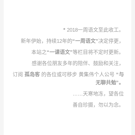
*
2018一周语文至此收工。
新年伊始，持续12年的
“一周语文”
决定停更，
本站之
“一课语文”
等栏目将不定时更新。
感谢各位朋友多年的陪伴、鼓励和关注，
订阅
孤岛客
的各位或可移步 黄集伟个人公号
“与
无聊共勉”。
……天寒地冻，
望各位
善自珍摄，
勿以为念。