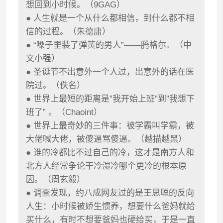
想回到小时候。（9GAG）
● 人生就是一个从什么都相信，到什么都不相
信的过程。（朱德庸）
● “嗓子里装了弹簧的男人”——腾格尔。（中
文小强）
● 圣诞节不出意外一个人过，出意外的话在医
院过。（佚名）
● 世界上最短的距离是”我开始上班”到”我想下
班了” 。（Chaoint）
● 世界上最奇妙的三件事：被学霸叫学霸，被
大佬喊大佬，被傻逼骂傻逼。（越描越黑）
● 谁的冷都比不过自己的冷，这才是南方人和
北方人经常争论干冷湿冷哪个更冷的根本原
因。（周玄毅）
● 调查发现，约八成网友过的是王思聪的反向
人生：小时候被娇生惯养，想要什么爸妈就给
买什么，有时不想要爸妈也硬给买，于是一直