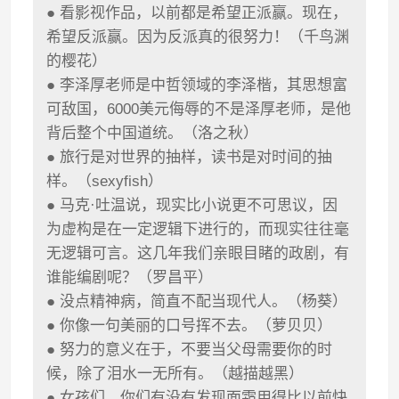
● 看影视作品，以前都是希望正派赢。现在，
希望反派赢。因为反派真的很努力！（千鸟渊
的樱花）
● 李泽厚老师是中哲领域的李泽楷，其思想富
可敌国，6000美元侮辱的不是泽厚老师，是他
背后整个中国道统。（洛之秋）
● 旅行是对世界的抽样，读书是对时间的抽
样。（sexyfish）
● 马克·吐温说，现实比小说更不可思议，因
为虚构是在一定逻辑下进行的，而现实往往毫
无逻辑可言。这几年我们亲眼目睹的政剧，有
谁能编剧呢？（罗昌平）
● 没点精神病，简直不配当现代人。（杨葵）
● 你像一句美丽的口号挥不去。（萝贝贝）
● 努力的意义在于，不要当父母需要你的时
候，除了泪水一无所有。（越描越黑）
● 女孩们，你们有没有发现面霜用得比以前快