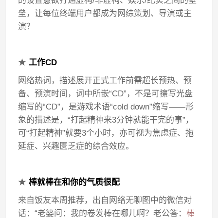
的设置意欲打通虚构/非虚构、娱乐/纪实之间的壁
垒，让每位终端用户都成为网综策划、导演或主
演？
★
工作CD
网络热词，描述展开正式工作前需超长预热、预
备、预演时间，词中所嵌“CD”，不是可擦写光盘
缩写的“CD”，是游戏术语“cold down”缩写——形
象的描述是，“打起精神来3分钟就能干完的事”，
可“打起精神”就要3个小时，亦可视为焦虑症、拖
延症、兴趣匮乏症的综合效应。
★
棒就棒在和你的气质很配
来自饭友本周推荐，出自网络无聊图中的微信对
话：“老婆问：我的卷发棒在哪儿啊？老公答：
棒