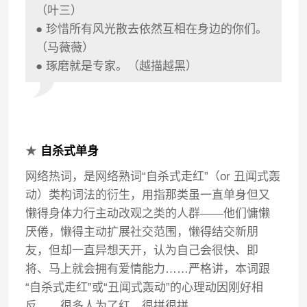
（叶三）
● 珍惜所有风光散去依然互相在身边的你们。
（马薇薇）
● 琢磨就是专家。（越描越黑）
★
自杀式单身
网络热词，是网络熟词“自杀式走红”（or 丑闻式轰
动）类构词法的衍生，用指那类虽一直单身但又
懒得身体力行主动改观之类的人群——他们慵懒
厌倦，懒得主动扩展社交范围，懒得结交新朋
友，但却一直异想天开，认为自己会很快、即
将、马上就会拥有爱情能力……严格讲，本词跟
“自杀式走红”或“丑闻式轰动”的心理动因刚好相
反……很多人为了红，很拼很拼。