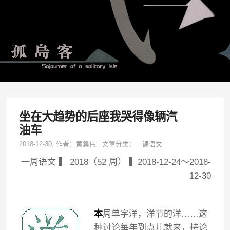
坐在大趋势的后座我哭得像辆汽
油车
2018-12-30
, 作者：
黄集伟
,
文章分类：
一课语文
一周语文 ▍ 2018（52 周） ▍2018-12-24～2018-
12-30
本
周单字洋，洋节的洋……这
种讨论每年到点儿就来，持论