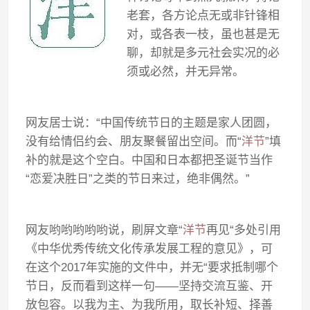
老套，各方论点无或非针锋相
对，或各表一枝，虽也甚是无
聊，却就是多元社会实况的必
须或必然，并无异常。
网友居士说：“中国传统节日的主题是家人团圆，
没有给情侣约会、朋友聚餐留出空间。而“
洋节
”填
补的就是这个空白。中国和日本都把圣诞节当作
“恋爱决胜日”之类的节日来过，绝非偶然。”
网友哟哟哟哟哟说，刷屏文章“
洋节
再见“多处引用
《中华优秀传统文化传承发展工程的意见》，可
在这个2017年实施的文件中，并无“要求抵制哪个
节日，反而看到这样一句——坚持交流互鉴、开
放包容。以我为主、为我所用，取长补短、择善