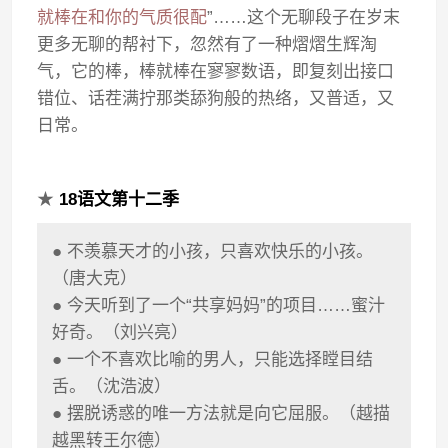
就棒在和你的气质很配
”……这个无聊段子在岁末
更多无聊的帮衬下，忽然有了一种熠熠生辉淘
气，它的棒，棒就棒在寥寥数语，即复刻出接口
错位、话茬满拧那类舔狗般的热络，又普适，又
日常。
★
18语文第十二季
● 不羡慕天才的小孩，只喜欢快乐的小孩。
（唐大克）
● 今天听到了一个“共享妈妈”的项目……蜜汁
好奇。（刘兴亮）
● 一个不喜欢比喻的男人，只能选择瞠目结
舌。（沈浩波）
● 摆脱诱惑的唯一方法就是向它屈服。（越描
越黑转王尔德）