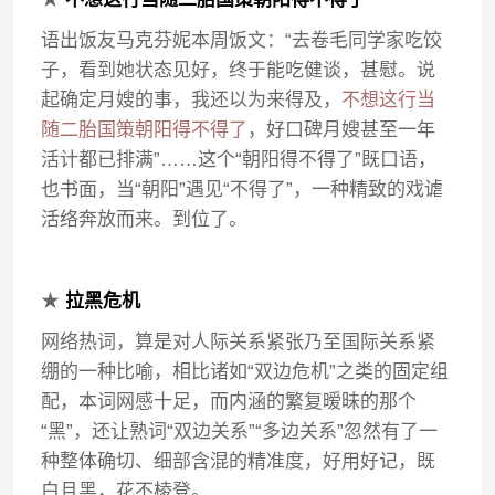
语出饭友马克芬妮本周饭文：“去卷毛同学家吃饺
子，看到她状态见好，终于能吃健谈，甚慰。说
起确定月嫂的事，我还以为来得及，
不想这行当
随二胎国策朝阳得不得了
，好口碑月嫂甚至一年
活计都已排满”……这个“朝阳得不得了”既口语，
也书面，当“朝阳”遇见“不得了”，一种精致的戏谑
活络奔放而来。到位了。
★
拉黑危机
网络热词，算是对人际关系紧张乃至国际关系紧
绷的一种比喻，相比诸如“双边危机”之类的固定组
配，本词网感十足，而内涵的繁复暧昧的那个
“黑”，还让熟词“双边关系”“多边关系”忽然有了一
种整体确切、细部含混的精准度，好用好记，既
白且黑，花不棱登。