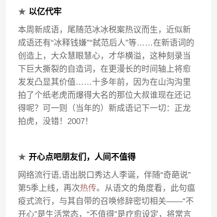
★
以亿代牢
本周新成语，尾随范冰冰税案热议而生，近似新
成语还有“冰释钱嫌”“弑范后人”等……在新语词的
创造上，大众慧眼慧心，才华横溢，这种刻录当
下巨大撕裂的自造词，在更漫长的时间轴上将愈
发发凸显其价值……十多年前，因为在山沟沟里
拍了个纸老虎而爆得大名的那位大叔谁现在还记
得呢？可一则（当年的）新成语记下一切：正龙
拍虎，没错！2007！
★
开心点吧朋友们，人间不值得
网络流行语,语出脱口秀达人李诞，伴随“奇葩说”
第5季上线，再次
热传
。从语文的角度看，此句瘟
疫式流行，与其自带的召唤修辞密切相关——“不
开心”是生活常态，“不值得”是疗愈设定，将常言