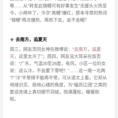
等……从“转发此锦鲤可有好事发生”无厘头火热至
今，小两年了，今次“真鲤”爆红，原本寻常的熟词
“锦鲤”再次爆热，再热下去，会不会糊？
★
去南方，追夏天
周三，网友茨冈女神在微博说：“
去南方，追夏
天
，这里太冷了”；周四，网友没大耳朵在饭否
说：“广东，气温20至26度，有风，小区一位妇女
说：这么冷，不会要下雪吧？”……这一南一北两
个“冷”平常得不能再平常，可从语文上看，它却从
地域识见、局地心绪的角度，为“幅员辽阔”之类的
套话充填上真切细节羽绒，饱满蓬松，暖暖和
和。