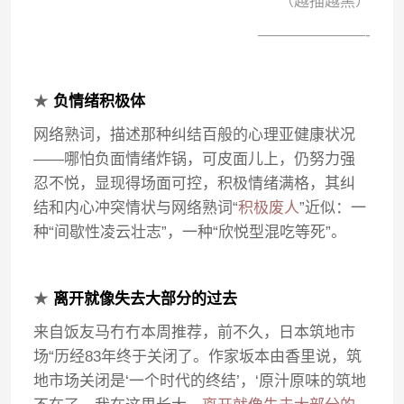
（越描越黑）
———————-
★
负情绪积极体
网络熟词，描述那种纠结百般的心理亚健康状况
——哪怕负面情绪炸锅，可皮面儿上，仍努力强
忍不悦，显现得场面可控，积极情绪满格，其纠
结和内心冲突情状与网络熟词“
积极废人
”近似：一
种“间歇性凌云壮志”，一种“欣悦型混吃等死”。
★
离开就像失去大部分的过去
来自饭友马冇冇本周推荐，前不久，日本筑地市
场“历经83年终于关闭了。作家坂本由香里说，筑
地市场关闭是‘一个时代的终结’，‘原汁原味的筑地