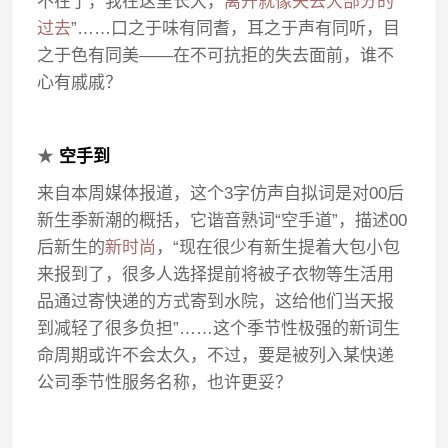
不在了，我在这里长大，
离开就像失去大部分的
过去
”……口之于味有同耆，耳之于声有同听，目
之于色有同美——在不可抗拒的失去面前，谁不
心有戚戚？
★
空手到
来自本周媒体报道，这个3字仿声自拟词是对00后
新生季新潮的概括，它谐音熟词“空手道”，描述00
后新生的
新时尚
，“现在很少有新生提着大包小包
来报到了，很多人选择提前将被子衣物等生活用
品通过寄快递的方式寄到水院，这给他们当天报
到减轻了很多负担”……这个季节性极强的新词生
命周期或许不会太久，不过，要是被列入某快递
公司季节性服务名称，也许更妥？