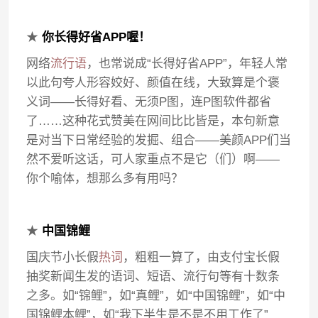
★
你长得好省APP喔！
网络
流行语
，也常说成“长得好省APP”，年轻人常
以此句夸人形容姣好、颜值在线，大致算是个褒
义词——长得好看、无须P图，连P图软件都省
了……这种花式赞美在网间比比皆是，本句新意
是对当下日常经验的发掘、组合——美颜APP们当
然不爱听这话，可人家重点不是它（们）啊——
你个喻体，想那么多有用吗？
★
中国锦鲤
国庆节小长假
热词
，粗粗一算了，由支付宝长假
抽奖新闻生发的语词、短语、流行句等有十数条
之多。如“锦鲤”，如“真鲤”，如“中国锦鲤”，如“中
国锦鲤本鲤”，如“我下半生是不是不用工作了”