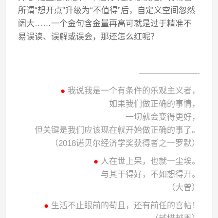
所谓“想开点”升级为“不值得”后，自定义空间忽然
阔大……一个金句含金量再高可就是过于精准不
易误读、误解或误会，那还怎么红呢？
———————-
●
我说我是一个有条件的乐观主义者，
如果我们做正确的事情，
一切就会变得更好，
但关键是我们应该现在就开始做正确的事了。
（2018诺贝尔经济学奖获得者之一罗默）
●
人在世上呆，也就一尘埃。
与其干得好，不如想得开。
（大曾）
●
生活不止眼前的苟且，还有前任的喜帖！