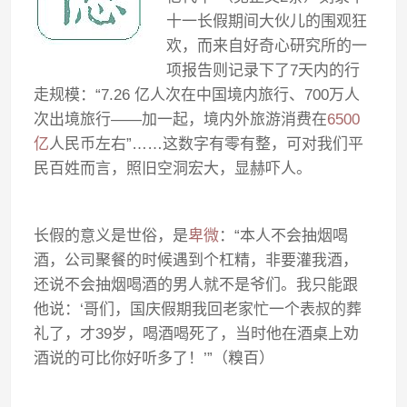
十一长假期间大伙儿的围观狂
欢，而来自好奇心研究所的一
项报告则记录下了7天内的行
走规模：“7.26 亿人次在中国境内旅行、700万人
次出境旅行——加一起，境内外旅游消费在
6500
亿
人民币左右”……这数字有零有整，可对我们平
民百姓而言，照旧空洞宏大，显赫吓人。
长假的意义是世俗，是
卑微
：“本人不会抽烟喝
酒，公司聚餐的时候遇到个杠精，非要灌我酒，
还说不会抽烟喝酒的男人就不是爷们。我只能跟
他说：‘哥们，国庆假期我回老家忙一个表叔的葬
礼了，才39岁，喝酒喝死了，当时他在酒桌上劝
酒说的可比你好听多了！’”（糗百）