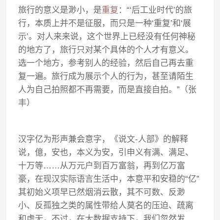
旅行的意义是渺小，是
重复
：“‘后工业时代’的旅
行，本质上并不是征服，而只是一种‘重复’和‘展
示’。对人来来说，这个世界上已经没有任何神秘
的地方了，旅行只对某个具体的个人才有意义。
选一个地方，参考别人的经验，然后自己再去重
复一遍。旅行成为展示个人的行为，甚至请陌生
人为自己拍照都不再需要，而是直接自拍。”（张
丰）
汉字亿为形声兼会意字，《说文-人部》的解释
说，億，安也，本义为安，引申义有满、满足、
十万等……从万元户到百万富翁，再到亿万富
豪，在现汉实际语言生活中，本意平和安稳的“亿”
其初始义项早已然烟消云散，其不可数、反渺
小、反孤独之类的属性带给人莫名的压迫、疏离
和虚无，不过，在大数据支持下，我们忽然发