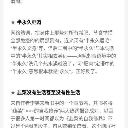
清晰。
★
半永久肥肉
网络熟词，指身体上那些对所有减肥、节食举措
全部免疫的的局部赘肉，近义词有“半永久眉毛”
“半永久文身”等，但后二者中的“半永久”与本词条
中的“半永久”其实相去甚远——眉毛刺青语境中的
“半永久”洗几个热水澡就没了，可“肥肉”定语中的
“半永久”意思根本就是“永久”，正好反了。
★
韭菜没有生活甚至没有性生活
来自作者李笑来新书中的一个章节名，其书名将
“韭菜”“×××的自我修养”两大热词撮合成对，以至
于很多人第一时间都以为《韭菜的自我修养》不
过是个P图类段子，可从营销角度看，这个刷屏社