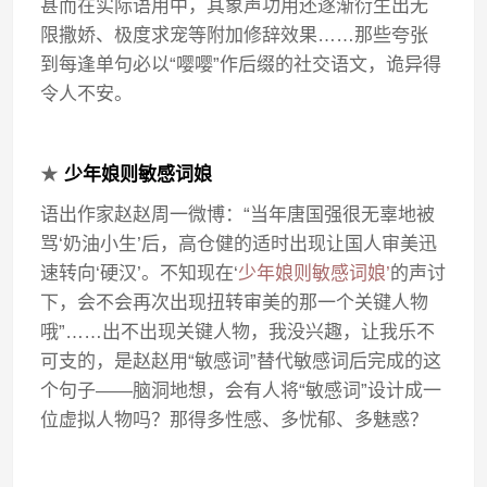
甚而在实际语用中，其象声功用还逐渐衍生出无
限撒娇、极度求宠等附加修辞效果……那些夸张
到每逢单句必以“嘤嘤”作后缀的社交语文，诡异得
令人不安。
★
少年娘则敏感词娘
语出作家赵赵周一微博：“当年唐国强很无辜地被
骂‘奶油小生’后，高仓健的适时出现让国人审美迅
速转向‘硬汉’。不知现在‘
少年娘则敏感词娘’
的声讨
下，会不会再次出现扭转审美的那一个关键人物
哦”……出不出现关键人物，我没兴趣，让我乐不
可支的，是赵赵用“敏感词”替代敏感词后完成的这
个句子——脑洞地想，会有人将“敏感词”设计成一
位虚拟人物吗？那得多性感、多忧郁、多魅惑？