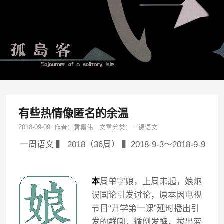
有些热情像匿名的余温
2018-09-09
, 作者：
黄集伟
,
文章分类：
一课语文
一周语文 ▍ 2018（36周） ▍2018-9-3～2018-9-9
本
周单字娘，上周末起，娘炮
误国论引发讨论，原本因电视
节目“开学第一课”延时播出引
发的群嘲，循例发酵，拔出萝