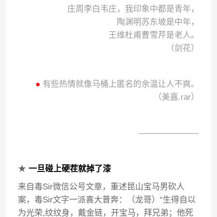
庄周李白韦庄，我印象中都是青年，
陶渊明苏东坡是中年，
王维杜甫曹雪芹是老人。
（剑花）
●
有些热情就像马桶上匿名的余温让人不爽。
（美嘉.rar）
———————-
★
一旦碰上硬茬就掉了漆
来自毒Sir微信公号文章，重述昆山宝马男砍人
案，毒Sir文字一派喜大普奔：（龙哥）“生得自以
为光荣,纹纹身，戴金链，开宝马，拜兄弟；他死