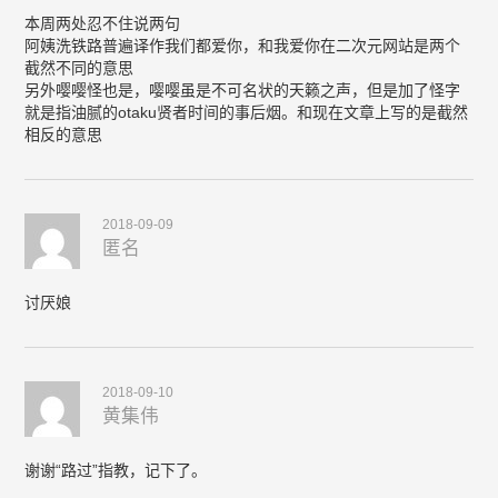
本周两处忍不住说两句
阿姨洗铁路普遍译作我们都爱你，和我爱你在二次元网站是两个
截然不同的意思
另外嘤嘤怪也是，嘤嘤虽是不可名状的天籁之声，但是加了怪字
就是指油腻的otaku贤者时间的事后烟。和现在文章上写的是截然
相反的意思
2018-09-09
匿名
讨厌娘
2018-09-10
黄集伟
谢谢“路过”指教，记下了。