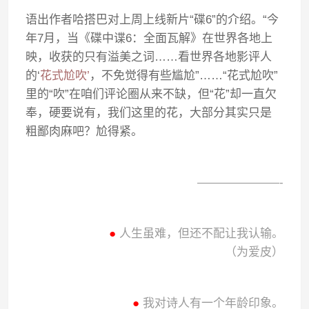
语出作者哈搭巴对上周上线新片“碟6”的介绍。“今
年7月，当《碟中谍6：全面瓦解》在世界各地上
映，收获的只有溢美之词……看世界各地影评人
的‘
花式尬吹’
，不免觉得有些尴尬”……“花式尬吹”
里的“吹”在咱们评论圈从来不缺，但“花”却一直欠
奉，硬要说有，我们这里的花，大部分其实只是
粗鄙肉麻吧？尬得紧。
———————-
●
人生虽难，但还不配让我认输。
（为爱皮）
●
我对诗人有一个年龄印象。