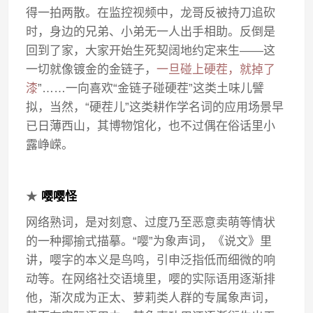
得一拍两散。在监控视频中，龙哥反被持刀追砍
时，身边的兄弟、小弟无一人出手相助。反倒是
回到了家，大家开始生死契阔地约定来生——这
一切就像镀金的金链子，
一旦碰上硬茬，就掉了
漆
”……一向喜欢“金链子碰硬茬”这类土味儿譬
拟，当然，“硬茬儿”这类耕作学名词的应用场景早
已日薄西山，其博物馆化，也不过偶在俗话里小
露峥嵘。
★
嘤嘤怪
网络熟词，是对刻意、过度乃至恶意卖萌等情状
的一种揶揄式描摹。“嘤”为象声词，《说文》里
讲，嘤字的本义是鸟鸣，引申泛指低而细微的响
动等。在网络社交语境里，嘤的实际语用逐渐排
他，渐次成为正太、萝莉类人群的专属象声词，