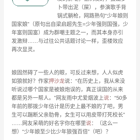
卜带出泥（屎），参演歌手背
锅式躺枪，网路熟句“少年娘则
国家娘”（原句出自梁启超先生=少年强则国强，少
年富则国富）成为群嘲主题之一，而其本身亦引
发激辩……与过往公共话题讨论一样，歪楼效应
再次显灵。
娘固然碍了一些人的眼，可反过来想，人人似虎
如狼就好？作家
押沙龙
说：“在历史上，我从来没
听说过哪个国家是被娘炮误的，真正误国的从来
都是另外一帮人。”网友雨中尤爱烟波上
说
：“50多
年前的那拨少年估计是历史上最不娘的了吧，男
生可以踹断父亲肋骨，女生可以用皮带打死校长”
……网友呆萌的好名字你在哪里
说
：（这么一
想）“少年娘至少比少年狼强百倍”（吧）？