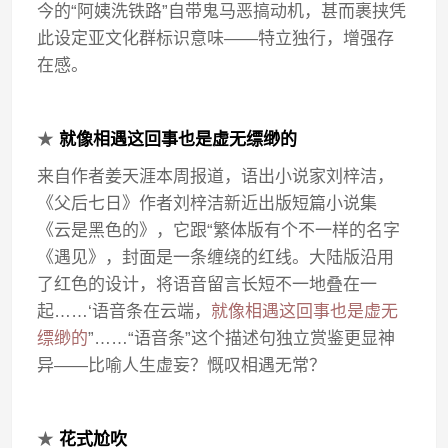
今的“阿姨洗铁路”自带鬼马恶搞动机，甚而裹挟凭
此设定亚文化群标识意味——特立独行，增强存
在感。
★
就像相遇这回事也是虚无缥缈的
来自作者姜天涯本周报道，语出小说家刘梓洁，
《父后七日》作者刘梓洁新近出版短篇小说集
《云是黑色的》，它跟“繁体版有个不一样的名字
《遇见》，封面是一条缠绕的红线。大陆版沿用
了红色的设计，将语音留言长短不一地叠在一
起……‘语音条在云端，
就像相遇这回事也是虚无
缥缈的
”……“语音条”这个描述句独立赏鉴更显神
异——比喻人生虚妄？慨叹相遇无常？
★
花式尬吹