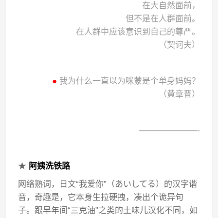
在大自然面前，
但不是在人群面前。
在人群中应该意识到自己的尊严。
（契诃夫）
●
我为什么一直以为咪蒙是个单身妈妈？
（黄章晋）
———————-
★
阿姨洗铁路
网络熟词，日文“我爱你”（あいしてる）的汉字谐
音，奇趣是，它本身生拉硬拽，凑出个诡异句
子。跟早年间“三克油”之类的土味儿汉化不同，如