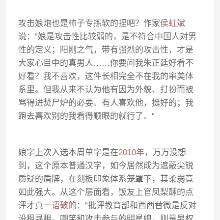
攻击娘炮也是柿子专拣软的捏吧？作家
侯虹斌
说：“娘是攻击性比较弱的，是不符合中国人对男
性的定义；阳刚之气，带有强烈的攻击性，才是
大家心目中的真男人……你要问我朱正廷好看不
好看？我不喜欢，这件长相完全不在我的审美体
系里。但我从来不认为他有因为外貌、打扮而被
骂得进焚尸炉的必要。有人喜欢他，挺好的；我
跑去喜欢别的我看得顺眼的就行了。“
娘字上次入选本周单字是在
2010年
，万万没想
到，这个原本普通汉字，如今居然成为遮蔽尖锐
质疑的盾牌，在刻板印象体系笼罩下，其柔弱竟
如此强大。从这个层面看，饭友上官凤梨酥的点
评才真
一语破的
：“批评教育部和西西替微是反对
设租寻租。嘲笑和攻击参与的明星娘，则是男权