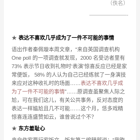
（佚名）
———————-
★
表达不喜欢几乎成为了一件不可能的事情
语出作者秦佩璇本周文章，“来自英国调查机构
One poll 的一项调查就发现，2000 名受访者里有
73% 表示节日收到礼物时‘表演’惊喜反应已经是家
常便饭， 58% 的人认为自己已经练就了一身演技
来应对这种收礼时的场面……
表达不喜欢几乎成
为了一件不可能的事情
”……原调查虽聚焦人际之
尬，可在我们这儿，有关公共事务，反对态度的
表达一样尴尬且几不可能……这个月，恁多戏精
惊喜连连盛赞如云，谁曾说过个不？
★
东方羞耻心