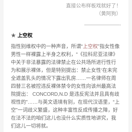
直接公布样板戏就好了！
（黄阿狗）
———————-
★
上空权
指性别维权中的一种声音，所谓“
上空权
”指女性像
男性一样裸露上半身之权利，“《拉科尼亚法律》
中关于非法暴露的法律禁止在公共场所进行性行
为和展示裸体，但是特别提出：禁止女性‘在未完
全遮盖乳头的情况下露出乳房……一名律师在周
四替三名被控违反裸体禁令的女性向该州最高法
院提出： CONCORD,N.D 是违反宪法并且具有歧
视性的”……与英文语境有别，在现代汉语里，“上
空”一词歧义繁盛，这种丰富性反成传播之障，好
在法不法的咱们这儿也没什么实质性地讲究，我
们这儿一切将就。