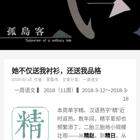
她不仅送我衬衫，还送我品格
2018-03-18
, 作者：
黄集伟
,
文章分类：
一课语文
一周语文 ▍ 2018（11周）▍2018-3-12～2018-3-
18
本周单字精。汉语熟字“精”近
时返热。数年间，精字辈却也
频繁添丁，二胎三胎地小规模
壮观——从
精赵
，到
精日
，从