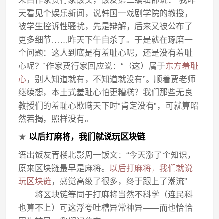
来自作家贾行家饭文，饭友第二编辑部说：“我昨
天看见个娱乐新闻，说韩国一戏剧学院的教授，
被学生控诉性骚扰，先是辩解，后来又被公布了
更多细节……昨天下午自杀了。于是就在琢磨一
个问题：这人到底是有羞耻心呢，还是没有羞耻
心呢？”作家贾行家回应说：“（这）属于
东方羞耻
心
，别人知道就有，不知道就没有”。顺着贾老师
继续想，本土式羞耻心怕更糟糕？我们那些无良
教授们的羞耻心欺瞒天下时“肯定没有”，可就算昭
然若揭，照样没有。
★
以后打麻将，我们就说玩区块链
语出饭友青楼北影周一饭文：“今天涨了个知识，
原来区块链最早是麻将。
以后打麻将，我们就说
玩区块链
，感觉高级了很多，终于跟上了潮流”
……将区块链等同于打麻将当然不科学（连民科
也算不上）可这浮夸吐槽异常神异——而也恰恰