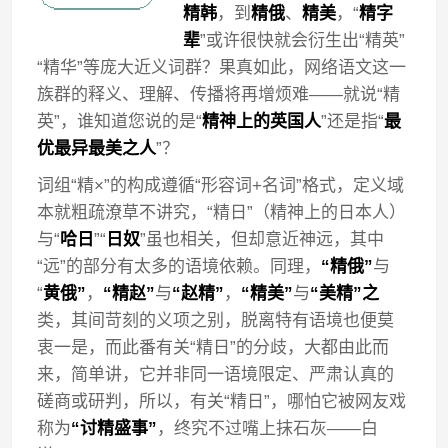
精韩
，到
精俄
、
精美
，“
精字
辈
”或许很快就会衍生出“精英”
“精华”等庞大近义词群？果真如此，网络语文这一
族群的释义、理解、传播将再增烦难——就说“精
英”，谁知道您说的是“
精神上的英国人
”还是指“
最
优最异最美之人
”？
词组“精×”的构成遵循“形容词+名词”格式，定义域
本就粗疏潦草不讲究，“精日”（精神上的日本人）
与“
哈日
”“
日奴
”虽也相关，但却意近神远，其中
“远”的部分有太多的语境依赖。同理，
“精俄”
与
“
黄俄”
，
“精赵”
与
“赵精”
，
“精美”
与
“美精”之
类，其间苛刻的义项之别，脱离特有语境也便莫
衷一是，而此番有关“精日”的分歧，大都由此而
来，简单讲，它并非同一语境限定、严肃认真的
磋商或研判，所以，有关“精日”，哪怕它被网友戏
称为
“讨精盛事”
，终究不过嘴上抹石灰——白