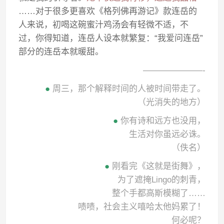
……对于很多更喜欢《格列佛再游记》款连岳的
人来说，初喝这碗蜜汁鸡汤会有轻微不适，不
过，你得知道，连岳人设本就繁复：“我爱问连岳”
部分的连岳本就暖甜。
———————-
●
周三，那个解释时间的人被时间带走了。
（光消失的地方）
●
你有诗和远方也没用，
生活对你虽远必诛。
（佚名）
●
刚看完《这就是街舞》，
为了遮掩Lingo的刺青，
整个手都高斯模糊了……
啧啧，社会主义嘻哈太他妈累了！
何必呢？