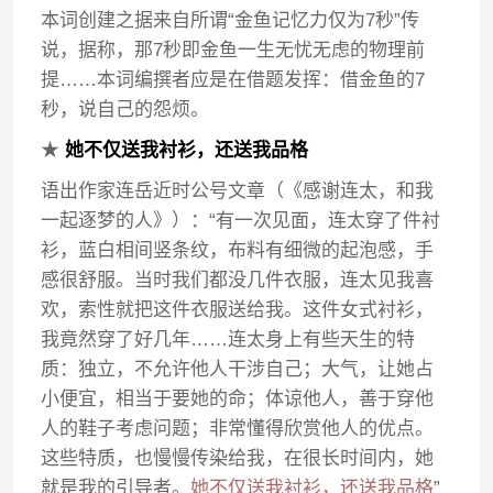
本词创建之据来自所谓“金鱼记忆力仅为7秒”传
说，据称，那7秒即金鱼一生无忧无虑的物理前
提……本词编撰者应是在借题发挥：借金鱼的7
秒，说自己的怨烦。
★
她不仅送我衬衫，还送我品格
语出作家连岳近时公号文章（《感谢连太，和我
一起逐梦的人》）：“有一次见面，连太穿了件衬
衫，蓝白相间竖条纹，布料有细微的起泡感，手
感很舒服。当时我们都没几件衣服，连太见我喜
欢，索性就把这件衣服送给我。这件女式衬衫，
我竟然穿了好几年……连太身上有些天生的特
质：独立，不允许他人干涉自己；大气，让她占
小便宜，相当于要她的命；体谅他人，善于穿他
人的鞋子考虑问题；非常懂得欣赏他人的优点。
这些特质，也慢慢传染给我，在很长时间内，她
就是我的引导者。
她不仅送我衬衫，还送我品格
”