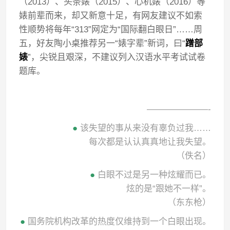
（2013）、头条婊（2015）、心机婊（2016）等
婊前辈而来，却又新意十足，有网友建议不如索
性顺势将每年“313”网定为“国际翻白眼日”……周
五，好友陶小桌推荐另一“婊字辈”新词，曰“
蹭部
婊
”，尖锐且艰深，不建议列入汉语水平考试试卷
题库。
———————-
●
该失望的事从来没有辜负过我……
每次都是认认真真地让我失望。
（佚名）
●
白眼不过是另一种炫耀而已。
炫的是“跟她不一样”。
（东东枪）
●
国务院机构改革的热度仅维持到一个白眼出现。