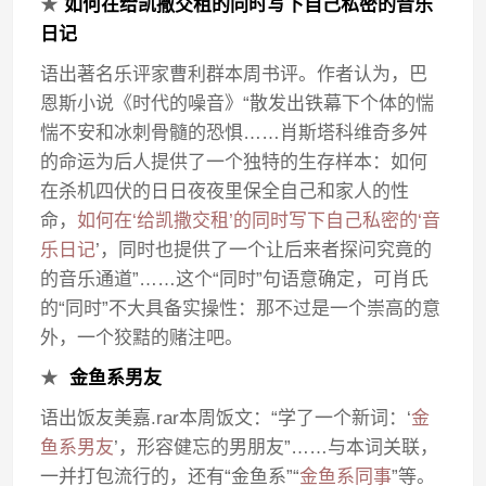
★
如何在给凯撒交租的同时写下自己私密的音乐
日记
语出著名乐评家曹利群本周书评。作者认为，巴
恩斯小说《时代的噪音》“散发出铁幕下个体的惴
惴不安和冰刺骨髓的恐惧……肖斯塔科维奇多舛
的命运为后人提供了一个独特的生存样本：如何
在杀机四伏的日日夜夜里保全自己和家人的性
命，
如何在‘给凯撒交租’的同时写下自己私密的‘音
乐日记
’，同时也提供了一个让后来者探问究竟的
的音乐通道”……这个“同时”句语意确定，可肖氏
的“同时”不大具备实操性：那不过是一个崇高的意
外，一个狡黠的赌注吧。
★
金鱼系男友
语出饭友美嘉.rar本周饭文：“学了一个新词：‘
金
鱼系男友
’，形容健忘的男朋友”……与本词关联，
一并打包流行的，还有“金鱼系”“
金鱼系同事
”等。