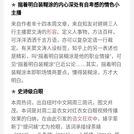
★
揣着明白装糊涂的内心深处有自卑感的情色小
主播
来自作者芈十四本周文章，来自知友对锵锵三人
行主播窦文涛的
形容
。定义人事物，方法百样，
可洋洋洒洒千言万语，亦可以复杂定语一行裁
定。有关窦文涛人设标签，知乎上的另一表述也
是精彩，叫“揣着明白装糊涂是他的职业情操”，可
见“揣着明白装糊涂”已近公论……其实，揣着明白
装糊涂本即职场情商要点，懂得装糊涂，方才大
明白。
★
史诗级白眼
本周热词，出自纽时中文网周三简讯，图文并
茂。本词是对周二蓝衣女对红衣女白眼视频传播
效果的归纳，在由此引发的
语文狂欢
中，婊字辈
新丁“提问婊”尤为抢眼，该词承接绿茶婊