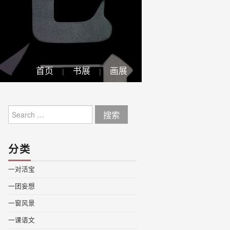
首页
书展
画展
Search
for:
分类
一对活宝
一团妄想
一窗风景
一课语文