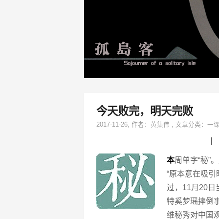
今天败完，明天完败
2017-11-26
, 作者：
黄集伟
,
文章分类：
一
▏
本
周单字“秘”。
“原本意在吸
过，11月20
特奚梦瑶摔倒事
维秘秀对中国