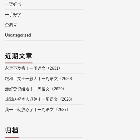
一架好书
一手好字
企鹅号
Uncategorized
近期文章
永远不及格丨一周语文（2631）
跟和平女士一般大丨一周语文（2630）
最好登记结婚丨一周语文（2629）
热烈庆祝本人退休丨一周语文（2628）
我一下就放心了丨一周语文（2627）
归档