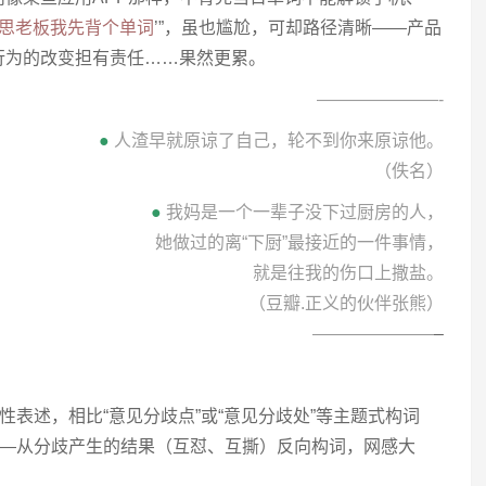
思老板我先背个单词
’”，虽也尴尬，可却路径清晰——产品
行为的改变担有责任……果然更累。
———————-
●
人渣早就原谅了自己，轮不到你来原谅他。
（佚名）
●
我妈是一个一辈子没下过厨房的人，
她做过的离“下厨”最接近的一件事情，
就是往我的伤口上撒盐。
（豆瓣.正义的伙伴张熊）
———————
–
性表述，相比“意见分歧点”或“意见分歧处”等主题式构词
——从分歧产生的结果（互怼、互撕）反向构词，网感大