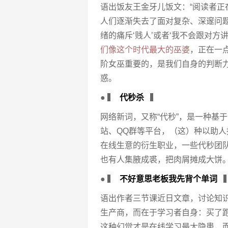
语出饭友王金牙儿饭文：“阅读者
人们逐渐失去了面对复杂、深邃问
绪的痛斥‘贱人’或者‘我不会跟对
们像这个时代最大的巫婆
，正在一
阶女巫重要的，是我们自身的判断
惑。
● ▍
代秒杀
▍
网络新词，又称“代秒”，是一种基
站、QQ群等平台，（这）种以助人
在线生意的衍生职业，一些代秒团
也有人集腋成裘，把肉屑摊成大饼
● ▍
不好意思老板我先背个单词
语出作者三节课近日文章，讨论知
生产商，而在于学习者自身：买了
这种幻觉才是在线学习最大隐患，而