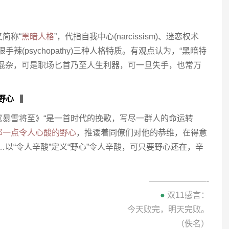
简称“
黑暗人格
”，代指自我中心(narcissism)、迷恋权术
险且心狠手辣(psychopathy)三种人格特质。有观点认为，“黑暗特
弊混杂，可是职场匕首乃至人生利器，可一旦失手，也常万
野心
▍
《暴雪将至》“是一首时代的挽歌，写尽一群人的命运转
那一点令人心酸的野心
，推诿着同僚们对他的恭维，在得意
以“令人辛酸”定义“野心”令人辛酸，可只要野心还在，辛
———————-
●
双11感言：
今天败完，明天完败。
（佚名）