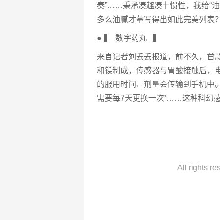
奏”……秉承凑趣凑十惯性，我给“
多么油腻才摹写得出如此完美列表
● ▍ 数字药丸 ▍
来自记者刘丢丢报道，前不久，首款
和镁制成，传感器与胃酸接触后，
的服用时间、剂量会传输到手机中
需要每7天更换一次”……这种科幻
All rights r