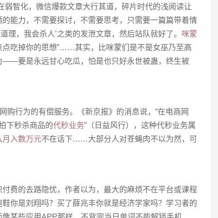
正在弱智化，微信爆款文章大行其道，碎片时代的浅阅读让
题的能力，不需要探讨，不需要思考，只需要一篇篇带着情
方讲道理，我会杀人’之类的发泄文章，然后站队就好了。
咪蒙
点点吃掉你的思想”……其实，比咪蒙们是不是女巫乃至高
力——要是永远甘心吃瓜，怕是也只好永世被蛊，终生被
于网购行为的有偿服务。《新京报》的消息说，“在电商网
拍下秒杀商品的
代秒业务
”（日益风行），这种代秒业务属
队
月入数万元
不在话下……大部分人对苍蝇肉不以为然，可
。
▍
识付费的去路隐忧，作者以为，最大的麻烦不在平台或课程
跑鞋你是刘翔吗？买了薛兆丰你就是经济学家吗？学习者的
像某些应用APP那样，不背完当日单词不能解锁手机、