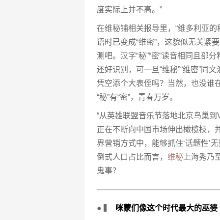
度实际上并不高。”
在维秘铺相关报导里，“维多利亚的秘
语时已变成“维密”，这貌似无关紧
测吧。汉字“秘”“密”读音相同且部
还好识别，可一旦“维秘”“维密”同
凭空添个大表侄吗？当然，也没谁
“秘”有“密”，青春万岁。
“从英雄联盟音乐节落地北京鸟巢到Vic
正在不断向中国市场伸出橄榄枝，
界营销方式中，能够抓住‘话题性’
倒式人口占比而言，
维秘
上海秀乃
鬼事？
———————————————
● ▍
咪蒙们像这个时代最大的巫婆