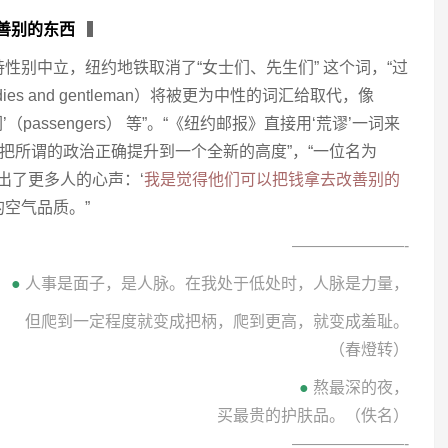
善别的东西
▍
性别中立，纽约地铁取消了“女士们、先生们” 这个词，“过
es and gentleman）将被更为中性的词汇给取代，像
们’（passengers） 等”。“《纽约邮报》直接用‘荒谬’一词来
是把所谓的政治正确提升到一个全新的高度”，“一位名为
乎又说出了更多人的心声：‘
我是觉得他们可以把钱拿去改善别的
空气品质。”
———————-
●
人事是面子，是人脉。在我处于低处时，人脉是力量，
但爬到一定程度就变成把柄，爬到更高，就变成羞耻。
（春燈转）
●
熬最深的夜，
买最贵的护肤品。（佚名）
———————-