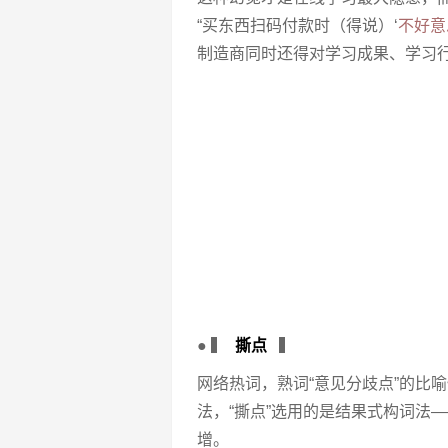
“买东西扫码付款时（得说）‘
不好意
制造商同时还得对学习成果、学习
● ▍
撕点
▍
网络热词，熟词“意见分歧点”的比喻
法，“撕点”选用的是结果式构词法
增。