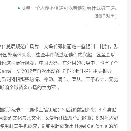
●
要看一个人傻不傻逼可以看他对着什么喊牛逼。
（越描越黑）
———————-
体育总局规范广场舞，大妈们即将面临一些限制，比如，烈
部分国外媒体来说，这些事件能激起他们的兴趣，甚至会以
讨论这种流行风潮。中国大妈，在外媒的报导中，也有了个
“Dama”一词2012年首次出现在《华尔街日报》相关报导
制新词特指那些热情、冲动、满血、盲从、工于心计、定力
为“影响全球黄金市场的主力军”。
中年油腻等级表：1.腰带上挂钥匙；2.后视镜挂佛珠；3.车身贴
4.大谈酒文化与茶文化；5.爱听汪峰及草原歌曲；6.对名人野
盖手机皮套；9.能用肚皮敲出 Hotel California 的前