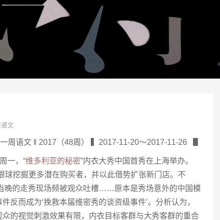
课语文
一周语文 ‖ 2017（48周） ▍2017-11-20～2017-11-26 ▋
周一，“
维多利亚的秘密
”内衣大秀中国首秀在上海举办。
引眼球挖掘更多潜在购买者，并以此借势扩张新门店。不
日当晚的走秀现场频被观众吐槽……原本是秀场意外的中国模
件反而成为‘挽救本届维密秀的谈资级事件’。分析认为，
观众的视觉刺激效果有限，内衣目标客群与大秀客群的重合