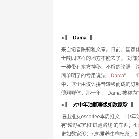
● ▍
Dama
▍
来自记者陈莉雅文章。日前，国家
士陵园这样的地方不能去了。“对
一种带有东方神秘、不解的论调，
简单明了的专用说法：
Dama
”……
中，这个由汉语拼音转移而成的订
薄弱群体，那一年，“Dama”被称
● ▍
对中年油腻等级如数家珍
▍
语出推友oscarlee本周推文：“
有‘越野e族’和‘进藏路线’的车贴；
史如数家珍；7.热爱养生枸杞茶；8.使用翻