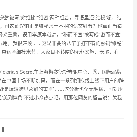
密”被写成“维秘”“维密”两种组合，导语里还“维秘”呢，结
要，可这笔误怕正是维秘水土不服的语文细节？也算正当猜
分释义重叠，误用率原本就高，“秘而不宣”被写成“密而不宣”
文混用，就很麻烦……这是非要给八竿子打不着的熟词“维稳”
在意这些细枝末节，大家目不转睛的无非文胸、长腿，有
toria‘s Secret在上海梅赛德斯奔驰中心开秀，国际品牌
并在中国市场不断加码，而在一系列拥抱线上线下用户的跨
无疑是玩转跨界营销的重点”……这分析也全无毛病，可对压
至“美到摔倒”不过小众热点吧，用那位网友的留言说：关我
——————————————————————————
▍