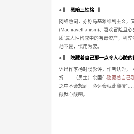
● ▍
黑暗三性格
▍
网络熟词，亦称马基雅维利主义，又
(Machiavellianism)、喜欢冒
质”属人性构成中的有毒资产，利
劫不复，慎用为要。
● ▍
隐藏着自己那一点令人心酸的
语出作家杨时旸影评，作者认为，
折……（男主）余国伟
隐藏着自己
之中不会想到，命运会就此翻覆”……
酸就心酸吧。