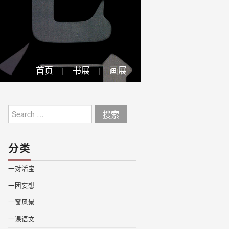
首页
书展
画展
Search
for:
分类
一对活宝
一团妄想
一窗风景
一课语文