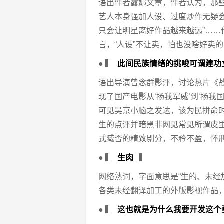
语出作者露娜文章，作者认为，那
艺人本身强加人设、过度炒作无疑
只会让明星离好作品越来越远”…
言，“人设”不让卖，怕也没啥好卖
● ▍
此间民族情绪的挑唆可谓建功
语出导演曾念群影评，讨论热片《战
现了国产电影从‘扬我军威’到‘扬我
可见吴京小脑之发达，该为民拼命
生的点评并暗黑非网见常见所谓皮
式臧否的精致剔分，不矜不盈，怀
● ▍
生肉
▍
网络熟词，字面意思是“生的、未经
各类未经翻译加工的外版影视作品，
● ▍
这也就是为什么我要开发这个