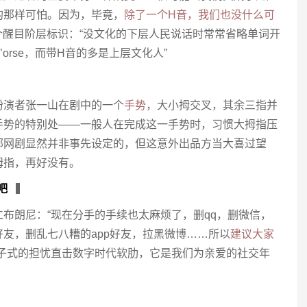
的那样可怕。因为，毕竟，
除了一个H音，我们也没什么可
曾是个醒目阶层标识：“没文化的下层人民说话时常常省略单词开
说成’orse，而带H音的多是上层文化人”
扮演者张一山在剧中的一个
手势
，大小拇交叉，其余三指并
手势的特别处——一般人在完成这一手势时，习惯大拇指压
部网剧显然并非事先设定的，但这意外出品方当大喜过望
拇指，再好没有。
吧
▍
布朗尼：“现在分手的手续也太麻烦了，删qq，删微信，
友，删乱七八糟的app好友，拉黑微博……所以
建议大家
段子式的担忧直击数字时代软肋，它是我们为亲爱的社交年