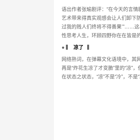
语出作者张瑜剧评：“在今天的言情
艺术带来得真实观感会让人们卸下
过我的贱人们终将不得善果’”……
性思考人生，环顾四野你在在皆是
● ▍
凉了
▍
网络熟词，在弹幕文化语境中，其网
再是“炸花生凉了才变脆”里的“凉”
在状态之状态，“凉”不是“冷”，不