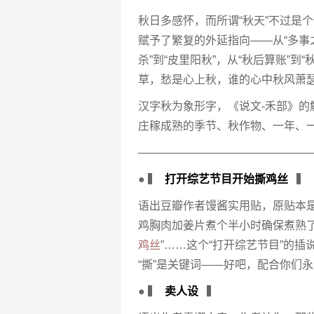
秋日多感怀，而所谓“秋天”不过是
赋予了繁复的外延指向——从“多事之秋
杀”到“皮里阳秋”，从“秋后算账”
草，愁是心上秋，谁的心中秋风萧
汉字秋为象形字，《说文-禾部》
庄稼成熟的季节、秋作物、一年、
———————————————
● ▍
打开综艺节目开始撕鸡丝
▍
语出豆瓣作者馒酱实用贴，原贴本
鸡胸肉加姜片煮个半小时确保煮熟
鸡丝
”……这个“打开综艺节目”的
“撕”是关键词——好吧，配合你们
● ▍
卖人设
▍