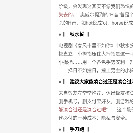
阶级，会发现这其实不像我们恐惧
失去的
。’”奥威尔提到的“H音”
头的H音，如hot说成’ot，horse
● ▍
秋水誓
▍
电视剧《春风十里不如你》中秋水
拢直立，小拇指压住大拇指是这一
小拇指……用一个各色手势安利一
——择日不如撞日，撞上男主的小
● ▍
建议大家能凑合过还是凑合过
来自饭友左堂堂推荐，语出饭友核仁
删手机号，删支付宝好友，删游戏好
能凑合过还是凑合过吧
”……这个
代必付的一种成本：隐私与安全。
● ▍
手刀跑
▍