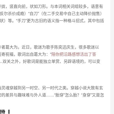
并拢，竖直向前，状如刀形。与本词相关词组较多，语意有
尔反尔杀价成瘾）“自刀”（在二手交易中自己主动降价抛售）
离状）等。“手刀”更为古旧的语义指一种格斗招式，其中包括
▍
作者葛大为。近日，歌迷为歌手陈奕迅庆生，很多歌迷以
寄祝福，歌词出自葛大为：“
陪你把沿路感想活出了答
……双关之外，好歌词是能独立单赏、另辟语境的，可以变
指灵魂穿越到另一时空、另一时代之类。穿越小说大致有玄
的差异与趣味难与外人道……“胎穿”怎么胎？“身穿”又是怎
期待
▍