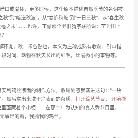
个借口或喻体，更多时候，这个原本描述自然季节的名词被
”到“暗送秋波”，从“春蚓秋蛇”到“一日三秋”，从“春生秋
到“秋毫之末”……也许，正像那个老旧猜字联所说：苗为田上
瑟？
的解释说，秋，禾谷熟也，本义为庄稼成熟有收获，引申指
一段时间、动物在秋天长出的细毛，比喻微小的事物等。
——————————————————————————
是安利鸡丝凉面的制作方法，收尾处忽就塞进这句：“一块
了。然后拿出来洗干净表面的杂质，
打开综艺节目， 开始撕
插说里面藏着个小梗——在那个广为认知的真人秀节目里，
永无餍足的撕，我撕我的鸡丝。