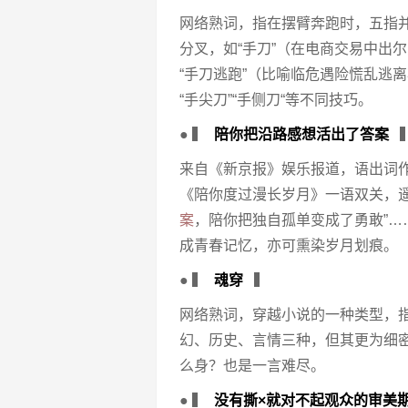
网络熟词，指在摆臂奔跑时，五指
分叉，如“手刀”（在电商交易中出
“手刀逃跑”（比喻临危遇险慌乱逃
“手尖刀”“手侧刀“等不同技巧。
● ▍
陪你把沿路感想活出了答案
来自《新京报》娱乐报道，语出词
《陪你度过漫长岁月》一语双关，遥
案
，陪你把独自孤单变成了勇敢”
成青春记忆，亦可熏染岁月划痕。
● ▍
魂穿
▍
网络熟词，穿越小说的一种类型，
幻、历史、言情三种，但其更为细密
么身？也是一言难尽。
● ▍
没有撕×就对不起观众的审美