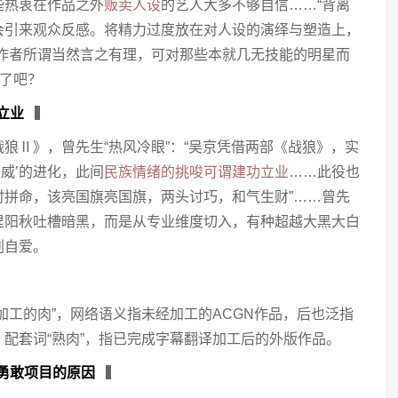
些热衷在作品之外
贩卖人设
的艺人大多不够自信……“背离
会引来观众反感。将精力过度放在对人设的演绎与塑造上，
…作者所谓当然言之有理，可对那些本就几无技能的明星而
的了吧？
立业
▍
狼Ⅱ》，曾先生“热风冷眼”：“吴京凭借两部《战狼》，实
国威’的进化，此间
民族情绪的挑唆可谓建功立业
……此役也
时拼命，该亮国旗亮国旗，两头讨巧，和气生财”……曾先
里阳秋吐槽暗黑，而是从专业维度切入，有种超越大黑大白
刑自爱。
加工的肉”，网络语义指未经加工的ACGN作品，后也泛指
配套词“熟肉”，指已完成字幕翻译加工后的外版作品。
勇敢项目的原因
▍