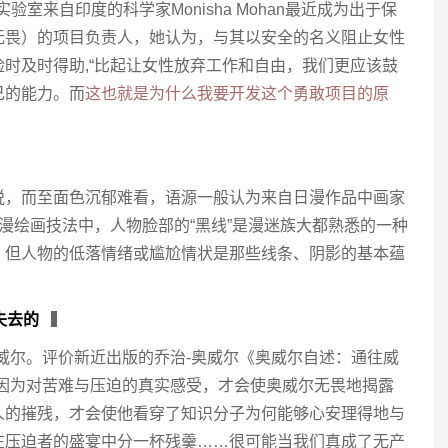
实验室来自印度的科学家Monisha Mohan最近成为出于保
无畏）的项目负责人，她认为，与其以安全的名义阻止女性
时及时得助,“比起让女性放弃工作和自由，我们更应该鼓
己的能力。而
这也就是为什么我要开发这个勇敢项目的原
悦，而至面色沉郁难看，语源一般认为来自日漫作品中画家
漫绘画技法中，人物脸部的“黑线”是漫迷族大都熟悉的一种
，但人物的低落情绪或尴尬情状是那些线条、阴影的基本蕴
失去的
▍
威尔。评价新近出版的乔治-奥威尔《奥威尔自述：通往威
是因为对苦难与压迫的真实感受，才会使奥威尔无畏地揭露
人的摧残，才会使他看穿了知识分子为何能够心安理得地与
在压迫者的盛宴中分一杯残羹……很可能当我们真成了无产