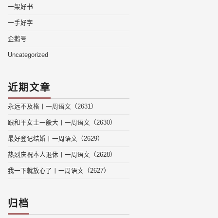
一架好书
一手好字
企鹅号
Uncategorized
近期文章
永远不及格丨一周语文（2631）
跟和平女士一般大丨一周语文（2630）
最好登记结婚丨一周语文（2629）
热烈庆祝本人退休丨一周语文（2628）
我一下就放心了丨一周语文（2627）
归档