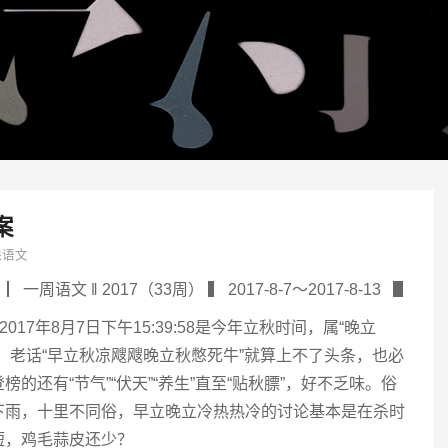
案
课语文
▏一周语文 ‖ 2017（33周） ▍ 2017-8-7～2017-8-13 ▋
2017年8月7日下午15:39:58是今年立秋时间，属“晚立
，老话“早立秋凉飕飕晚立秋憋死牛”就算上不了头条，也必
榜的还有“节气”“伏天”“养生”直至“贴秋膘”，好不乏味。俗
下雨，十里不同俗，早立晚立冷热热冷的讨论基本是在杀时
短，鸡毛蒜皮还少？