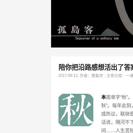
陪你把沿路感想活出了答
2017-08-13
, 作者：
黄集伟
,
文章分类：
一
本
周单字“秋”。
秋”。每年此刻
成热议，联袂登
话说，隔河不
间……人生苦