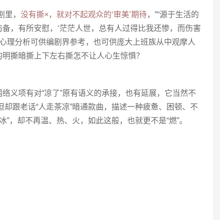
剧里，
没有撕×，就对不起观众的‘审美’期待
，”“源于生活的
防备，有所安慰，‘茫茫人世，总有人过得比我还惨，而伤害
这心理分析可供编剧界参考，也可供庞大上班族从中观摩人
的明撕暗撕上下左右撕怎不让人心生惊惧？
络义项有对“凉了”原有语义的承接，也有延展，它当然不
，但却跟老话“人走茶凉”暗通款曲，描述一种疲惫、困顿、不
是“冰”，却不再温、热、火，如此这般，也就更不是“燃”。