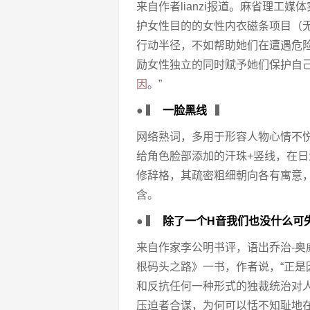
来自作者lianzi报道。麻省理工媒体
护女性目的的女性内衣磁条项目（
行动半径，不如帮助她们在遭遇危险
励女性独立的同时赋予她们保护自
因
。”
● ▍
一脸黑线
▍
网络熟词，多用于形容人物心情不
给角色脸部添加的汗珠+竖线，在日
修辞格，其疏密粗细朝向各有寓意
含。
● ▍
除了一个H音我们也没什么可
来自作家李公明书评，语出乔治-奥
根码头之路》一书，作者说，“正
和反抗任何一种形式的独裁统治对
压迫者合谋，为何可以恬不知耻地