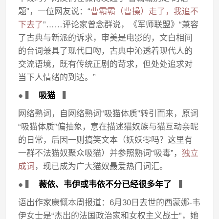
题”，一位网友说：“
曹霸霸（曹操）走了，我追不
下去了
”……评论家曾念群说，《军师联盟》“兼容
了古典与新派的诉求，审美是电影的，文白相间
的台词兼具了现代口吻，古典中沁透着现代人的
交流语境，既有传统正剧的苛求，但处处追求对
当下人情绪的到达。”
● ▍
吸猫
▍
网络熟词，自网络熟词“吸猫体质”转引而来，原词
“吸猫体质”偏抽象，意在描述猫奴族与猫互动亲昵
的日常，后因一则搞笑文本（妖妖零吗？这里有
一群不法猫奴聚众吸猫）并参照熟词“吸毒”，
独立
成词
，现已成为广大猫奴最爱热门词汇。
● ▍
薇依、韦伊或韦依不分已经很多年了
▍
语出作家康慨本周报道：6月30日去世的西蒙娜-韦
伊女士是“杰出的法国政治家和女权主义战士”，她