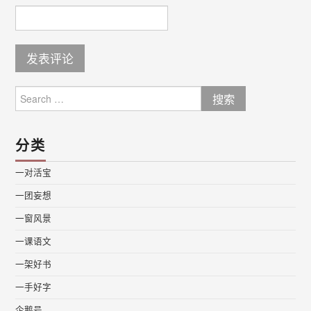
Search
for:
分类
一对活宝
一团妄想
一窗风景
一课语文
一架好书
一手好字
企鹅号