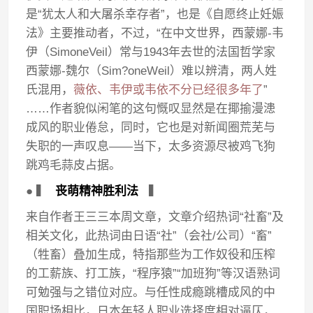
是“犹太人和大屠杀幸存者”，也是《自愿终止妊娠
法》主要推动者，不过，“在中文世界，西蒙娜-韦
伊（SimoneVeil）常与1943年去世的法国哲学家
西蒙娜-魏尔（Sim?oneWeil）难以辨清，两人姓
氏混用，
薇依、韦伊或韦依不分已经很多年了
”
……作者貌似闲笔的这句慨叹显然是在揶揄漫漶
成风的职业倦怠，同时，它也是对新闻圈荒芜与
失职的一声叹息——当下，太多资源尽被鸡飞狗
跳鸡毛蒜皮占据。
● ▍
丧萌精神胜利法
▍
来自作者王三三本周文章，文章介绍热词“社畜”及
相关文化，此热词由日语“社”（会社/公司）“畜”
（牲畜）叠加生成，特指那些为工作奴役和压榨
的工薪族、打工族，“程序猿”“加班狗”等汉语熟词
可勉强与之错位对应。与任性成瘾跳槽成风的中
国职场相比，日本年轻人职业选择度相对逼仄，