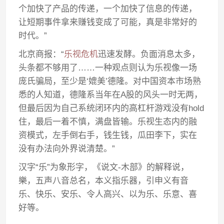
个加快了产品的传递，一个加快了信息的传递，
让短期事件拿来赚钱变成了可能，真是非常好的
时代。”
北京商报：“
乐视危机
迅速发酵。负面消息太多，
头条都不够用了……一种观点则认为乐视像一场
庞氏骗局，至少是‘媲美’德隆。对中国资本市场熟
悉的人知道，德隆系当年在A股的风头一时无两，
但最后因为自己系统闭环内的高杠杆游戏没有hold
住，最后一着不慎，满盘皆输。乐视生态内的融
资模式，左手倒右手，钱生钱，瓜田李下，实在
没有办法向外界说清楚。”
汉字“乐”为象形字，《说文-木部》的解释说，
樂，五声八音总名，本义指乐器，引申义有音
乐、快乐、安乐、令人高兴、以为乐、乐意、喜
好等。