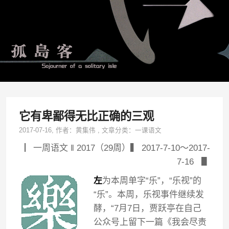
它有卑鄙得无比正确的三观
2017-07-16
, 作者：
黄集伟
,
文章分类：
一课语文
▏一周语文 ‖ 2017（29周）▍ 2017-7-10～2017-
7-16 ▋
左
为本周单字“乐”，“乐视”的
“乐”。本周，乐视事件继续发
酵，“7月7日，贾跃亭在自己
公众号上留下一篇《我会尽责