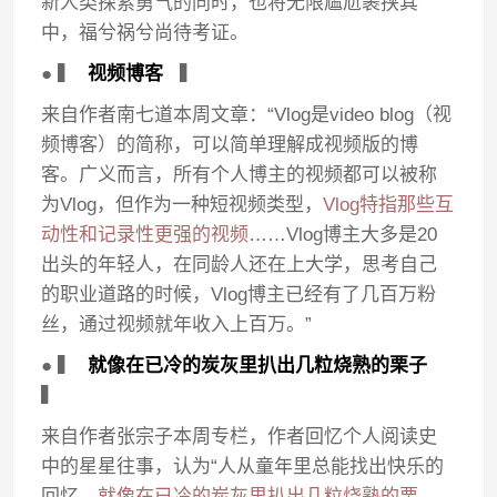
新人类探索勇气的同时，也将无限尴尬裹挟其
中，福兮祸兮尚待考证。
● ▍
视频博客
▍
来自作者南七道本周文章：“Vlog是video blog（视
频博客）的简称，可以简单理解成视频版的博
客。广义而言，所有个人博主的视频都可以被称
为Vlog，但作为一种短视频类型，
Vlog特指那些互
动性和记录性更强的视频
……Vlog博主大多是20
出头的年轻人，在同龄人还在上大学，思考自己
的职业道路的时候，Vlog博主已经有了几百万粉
丝，通过视频就年收入上百万。”
● ▍
就像在已冷的炭灰里扒出几粒烧熟的栗子
▍
来自作者张宗子本周专栏，作者回忆个人阅读史
中的星星往事，认为“人从童年里总能找出快乐的
回忆，
就像在已冷的炭灰里扒出几粒烧熟的栗