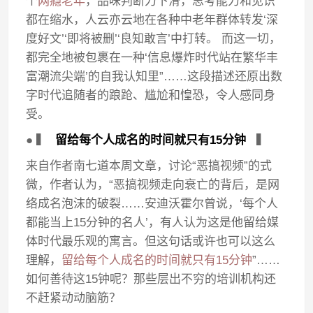
个
网瘾老年
，品味判断力下滑，思考能力和见识
都在缩水，人云亦云地在各种中老年群体转发‘深
度好文’‘即将被删’‘良知敢言’中打转。 而这一切，
都完全地被包裹在一种‘信息爆炸时代站在繁华丰
富潮流尖端’的自我认知里”……这段描述还原出数
字时代追随者的踉跄、尴尬和惶恐，令人感同身
受。
● ▍
留给每个人成名的时间就只有15分钟
▍
来自作者南七道本周文章，讨论“恶搞视频”的式
微，作者认为，“恶搞视频走向衰亡的背后，是网
络成名泡沫的破裂……安迪沃霍尔曾说，‘每个人
都能当上15分钟的名人’，有人认为这是他留给媒
体时代最乐观的寓言。但这句话或许也可以这么
理解，
留给每个人成名的时间就只有15分钟
”……
如何善待这15钟呢？那些层出不穷的培训机构还
不赶紧动动脑筋？