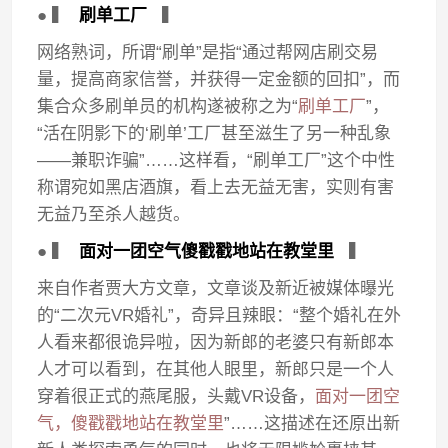
● ▍
刷单工厂
▍
网络熟词，所谓“刷单”是指“通过帮网店刷交易
量，提高商家信誉，并获得一定金额的回扣”，而
集合众多刷单员的机构遂被称之为“
刷单工厂
”，
“活在阴影下的‘刷单’工厂甚至滋生了另一种乱象
——兼职诈骗”……这样看，“刷单工厂”这个中性
称谓宛如黑店酒旗，看上去无益无害，实则有害
无益乃至杀人越货。
● ▍
面对一团空气傻戳戳地站在教堂里
▍
来自作者贾大方文章，文章谈及新近被媒体曝光
的“二次元VR婚礼”，奇异且辣眼：“整个婚礼在外
人看来都很诡异啦，因为新郎的老婆只有新郎本
人才可以看到，在其他人眼里，新郎只是一个人
穿着很正式的燕尾服，头戴VR设备，
面对一团空
气，傻戳戳地站在教堂里
”……这描述在还原出新