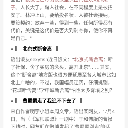
子
。人长大了，踏入社会，在不同程度上是被招
安了。林冲上山，要纳投名状。人被社会接纳，
要签契约：放弃一些，得到一些。任何所得都有
代价，关键是这代价是否大到剥夺你，使你不再
是自己。”
● ▍
北京式断舍离
▍
语出饭友sexyfish近日饭文：“
北京式断舍离
：断
了社保，舍了买房的念头，离开北京”……其实，
这个“断舍离”地方版也很方便延展至各大城市比如
北上广啥的，不过，我国幅员辽阔，仔细挑剔，
“花城断舍离”与“申城断舍离”怕也太多霄壤之别？
● ▍
曹霸霸走了我追不下去了
▍
来自作者明宇小姐本周文章，语出某网友，“7月4
日，当（《军师联盟》一剧中）于和伟版的曹操
下线时，网友们在微博发起了‘曹霸霸别走’的话