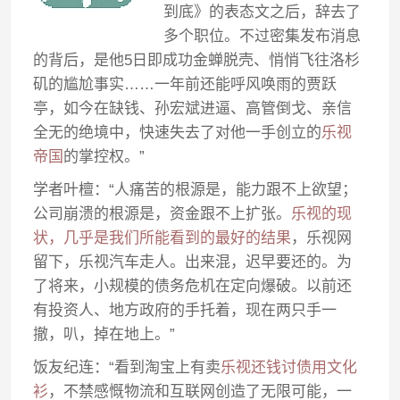
到底》的表态文之后，辞去了
多个职位。不过密集发布消息
的背后，是他5日即成功金蝉脱壳、悄悄飞往洛杉
矶的尴尬事实……一年前还能呼风唤雨的贾跃
亭，如今在缺钱、孙宏斌进逼、高管倒戈、亲信
全无的绝境中，快速失去了对他一手创立的
乐视
帝国
的掌控权。”
学者叶檀：“人痛苦的根源是，能力跟不上欲望；
公司崩溃的根源是，资金跟不上扩张。
乐视的现
状，几乎是我们所能看到的最好的结果
，乐视网
留下，乐视汽车走人。出来混，迟早要还的。为
了将来，小规模的债务危机在定向爆破。以前还
有投资人、地方政府的手托着，现在两只手一
撤，叭，掉在地上。”
饭友纪连：“看到淘宝上有卖
乐视还钱讨债用文化
衫
，不禁感慨物流和互联网创造了无限可能，一