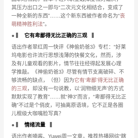
其压力出口之一即与“二次元文化相结合，变成了
一种全新的东西”……这个新东西被作者命名为“
丧
萌精神胜利法
”。
● ▍
它有卑鄙得无比正确的三观
▍
语出作者翠红周一快评《神偷奶爸3》专栏：“好莱
坞电影也许流行思想浅薄的快餐文化，然而，涉
及有儿童观看的影片，情节往往经得起发展心理
学推敲。《神偷奶爸3》尽管有情节支离破碎、不
够流畅的缺点，（但）因为
它有‘卑鄙’得无比正确
的三观
，却没有一句说教，以‘润物细无声’的方式
默默实现了教育”……就“神3”而言，“卑鄙得无比正
确”不过是个俏皮，可抽离原语境，它不正是各圈
儿棍级大咖嘴脸写真？
● ▍
情绪流量
▍
语出作者喃酱、Yuwei周一文章，推荐热播网综“瞎