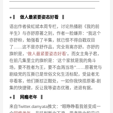
—————————————————————
————————————————————
● ▍
做人最紧要姿态好看
▍
语出作者侯虹斌本周专栏，讨论热播剧《我的前
半生》与亦舒原著之别，作者一脸嫌弃：“我这个
亦舒粉，勉强看了半集，就已恨不得自戳双目
了……这不是亦舒作品，完全背离亦舒。亦舒的
旗帜是，‘
做人最紧要姿态好看
’。而女主角子君，
在前几集里立的旗帜是：‘这个家就是我的角斗
场，要不胜者为王，要不血溅当场’”……原著党与
剧级党的互撕已是世俗文化生活标配，受益者无
非看客，他们撕怼正酣处，一如你我快揽原著-剧
集的快捷键，反让我等姿态优雅，进退有据。
● ▍
网瘾老年
▍
来自Twitter.damyata推文：“眼睁睁看我爸变成一