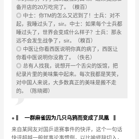
备开店的20万吃完了。（糗百）
◎ 中士：你TM的怎么又迟到了！士兵：对不
起，我睡过头了，sir。中士：如果每个士兵都
睡过头了，世界会变成什么样子？士兵：那永
远不会发生战争了，sir。（糗百）
◎ 中医让你看西医说明你真的病了，西医让
你看中医说明你没救了。（佚名）
◎ 总有人找我，说想开一个舌尖的饭馆，把
纪录片里的美味集中起来。每次我都是笑笑，
对中国人来说，大多数真正的美味是搬不走
的。（陈晓卿）
● ▍
一群麻雀因为几只乌鸦而变成了凤凰
▍
来自某网友对国乒退赛事件的快评，这个一句话
快评超越一般就事论事惯例，以比喻修辞切入，