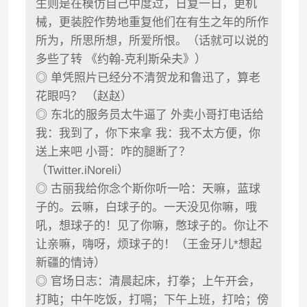
生则是在模仿自己中度过，日复一日，更机
械，更装腔作势地重复他们在有生之年的所作
所为，所思所想，所爱所恨。（话就可以说的
多些了转 《约翰-克利斯朵夫》）
◎ 单凭照片已经分不清贺龙和鲁迅了，算老
花眼吗？ （赵赵）
◎ 东北的服务员太牛逼了 外卖小哥打电话给
我：我到了，你下来拿 我：我不太方便，你
送上来吧 小哥：咋的腿断了？
（Twitter.iNoreli）
◎ 古丽我给你念个斯你听一哈：天嘛，蓝球
子的。云嘛，白球子的。一天没见你嘛，哦
吼，想球子的！见了你嘛，憋球子的。你让不
让亲嘛，嗨呀，烦球子的！（王金牙儿*想起
新疆的情诗）
◎ 官场日志：清晨起床，打拳；上午开会，
打盹；中午吃饭，打嗝；下午上班，打哈；傍