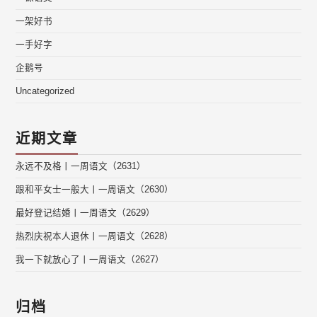
一架好书
一手好字
企鹅号
Uncategorized
近期文章
永远不及格丨一周语文（2631）
跟和平女士一般大丨一周语文（2630）
最好登记结婚丨一周语文（2629）
热烈庆祝本人退休丨一周语文（2628）
我一下就放心了丨一周语文（2627）
归档