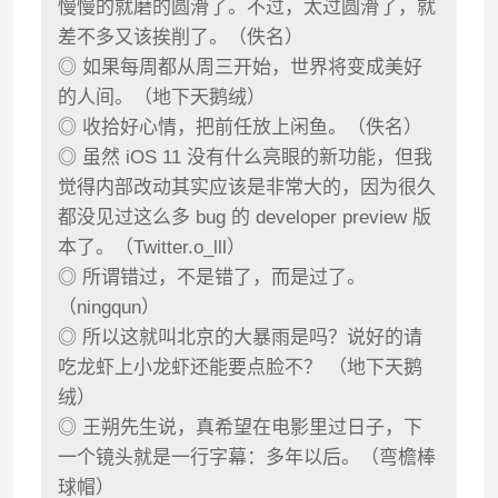
慢慢的就磨的圆滑了。不过，太过圆滑了，就
差不多又该挨削了。（佚名）
◎ 如果每周都从周三开始，世界将变成美好
的人间。（地下天鹅绒）
◎ 收拾好心情，把前任放上闲鱼。（佚名）
◎ 虽然 iOS 11 没有什么亮眼的新功能，但我
觉得内部改动其实应该是非常大的，因为很久
都没见过这么多 bug 的 developer preview 版
本了。（Twitter.o_lll）
◎ 所谓错过，不是错了，而是过了。
（ningqun）
◎ 所以这就叫北京的大暴雨是吗？说好的请
吃龙虾上小龙虾还能要点脸不？ （地下天鹅
绒）
◎ 王朔先生说，真希望在电影里过日子，下
一个镜头就是一行字幕：多年以后。（弯檐棒
球帽）