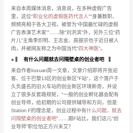
来自本周媒体消息，消息说，在多种虚假广告
里，这位“
职业化的虚假医药代言人
”“身兼数职、
频频亮相于各大卫视，被誉为‘中国最忙碌的虚假
广告表演艺术家’”……除“刘洪滨”外，另外三位“药
片儿”主角李炽明、王志金、高振宗也于近日被人
肉，并被网友称之为中国当代“
四大神医
”。
● ▍
有什么问题就去问隔壁桌的创业者吧
▍
来自作者liuxuan周一文章，文章介绍即将开张迎
客、位于巴黎13区的创业新区“F站”，这个落户于
久负盛名的旧火车站的创业新区环境新奇，并设
立了很多反套路规矩，“一般的创业孵化器会配有
创业导师，给初期的公司提供辅导和方向，但是
Station F的理念是，创业过程中有
什么问题，就去
问隔壁桌的创业者吧
”……跟F站比，我们这儿“创
业导师”职位怕正方兴未艾？