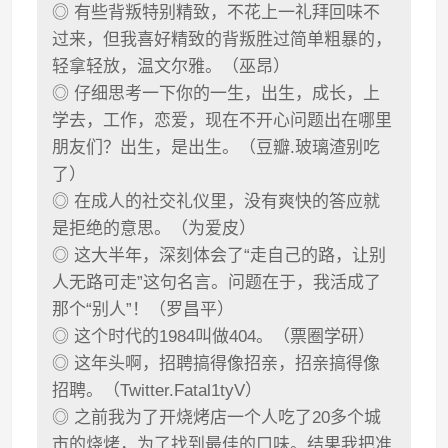
◎ 有些背叛特别精致，不花上一礼拜回味不
过来，但我喜好精致的背叛胜过简单粗暴的，
轻拿轻放，温文尔雅。（巫昂）
◎ 仔细思考一下你的一生，出生，成长，上
学去，工作，恋爱，现在不开心问题出在哪里
朋友们？出生，是出生。（豆瓣.玻璃渣别吃
了）
◎ 在成人的社交礼仪里，没有爽快的答应就
是拒绝的意思。（为爱皮）
◎ 这大半年，深刻体会了“走自己的路，让别
人无路可走”这句名言。问题在于，我活成了
那个“别人”！（罗昌平）
◎ 这个时代的1984叫做404。（票圈学研）
◎ 这年头啊，招聘搞得像招亲，招亲搞得像
招聘。（Twitter.Fatal1tyV）
◎ 之前我为了开烧烤店一个人吃了20多个城
市的烧烤，为了找到最佳的口味。结果我把准