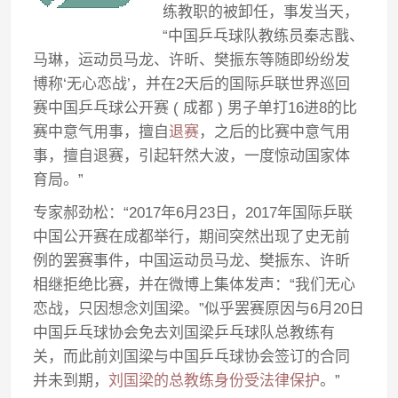
练教职的被卸任，事发当天，
“中国乒乓球队教练员秦志戬、
马琳，运动员马龙、许昕、樊振东等随即纷纷发
博称‘无心恋战’，并在2天后的国际乒联世界巡回
赛中国乒乓球公开赛 ( 成都 ) 男子单打16进8的比
赛中意气用事，擅自
退赛
，之后的比赛中意气用
事，擅自退赛，引起轩然大波，一度惊动国家体
育局。”
专家郝劲松：“2017年6月23日，2017年国际乒联
中国公开赛在成都举行，期间突然出现了史无前
例的罢赛事件，中国运动员马龙、樊振东、许昕
相继拒绝比赛，并在微博上集体发声：“我们无心
恋战，只因想念刘国梁。”似乎罢赛原因与6月20日
中国乒乓球协会免去刘国梁乒乓球队总教练有
关，而此前刘国梁与中国乒乓球协会签订的合同
并未到期，
刘国梁的总教练身份受法律保护
。”