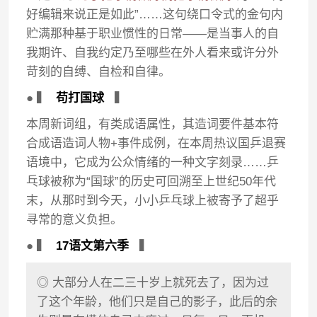
好编辑来说正是如此”……这句绕口令式的金句内
贮满那种基于职业惯性的日常——是当事人的自
我期许、自我约定乃至哪些在外人看来或许分外
苛刻的自缚、自检和自律。
● ▍
苟打国球
▍
本周新词组，有类成语属性，其造词要件基本符
合成语造词人物+事件成例，在本周热议国乒退赛
语境中，它成为公众情绪的一种文字刻录……乒
乓球被称为“国球”的历史可回溯至上世纪50年代
末，从那时到今天，小小乒乓球上被寄予了超乎
寻常的意义负担。
● ▍
17语文第六季
▍
◎ 大部分人在二三十岁上就死去了，因为过
了这个年龄，他们只是自己的影子，此后的余