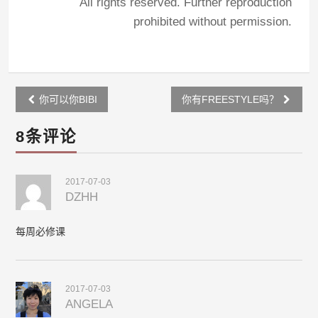
All rights reserved. Further reproduction
prohibited without permission.
Post
你可以你BIBI
你有FREESTYLE吗？
navigation
8条评论
2017-07-03
DZHH
每周必修课
2017-07-03
ANGELA