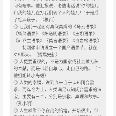
问有啥事。他汇报说，老婆电话说“你的娃儿
和我的娃儿在打我们俩个人的娃儿！”于是成
了经典段子。（糗百）
◎ 让我们一起面对真假莫辨的《马云语录》
《杨绛语录》《陈道明语录》《王朔语录》
《韩乔生语录》《莫言语录》《白岩松语录》
……特别想申请设立一个国产语录节，就在
315那天。（鹦鹉史航）
◎ 人更要重视的，不是为国家或社会做无私
的奉献，而是带着自尊心，走自己的路。（二
他姐姐转小岛毅）
◎ 人类的幸福，说到底来自于认知闭合需
求。而迄今为止，人类满足认知闭合需求的法
宝，主要有三个，分别是宗教、真理和故事。
（孔小明）
◎ 人生就像不停在用的铅笔，开始很尖，但