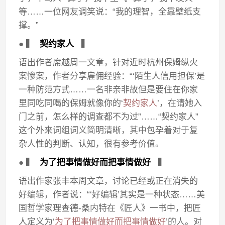
等……一位网友调笑说：“我的理智，全靠壁纸支
撑。”
● ▍
契约家人
▍
语出作者席越周一文章，针对近时杭州保姆纵火
案惨案，作者分享雇佣经验：“‘陌生人信用担保’是
一种防范方式……一名非亲非故但是要住在你家
里同吃同喝的保姆就像你的‘
契约家人
’，在请她入
门之前，怎么样的调查都不为过”……“契约家人”
这个外来词组词义简明清晰，其中包孕着对于复
杂人性的判断、认知，很有参考价值。
● ▍
为了把事情做好而把事情做好
▍
语出作家张丰本周文章，讨论已经或正在消失的
好编辑，作者说：“‘好编辑’其实是一种状态……美
国哲学家理查德-桑内特在《匠人》一书中，把匠
人定义为‘
为了把事情做好而把事情做好
’的人。对