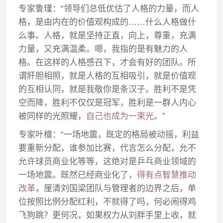
专家鲁瑾：“领导们总低优估了人格的力量，而人
格，是由内在的价值观构成的……什么人格做什
么事。人格，就是坚持正直，向上，尊重，充满
力量，又充满温柔。嗯，我指的是有魅力的人
格。在这样的人格感召下，才会有好的团队。所
谓肝胆相照，就是人格的互相吸引，就是价值观
的互相认同，就是我敬你是条汉子。胜利不是凭
空而降，胜利不仅仅是冠军，胜利是一群人内心
被同样的光照耀，
自己也成为一束光
。”
专家叶檀：“一场地震，既定的格局被动摇，利益
要重新分配，谁参加比赛，代言怎么分配，允不
允许球员商业化等等，这绝对是乒乓商业领域的
一场地震。既然已经商业化了，
得有点智慧推动
改革
，厘清刘国梁团队与管理者的边界之后，单
位按照比例分配红利，不就得了吗，何必闹得鸡
飞狗跳？更何况，如果权力从刘胖手里上收，就