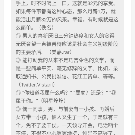
手上，时不时喝上一口，这就是32元的享受。
如果每件事都有这种心态，那么月薪1万，就
能活出月薪32万的风采。幸福，有时候就是这
么简单。（佚名）
◎ 男人的喜新厌旧三分钟热度和女人的贪得
无厌奢望一直被善待应该是社会主义初级阶段
的主要矛盾。（美嘉.rar）
◎ 能打动我的从来不是巧言令色的文学，而
是一些简单平实、毫无修辞的文字。比如，录
取通知书、公民批准信、花红工资单、等等。
（Twitter.Vistaril）
◎ “你知道我属什么吗？” “属虎？还是？” “我
属于你。”（明星煌煌）
◎ 偶一同事，男，与前妻有一小孩。再婚后
女方带一小孩，俩人又生了一个，于是就有三
个，免不了要干仗。一天领导开会，电话响个
不停，不得不小心翼翼地接，领导不高兴了，