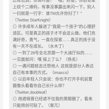
比较低调，你说咋整？” “哦，好整，你后脊梁
上纹个二维码，有事没事露出来闪一下，别人
一扫就是一行字：谁TM允许你扫了？”
（Twitter.StarKnight）
◎ 许多成年人躲进了“我是一个孩子”的心理舒
适区。可是真正的孩子才不会这么做。他们充
满好奇，勇气，一直在探索……真正的孩子没
有一天不在成长。（水木丁）
◎ 一到了26号全北京跟一个大迪厅似的……
一见面就问：嘿 摇上了么？（佚名）
◎ 一遇问题就去迁怒他人 这就是部分人表达
自己有本事的方式。（imaxco）
◎ 以后年轻人只会说：你也不打开手机前置
摄像头看看你自己长什么样？
（Twitter.doubleaf）
◎ 用遮瑕膏已经遮不住我的黑眼圈了，看来
只能用创可贴了。（臬兀）