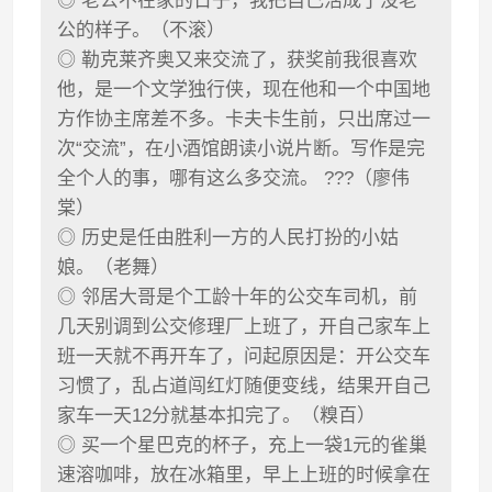
◎ 老公不在家的日子，我把自己活成了没老
公的样子。（不滚）
◎ 勒克莱齐奥又来交流了，获奖前我很喜欢
他，是一个文学独行侠，现在他和一个中国地
方作协主席差不多。卡夫卡生前，只出席过一
次“交流”，在小酒馆朗读小说片断。写作是完
全个人的事，哪有这么多交流。 ???（廖伟
棠）
◎ 历史是任由胜利一方的人民打扮的小姑
娘。（老舞）
◎ 邻居大哥是个工龄十年的公交车司机，前
几天别调到公交修理厂上班了，开自己家车上
班一天就不再开车了，问起原因是：开公交车
习惯了，乱占道闯红灯随便变线，结果开自己
家车一天12分就基本扣完了。（糗百）
◎ 买一个星巴克的杯子，充上一袋1元的雀巢
速溶咖啡，放在冰箱里，早上上班的时候拿在