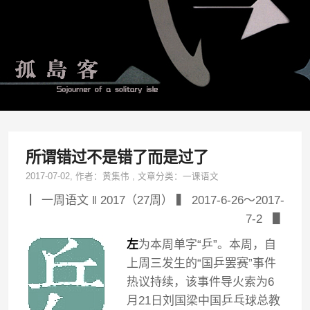
所谓错过不是错了而是过了
2017-07-02
, 作者：
黄集伟
,
文章分类：
一课语文
▏一周语文 ‖ 2017（27周） ▍ 2017-6-26～2017-
7-2 ▋
左
为本周单字“乒”。本周，自
上周三发生的“国乒罢赛”事件
热议持续，该事件导火索为6
月21日刘国梁中国乒乓球总教