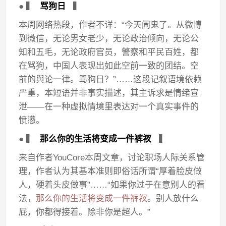
● ▍
骂狗日
▍
本周网络热段，作者不详：“今天闹鬼了。从微博
到微信，无论男女老少，无论政治倾向，无论公
知和五毛，无论政府官员，警察和平民百姓，都
在骂狗，中国人表现出如此空前一致的团结。空
前的舆论一律。骂狗日？”……这段记叙语境依赖
严重，本短语并非事实描述，其主诉求是情绪宣
泄——在一种虚拟情境里表达对一个真实事件的
愤懑。
● ▍
那么你的生活将变成一件裤衩
▍
来自作者YouCore本周文章，讨论职场人际关系管
理，作者认为其基本准则即俗话所谓“厚着脸皮做
人，硬着头皮做事”……“如果你过于在意别人的看
法，
那么你的生活将变成一件裤衩
。别人放什么
屁，你都得接着。除非你是超人。”