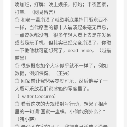
晚加班，打牌；晚上娱乐，打炮；半夜回家，
打架。（网易留言）
◎ 和老一辈崩溃了就歇斯底里摔门砸东西不
一样，当代摩登的都市人崩溃起来毫无声息，
一点迹象都没有。很多年轻人看上去是在发呆
或者是玩手机，但其实已经完全崩溃了，你碰
一下他他就可能想死了，dead inside。（越描
越黑）
◎ 很多概念加个大字似乎就不一样了，例如
数据，例如保健。（王兴）
◎ 回家前让我爸买零度可乐，然后他买了一
大瓶可乐放我们家冰箱的零度里了。
（Twitter.Ceecirno）
◎ 看着这次的大规模封号行动，想起了相声
里的一句词“国家一盘棋，小偷能例外么？”
（猪小萨）