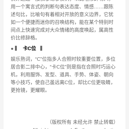
用一个寓言式的判断句表达态度、情感……跟陈
述句比，比喻句有着相对开放的意义边界，它犹
如一个便捷而迷你的召唤结构，能在某个特别时
间点上快速完成对大众情绪的高度唤起，属高性
价比修辞格。
● ▍
卡C位
▍
娱乐熟词，“C”位指多人合照时较重要位置，多位
居合影二排中心，“卡C位”则是指在合照时巧运心
机，利用服饰、发型、道具、手势、体姿、朝向
等小技巧，使自己虽远离C位，却比C位更吸睛，
更抢镜，更耀眼。
（版权所有 未经允许 禁止转载）