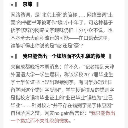
● ▍
京壕
▍
网路熟词，是“北京土豪”的简称……网络熟词“土
豪”的书面书写被写作“壕”小十年了，可这种基于
拆字修辞的网路文字趣味仍旧十分小众不说，也
基本全无大面积流行的可能——在口语表达里，
谁能听得出你说的是“壕”还是“豪”？
● ▍
我只能做出一个尴尬而不失礼貌的微笑
▍
来自成都晚报本周消息：前不久，“记者接到天津
外国语大学一学生爆料，称该学校2017届毕业生
学士学位证书上疑出现错别字，有同学办理出国
留学因这个错别字受阻”，学生投诉提及的错别字
是指校方误将毕业证上的“业已毕业”误植为“业己
毕业”……针对校方“并不存在错别字是字体原因”
自相矛盾之辩，网友no gain留言说：“
我只能做出
一个尴尬而不失礼貌的微笑
。”