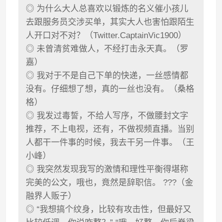
◎ 为什么大人总喜欢以锻炼的名义催小孩儿
去跟服务员交涉买单，其实大人也害怕跟陌生
人开口对不对？（Twitter.CaptainVic1900）
◎ 未曾清贫难做人，不经打击永天真。（罗
嘉）
◎ 我对于不是自己下单的快递，一丝感情都
没有。仔细想了想，真的一丝也没有。（桑格
格）
◎ 我发过毒誓，不给人写序，不做腰封文字
推荐，不上电视，还有，不做视频直播。当别
人都干一件事的时候，我去干另一件事。（王
小峰）
◎ 我突然发现我写的激情和理性平衡得堪称
完美的公文，哦也，竟然是辞职信。 ???（金
融界人贩子）
◎ “我想搞个纹身，比较有攻击性，但最好又