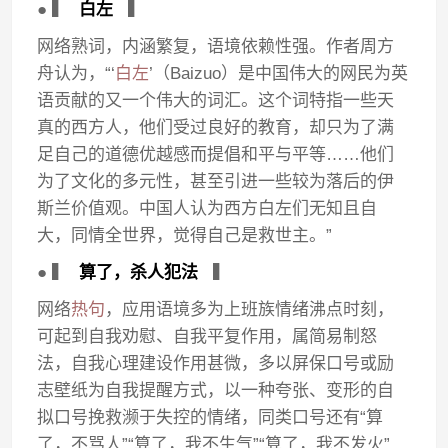
● ▍
白左
▍
网络熟词，内涵繁复，语境依赖性强。作者周方
舟认为，“‘
白左
’（Baizuo）是中国伟大的网民为英
语贡献的又一个伟大的词汇。这个词特指一些天
真的西方人，他们受过良好的教育，却只为了满
足自己的道德优越感而提倡和平与平等……他们
为了文化的多元性，甚至引进一些较为落后的伊
斯兰价值观。中国人认为西方白左们无知且自
大，同情全世界，觉得自己是救世主。”
● ▍
算了，杀人犯法
▍
网络
热句
，应用语境多为上班族情绪沸点时刻，
可起到自我劝慰、自我平复作用，属简易制怒
法，自我心理建设作用甚微，多以屏保口号或励
志壁纸为自我提醒方式，以一种夸张、变形的自
拟口号挽救濒于失控的情绪，同类口号还有“算
了，不骂人”“算了，我不生气”“算了，我不发火”