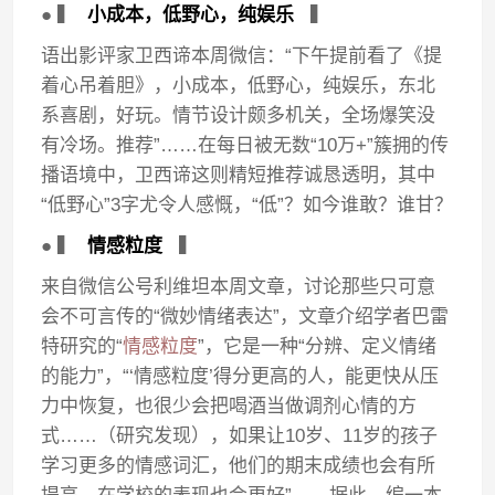
● ▍
小成本，低野心，纯娱乐
▍
语出影评家卫西谛本周微信：“下午提前看了《提
着心吊着胆》，小成本，低野心，纯娱乐，东北
系喜剧，好玩。情节设计颇多机关，全场爆笑没
有冷场。推荐”……在每日被无数“10万+”簇拥的传
播语境中，卫西谛这则精短推荐诚恳透明，其中
“低野心”3字尤令人感慨，“低”？如今谁敢？谁甘？
● ▍
情感粒度
▍
来自微信公号利维坦本周文章，讨论那些只可意
会不可言传的“微妙情绪表达”，文章介绍学者巴雷
特研究的“
情感粒度
”，它是一种“分辨、定义情绪
的能力”，“‘情感粒度’得分更高的人，能更快从压
力中恢复，也很少会把喝酒当做调剂心情的方
式……（研究发现），如果让10岁、11岁的孩子
学习更多的情感词汇，他们的期末成绩也会有所