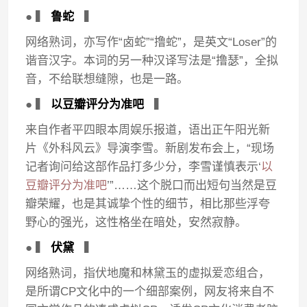
● ▍
鲁蛇
▍
网络熟词，亦写作“卤蛇”“撸蛇”，是英文“Loser”的
谐音汉字。本词的另一种汉译写法是“撸瑟”，全拟
音，不给联想缝隙，也是一路。
● ▍
以豆瓣评分为准吧
▍
来自作者平四眼本周娱乐报道，语出正午阳光新
片《外科风云》导演李雪。新剧发布会上，“现场
记者询问给这部作品打多少分，李雪谨慎表示‘
以
豆瓣评分为准吧
’”……这个脱口而出短句当然是豆
瓣荣耀，也是其诚挚个性的细节，相比那些浮夸
野心的强光，这性格坐在暗处，安然寂静。
● ▍
伏黛
▍
网络熟词，指伏地魔和林黛玉的虚拟爱恋组合，
是所谓CP文化中的一个细部案例，网友将来自不