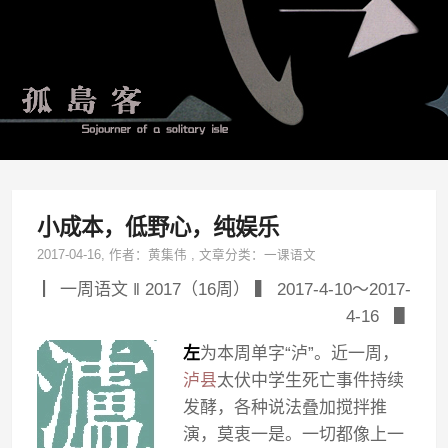
小成本，低野心，纯娱乐
2017-04-16
, 作者：
黄集伟
,
文章分类：
一课语文
▏一周语文 ‖ 2017（16周） ▍ 2017-4-10～2017-
4-16 ▋
左
为本周单字“泸”。近一周，
泸县
太伏中学生死亡事件持续
发酵，各种说法叠加搅拌推
演，莫衷一是。一切都像上一