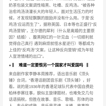
奶茶包装文案调性暗黑、吐槽、反鸡汤。“被各种
治愈鸡汤浇灌长大的年轻人，面对生活压力的时
候，才发现轻飘飘的鼓励并没有什么用。于是‘反
鸡汤’应运而生了”，据称英国、日本等也正盛行“反
鸡汤营销”，王尔德的犀利（什么是离婚的主要原
因？结婚）、腹黑网红的一针见血（一切顺利就
觉得自己真行 遇到麻烦就怪水星逆行）等都成为
上佳的“反鸡汤”文案，让这种反向营销“成为年轻
人宣泄情绪的出口”。
● ▍
难道一定要恨另一个国家才叫爱国吗
▍
来自剧作家李静本周推荐，语出音乐剧《顶头
锤》台词，“香港话剧团音乐剧《顶头锤》，好
看。说的是1936年的香港足球队代表中国自费赴
柏林参赛往事，貌似主旋律题材，也难免交几句
话语捐税，但胜在故事、音乐、歌唱、形体的动
人、专业和成熟。音乐是灵魂，太棒。故事饱