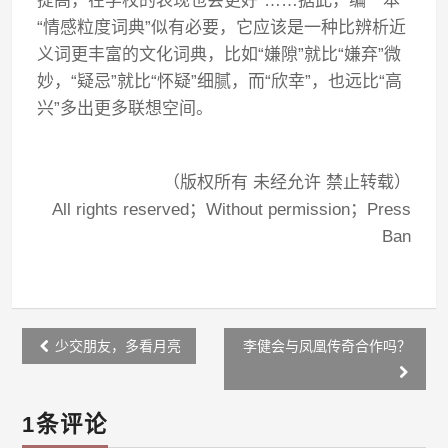
提高，在学校的表现也会更好”……据此，编一本
“情感粒度词典”似有必要，它应该是一种比辨析近
义词更丰富的文化词典，比如“嫌隙”就比“嫌弃”微
妙，“疑忌”就比“怀疑”细腻，而“欣幸”，也远比“高
兴”多出更多联想空间。
（版权所有 未经允许 禁止转载）
All rights reserved；Without permission；Press
Ban
Post
少交朋友，多看月亮
李健会与凤凰传奇合作吗？
navigation
1条评论