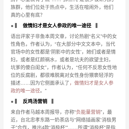
族群，他们位处于热点中，生活在喧闹外，他们
真的心里有底？
● ▍
做情妇才是女人参政的唯一途径
▍
语出评家子非鱼本周文章，讨论热剧“名义”中的女
性角色，作者认为，“在大部分中文文本中，当代
官场中的女性都是‘阴影中的女性’，她们或者是情
妇，或者是红颜祸水，或者是坑夫的欲望主妇，
坑爹的傻白闺女”，作者认为，“任何不反思女性地
位的反腐剧，都很难脱离对女性身份猥亵轻浮的
描述……因为它侧面承认了
，做情妇才是女人参
政的唯一途径
。”
● ▍
反鸡汤营销
▍
来自作者马越本周报导，亦称“
负能量营销
”，最
近，台北忠孝东路一奶茶店与“网络插画家‘消极男
子”合作，推出4款‘消极杯’”……所谓“消极杯”是指