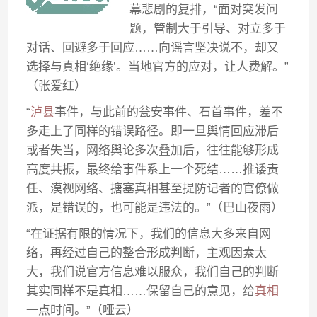
幕悲剧的复排，“面对突发问
题，管制大于引导、对立多于
对话、回避多于回应……向谣言坚决说不，却又
选择与真相‘绝缘’。当地官方的应对，让人费解。”
（张爱红）
“
泸县
事件，与此前的瓮安事件、石首事件，差不
多走上了同样的错误路径。即一旦舆情回应滞后
或者失当，网络舆论多次叠加后，往往能够形成
高度共振，最终给事件系上一个死结……推诿责
任、漠视网络、搪塞真相甚至提防记者的官僚做
派，是错误的，也可能是违法的。”（巴山夜雨）
“在证据有限的情况下，我们的信息大多来自网
络，再经过自己的整合形成判断，主观因素太
大，我们说官方信息难以服众，我们自己的判断
其实同样不是真相……保留自己的意见，给
真相
一点时间。”（哑云）