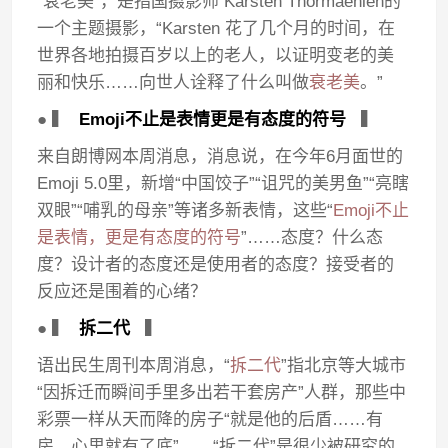
“衰老美”，是指国摄影师 Karsten Thormaehlen的
一个主题摄影，“Karsten 花了几个月的时间，在
世界各地拍摄百岁以上的老人，以证明变老的美
丽和快乐……向世人诠释了什么叫做
衰老美
。”
● ▍
Emoji不止是表情更是有态度的符号
▍
来自朗博网本周消息，消息说，在今年6月面世的
Emoji 5.0里，新增“中国饺子”“诅咒的美男鱼”“亮瞎
双眼”“哺乳的母亲”等诸多新表情，这些“
Emoji不止
是表情，更是有态度的符号
”……态度？什么态
度？设计者的态度还是使用者的态度？接受者的
反应还是围着的心绪？
● ▍
拆二代
▍
语出民生周刊本周消息，“
拆二代
”指北京等大城市
“因拆迁而瞬间手里多出若干套房产”人群，那些中
彩票一样从天而降的房子“就是他的后盾……有
房，心里就有了底”……“拆二代”是很少被研究的