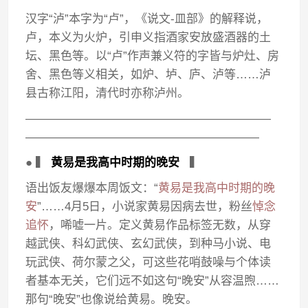
汉字“泸”本字为“卢”，《说文-皿部》的解释说，
卢，本义为火炉，引申义指酒家安放盛酒器的土
坛、黑色等。以“卢”作声兼义符的字皆与炉灶、房
舍、黑色等义相关，如炉、垆、庐、泸等……泸
县古称江阳，清代时亦称泸州。
—————————————————————
————————————————————
● ▍
黄易是我高中时期的晚安
▍
语出饭友爆爆本周饭文：“
黄易是我高中时期的晚
安
”……4月5日，小说家黄易因病去世，粉丝
悼念
追怀
，唏嘘一片。定义黄易作品标签无数，从穿
越武侠、科幻武侠、玄幻武侠，到种马小说、电
玩武侠、荷尔蒙之父，可这些花哨鼓噪与个体读
者基本无关，它们远不如这句“晚安”从容温煦……
那句“晚安”也像说给黄易。晚安。