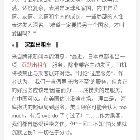
满，适度复杂，表层是足球和家国，内里是爱
情、友情、亲情和个人的成长，一些局部的人性
表达发人深省。‘难道一定要恨另一个国家，才叫
爱国吗？’”
● ▍
沉默出租车
▍
来自腾讯新闻本周消息，“最近，日本京都推出一
项 ‘
沉默出租车
’ 服务，除非乘客主动发问，司机
将被禁止与乘客展开对话。”讨论“过度服务”，作
者认为，“我们一直倡导‘无微不至’的服务，但真正
的好服务应该是‘因需而为’……底捞卖的是服务，
在中国可以。在美国估计没啥市场。 理由是，‘海
底捞式的超级周到服务，美国顾客可能会认为 too
much，有点 overdo 了 ( 过了）’”……作为乘客，
我们都曾感受话唠之伤，但“一问三不知”怕又成就
沉默之伤？一切在于分寸。