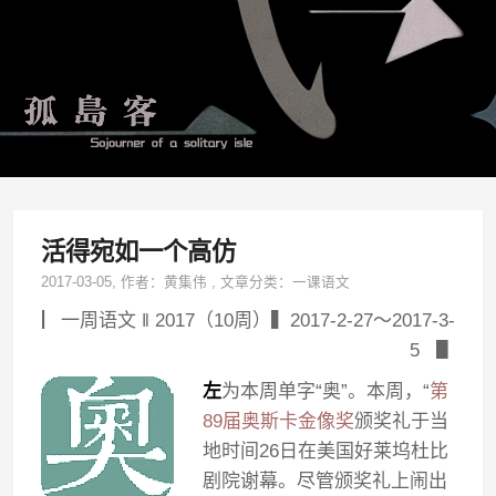
活得宛如一个高仿
2017-03-05
, 作者：
黄集伟
,
文章分类：
一课语文
▏一周语文 ‖ 2017（10周）▍2017-2-27～2017-3-
5 ▋
左
为本周单字“奥”。本周，“
第
89届奥斯卡金像奖
颁奖礼于当
地时间26日在美国好莱坞杜比
剧院谢幕。尽管颁奖礼上闹出