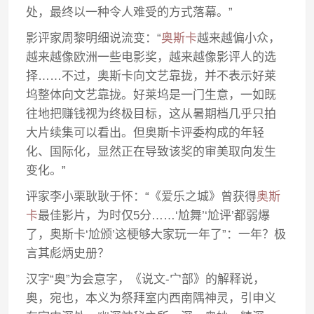
处，最终以一种令人难受的方式落幕。”
影评家周黎明细说流变：“
奥斯卡
越来越偏小众，
越来越像欧洲一些电影奖，越来越像影评人的选
择……不过，奥斯卡向文艺靠拢，并不表示好莱
坞整体向文艺靠拢。好莱坞是一门生意，一如既
往地把赚钱视为终极目标，这从暑期档几乎只拍
大片续集可以看出。但奥斯卡评委构成的年轻
化、国际化，显然正在导致该奖的审美取向发生
变化。”
评家李小栗耿耿于怀：“《爱乐之城》曾获得
奥斯
卡
最佳影片，为时仅5分……‘尬舞’‘尬评’都弱爆
了，奥斯卡‘尬颁’这梗够大家玩一年了”：一年？极
言其彪炳史册？
汉字“奥”为会意字，《说文-宀部》的解释说，
奥，宛也，本义为祭拜室内西南隅神灵，引申义