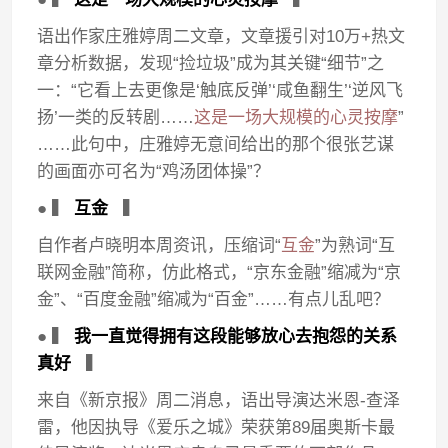
语出作家庄雅婷周二文章，文章援引对10万+热文
章分析数据，发现“捡垃圾”成为其关键“细节”之
一：“它看上去更像是‘触底反弹’‘咸鱼翻生’‘逆风飞
扬’一类的反转剧……
这是一场大规模的心灵按摩
”
……此句中，庄雅婷无意间给出的那个很张艺谋
的画面亦可名为“鸡汤团体操”？
● ▍
互金
▍
自作者卢晓明本周资讯，压缩词“
互金
”为熟词“互
联网金融”简称，仿此格式，“京东金融”缩减为“京
金”、“百度金融”缩减为“百金”……有点儿乱吧？
● ▍
我一直觉得拥有这段能够放心去抱怨的关系
真好
▍
来自《新京报》周二消息，语出导演达米恩-查泽
雷，他因执导《爱乐之城》荣获第89届奥斯卡最