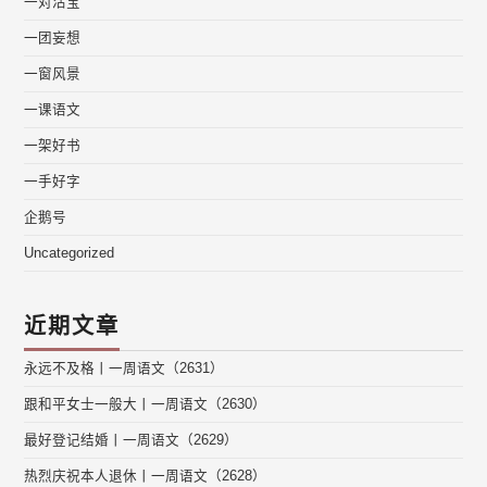
一对活宝
一团妄想
一窗风景
一课语文
一架好书
一手好字
企鹅号
Uncategorized
近期文章
永远不及格丨一周语文（2631）
跟和平女士一般大丨一周语文（2630）
最好登记结婚丨一周语文（2629）
热烈庆祝本人退休丨一周语文（2628）