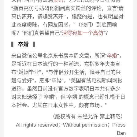
来自作者小得盈满
资讯
，艺人岳云鹏今日在微博
“指责高仿号妨碍他翻阅真实粉丝的评论，直言‘请
高仿离开，请骗赞离开’”，蹊跷的是，也有明星对
此态度暧昧，有网友困惑，“（他们）到底图啥
呢？”他们真希望自己“
活得宛如一个高仿
”？
▍
卒婚
▍
来自微信公号北京东书房本周文章，所谓“
卒婚
”，
是新近在日本流行的一种潮流，意指多年夫妻宣
布“婚姻毕业”，“与伴侣分开生活，追寻自己的兴
趣与爱好”，意即“卒婚”。“美国有线电视新闻网报
道称，虽然目前没有官方数字表明日本共有多少
对夫妇选择了‘卒婚’，但‘卒婚’的概念已经扎根于日
本社会。尤其在日本女性中，颇有市场。”
（版权所有 未经允许 禁止转载）
All rights reserved；Without permission；Press
Ban