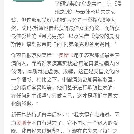
了颁错奖的‘乌龙事件，让《爱
乐之城》与最佳影片失之交
臂，但这部颇受好评的影片还是一举揽获6项大
奖，艾玛-斯通也借此获得最佳女主角奖。而斩获
最佳影片的《月光男孩》 以及凭借《海边的曼彻
斯特》拿到影帝的卡西-阿弗莱克也备受瞩目。”
洋葱日报嬉皮笑脸：“
奥斯卡
用于表彰那些最会表
演的人，而所谓表演其实就是‘用逼真演技骗人的
伎俩’，本质就是虚伪、欺骗，这正是美国文化的
一个缩影。相比之下，中国演员更加真诚耿直，
比如杨颖李易峰等，他们羞于进行欺骗性表演，
在任何剧中都坚持只做自己，这才是我们中国文
化的骄傲。”
新晋总统特朗普事后补刀：“我觉得有点难过，因
为
奥斯卡
不再有魅力了，它不再是一个迷人的夜
晚。我曾经去过颁奖礼，可现在它失去了特别之