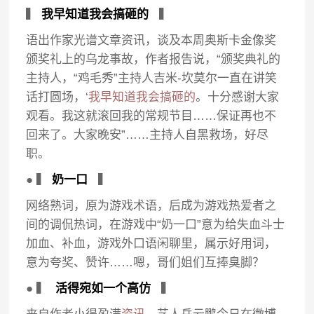
▍
我早知道我会搞砸的
▍
语出作家光谱文章资讯，谈及本周奥斯卡金像奖
颁奖礼上的乌龙事故，作者报告说，“颁奖典礼的
主持人，“鸡毛秀”主持人吉米-坎莫尔一直在讲笑
话打圆场，‘
我早知道我会搞砸的
。十分感谢大家
观看。我这就滚回我的常规节目……保证再也不
回来了。大家晚安”……主持人自黑救场，好尽
职。
● ▍
奶一口
▍
网络熟词，原为游戏术语，后成为游戏热爱者之
间的调侃热词，在游戏中“奶一口”意为给失血斗士
加血、补血，游戏外口语闲聊里，属示好用词，
意为夸奖、赞许……嗯，哥们姐们互捧臭脚？
● ▍
活得宛如一个高仿
▍