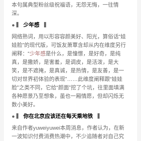
本句属典型粉丝级祝福语，无怨无悔，一往情
深。
● ▍
少年感
▍
网络熟词，用以形容容颜美好、阳光，算俗话“娃
娃脸”的现代版，可饭友萧覃含却从内在维度另行
阐释：“
少年感
是什么，是憧憬，是好奇，是纯
真，是撒娇，是害羞，是调皮，是活泼，是大
笑，是不遮掩，是真诚，是热情，是友善，是一
切对世界初体验的表现”……此维度阐释跟“娃娃
脸”之类不同，它给“颜面”挖了个坑，往里面填满
各种愿景乃至想象，虽也一厢情愿，但却闪烁无
数小美好。
● ▍
你在北京应该还在每天乘地铁
▍
来自作者yuweiyuwei本周消息，作者认为，在新
一波知识付费消费热潮中，不少追随者对自己究