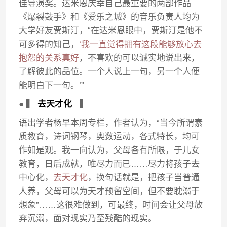
佳导演奖。达米恩庆幸自己最重要的两部作品
《爆裂鼓手》和《爱乐之城》的音乐负责人均为
大学好友贾斯汀，“在达米恩眼中，贾斯汀是他不
可多得的知己，
‘我一直觉得拥有这段能够放心去
抱怨的关系真好
，不喜欢的可以诚实地说出来，
了解彼此的品位。一个人说上一句，另一个人便
能明白下一句。’”
● ▍
去天才化
▍
语出学者杨早本周专栏，作者认为，“当今所谓素
质教育，诗词钢琴，奥数运动，各式特长，均可
作如是观。我一向认为，父母各有所限，于儿女
教育，日后成就，唯尽力而已……尽力将孩子去
中心化，
去天才化
，换句话就是，把孩子当普通
人养，父母可以为天才预留空间，但不要耽溺于
想象”……这很难做到，可最终，时间会让父母放
弃沉溺，面对现实乃至残酷的现实。