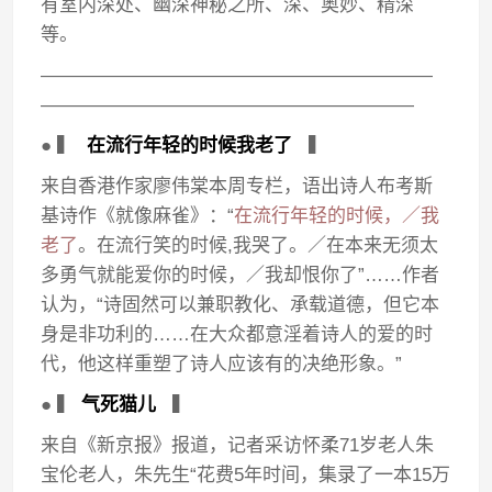
有室内深处、幽深神秘之所、深、奥妙、精深
等。
—————————————————————
————————————————————
● ▍
在流行年轻的时候我老了
▍
来自香港作家廖伟棠本周专栏，语出诗人布考斯
基诗作《就像麻雀》：“
在流行年轻的时候，／我
老了
。在流行笑的时候,我哭了。／在本来无须太
多勇气就能爱你的时候，／我却恨你了”……作者
认为，“诗固然可以兼职教化、承载道德，但它本
身是非功利的……在大众都意淫着诗人的爱的时
代，他这样重塑了诗人应该有的决绝形象。”
● ▍
气死猫儿
▍
来自《新京报》报道，记者采访怀柔71岁老人朱
宝伦老人，朱先生“花费5年时间，集录了一本15万