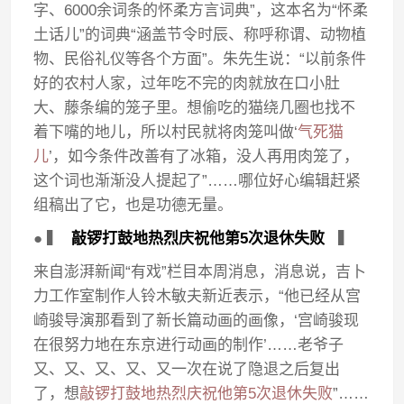
字、6000余词条的怀柔方言词典”，这本名为“怀柔
土话儿”的词典“涵盖节令时辰、称呼称谓、动物植
物、民俗礼仪等各个方面”。朱先生说：“以前条件
好的农村人家，过年吃不完的肉就放在口小肚
大、藤条编的笼子里。想偷吃的猫绕几圈也找不
着下嘴的地儿，所以村民就将肉笼叫做‘
气死猫
儿
’，如今条件改善有了冰箱，没人再用肉笼了，
这个词也渐渐没人提起了”……哪位好心编辑赶紧
组稿出了它，也是功德无量。
● ▍
敲锣打鼓地热烈庆祝他第5次退休失败
▍
来自澎湃新闻“有戏”栏目本周消息，消息说，吉卜
力工作室制作人铃木敏夫新近表示，“他已经从宫
崎骏导演那看到了新长篇动画的画像，‘宫崎骏现
在很努力地在东京进行动画的制作’……老爷子
又、又、又、又、又一次在说了隐退之后复出
了，想
敲锣打鼓地热烈庆祝他第5次退休失败
”……