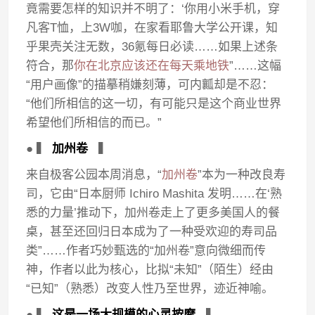
竟需要怎样的知识并不明了：‘你用小米手机，穿
凡客T恤，上3W咖，在家看耶鲁大学公开课，知
乎果壳关注无数，36氪每日必读……如果上述条
符合，那
你在北京应该还在每天乘地铁
”……这幅
“用户画像”的描摹稍嫌刻薄，可内瓤却是不忍：
“他们所相信的这一切，有可能只是这个商业世界
希望他们所相信的而已。”
● ▍
加州卷
▍
来自极客公园本周消息，“
加州卷
”本为一种改良寿
司，它由“日本厨师 Ichiro Mashita 发明……在‘熟
悉的力量’推动下，加州卷走上了更多美国人的餐
桌，甚至还回归日本成为了一种受欢迎的寿司品
类”……作者巧妙甄选的“加州卷”意向微细而传
神，作者以此为核心，比拟“未知”（陌生）经由
“已知”（熟悉）改变人性乃至世界，迹近神喻。
● ▍
这是一场大规模的心灵按摩
▍