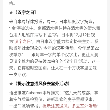
格。
★【
汉字之日
】
来自本周媒体报道，周一，日本年度汉字揭晓，
“‘金’字被选中。京都清水寺住持在清水寺的清水舞
台用大毛笔挥毫写下‘金’字。日本将12月12日视
为‘
汉字之日
’，由日本汉字能力检定协会主办、反
映当年社会现象的‘今年的汉字’活动，今年是第22
次举办”……跟每年一字的单个汉字比，更让人洞
见汉字魅力的是持续20余年的“汉字日”活动，这一
天，它穿越时空国别，让人在一个方块字里回味
一岁悲欢。
★【
提示注意通风多去室外活动
】
语出推友Cubernet本周推文：“这几天的成都，拿
着空气质量检测仪，进新装修的房子里都没事，
一出门就响警报，
提示注意通风，多去室外活动
”