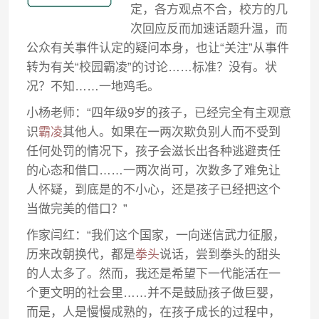
定，各方观点不合，校方的几
次回应反而加速话题升温，而
公众有关事件认定的疑问本身，也让“关注”从事件
转为有关“校园霸凌”的讨论……标准？没有。状
况？不知……一地鸡毛。
小杨老师：“四年级9岁的孩子，已经完全有主观意
识
霸凌
其他人。如果在一两次欺负别人而不受到
任何处罚的情况下，孩子会滋长出各种逃避责任
的心态和借口……一两次尚可，次数多了难免让
人怀疑，到底是的不小心，还是孩子已经把这个
当做完美的借口？”
作家闫红：“我们这个国家，一向迷信武力征服，
历来改朝换代，都是
拳头
说话，尝到拳头的甜头
的人太多了。然而，我还是希望下一代能活在一
个更文明的社会里……并不是鼓励孩子做巨婴，
而是，人是慢慢成熟的，在孩子成长的过程中，