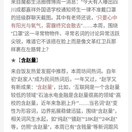
来自魔都生活圈微博周一消息：“今天有人曝出四
川成都嘉祥外国语学校通知师生一律不准戴口罩
的班级群聊天截图。其中有老师还说，‘
只要心中
有阳光与氧气，雾霾终究会散去
”……本周，围绕
“口罩”这一寻常物物件、寻常名词的讨论异常活跃
尖锐，难道它不该捂在脸上而是像文革红卫兵那
样裹在左胳臂上？
★【
含赵量
】
来自饭友热爱发掘中推荐，本周坊间热词。自年
初“赵家人”成为民间热词后，一年又过，“赵学又
有新成果：‘
含赵量
’，比如，‘互联网是一个含赵量
较低的领域’‘石油水电金融是含赵量很高的领域’‘高
校的含赵量，近年来急剧上升’”……当名词“赵”变
性为形容词，边界拓展稳健迅猛，围绕“含赵量”，
相关词风生水起，如“纯赵”“镀赵”“18K赵”“24K赵”
等，仿照“含赵量”，本周已有“含贱量”等新词跟风