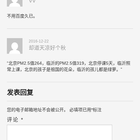
VV
不用百度久已。
2016-12-22
却道天凉好个秋
“北京PM2.5值264，临沂的PM2.5值319，北京停课5天，临沂照
常上课，北京的孩子是祖国的花朵，临沂的孩儿都是绿萝。”
发表回复
您的电子邮箱地址不会被公开。
必填项已用
*
标注
评论
*