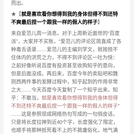
而出。
★【
就是喜欢看你想得到我的身体但得不到还特
不爽最后捏一个跟我一样的假人的样子
】
来自爱范儿周一消息。对于上周新近面世的“百度
派”，大家并不买账，“爱范儿的评论区简直成了各
种毒舌语录……爱范儿的主编刘学文，就按捺不
住体内的洪荒之力，不得不到评论区一吐为快：
之前好像听说百度有投资甚至收购知乎的意向，
但是后面没成。再后来，百度今年的卖贴吧和魏
则西两件事的发酵过程中，知乎起到的作用非常
之大……今天百度今天复制了一个知乎出来。知
乎：不敢当，
就是喜欢看你想得到我的身体但得
不到还特不爽最后捏一个跟我一样的假人的样子
”
……这是参照现成网络热句写成的一句俏皮话，
只是将长度拉抻到近40个字，长度强化了限定，
也顺手将那种抵死看不上的不屑庸俗化，地气满