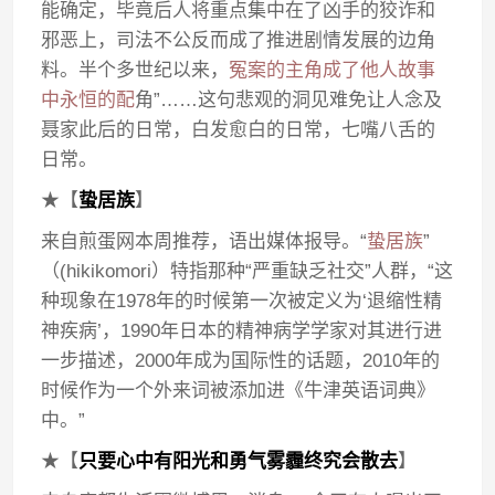
能确定，毕竟后人将重点集中在了凶手的狡诈和
邪恶上，司法不公反而成了推进剧情发展的边角
料。半个多世纪以来，
冤案的主角成了他人故事
中永恒的配
角”……这句悲观的洞见难免让人念及
聂家此后的日常，白发愈白的日常，七嘴八舌的
日常。
★【
蛰居族
】
来自煎蛋网本周推荐，语出媒体报导。“
蛰居族
”
（(hikikomori）特指那种“严重缺乏社交”人群，“这
种现象在1978年的时候第一次被定义为‘退缩性精
神疾病’，1990年日本的精神病学学家对其进行进
一步描述，2000年成为国际性的话题，2010年的
时候作为一个外来词被添加进《牛津英语词典》
中。”
★【
只要心中有阳光和勇气雾霾终究会散去
】