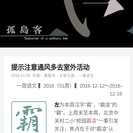
提示注意通风多去室外活动
2016-12-18
, 作者：
黄集伟
,
文章分类：
一课语文
一周语文 ▍2016（51周）▍2016-12-12～2016-
12-18
左
为本周汉字“霸”，“霸凌”的
“霸”。上周末至本周，北京中
关村二小“校园
霸凌
”一事引发
关注，焦点在于对“霸凌”认