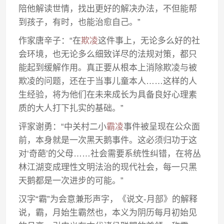
陪他解读世情，找出更好的解决办法，不但能帮
到孩子，有时，也能治愈自己。”
作家唐辛子：“在
欺凌
这件事上，无论多么好的社
会环境，也无论多么细致详尽的法规对策，都只
能起到缓解作用。真正要从根本上消除欺凌与被
欺凌的问题，还在于当事儿童本人……这样的人
生经验，将为他们在未来成长为具备良好心理素
质的大人打下扎实的基础。”
评家谢勇：“中关村二小
霸凌
事件被呈现在公众面
前，本身就是一次黑天鹅事件。这必须归功于这
对‘奇葩’的父母……社会需要系统性纠错，在将丛
林江湖变成理性文明法治的现代社会，每一只黑
天鹅都是一次进步的可能。”
汉字“霸”为会意兼形声字，《说文-月部》的解释
说，霸，月始生霸然也，本义为阴历每月初始见