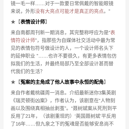
镜一毛一样……对于一款要日常佩戴的智能眼镜
来说，外形
没有大亮点可能才是真正的亮点
。”
★【
表情设计师
】
来自南都周刊新一期消息，其完整称呼应为是“
表
情符设计师
”，指那些为自媒体社交活动中最为常
见的表情包符号做设计的人，一个设计师名头下
的延伸职业 ”……也许不要很久，有更多表情包仿
拟我们的生活，并最终局部乃至全部设计甚而替
代我们的生活？
★【
冤案的主角成了他人故事中永恒的配角
】
来自作者戴桃疆周一消息。介绍最新迷你3集英剧
《瑞灵顿街凶案》，作者认为，该剧意在“人物刻
画以及围绕真相抽丝剥茧”。“聂树斌案从死刑到平
反用了21年，（该剧重现的）‘英国聂树斌’平反用
了16年……但九泉之下的冤魂是否能够安息尚不