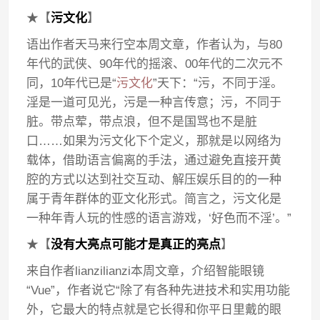
★【
污文化
】
语出作者天马来行空本周文章，作者认为，与80
年代的武侠、90年代的摇滚、00年代的二次元不
同，10年代已是“
污文化
”天下：“污，不同于淫。
淫是一道可见光，污是一种言传意；污，不同于
脏。带点荤，带点浪，但不是国骂也不是脏
口……如果为污文化下个定义，那就是以网络为
载体，借助语言偏离的手法，通过避免直接开黄
腔的方式以达到社交互动、解压娱乐目的的一种
属于青年群体的亚文化形式。简言之，污文化是
一种年青人玩的性感的语言游戏，‘好色而不淫’。”
★【
没有大亮点可能才是真正的亮点
】
来自作者lianzilianzi本周文章，介绍智能眼镜
“Vue”，作者说它“除了有各种先进技术和实用功能
外，它最大的特点就是它长得和你平日里戴的眼