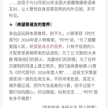
……这段子与12月前10天全国大部霾情爆表语境
互衬，让人警觉自身苦撑苦熬的内外交困，天可
怜见。
★【
绝望是谣言的营养
】
来自品玩网本周推荐，前不久，川普荣获《时代
周刊》2016年度人物殊荣，“时代”说，“为了提醒
美国人民，
绝望是谣言的营养
，只有守信用的人
才配享受真相带来的话语权；为了让‘沉默的大多
数’释放他们的怒火、流露他们的恐惧；为了在昨
日建制的残渣上建立明天，我们选择唐纳德-川普
为《时代周刊》2016年度人物”……这段文字算是
颁奖词一类的应用文本，不同寻常处是，其定义
阈外圈辽阔，而作为当选者的川普，则不过是个
摁钉似的圆心，印记微弱，似有还无……“时代”是
有多不情愿？
（版权所有 未经允许 禁止转载）