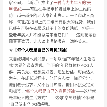
家公司，（新近）推出了
一种专为老年人的‘美
甲’贴纸
——可贴在手指甲和脚趾甲上的二维码，
防止越来越多的老人意外走失……一个市政人员
称：‘可贴在指甲上的二维码有很大的优势，我们
已经有可贴在衣服或鞋子上的身份贴纸，但是一
些老年病人并不能总是带着它们’”……这则花絮新
闻寥寥数语，让人读出满格暖意，满格美意。
★【
每个人都是自己的意见领袖
】
来自虎嗅网本周消息，一项以“当下年轻人生活方
式”为题的调查发现，当下的“年轻群体以ACG人
群、美食党、健身爱好者、追星粉丝、时尚达人
为主。在成长过程中，他们有态度，懂得分辨，
他们敢于追求，又不盲目热爱。他们不接受定义
和标签，‘
每个人都是自己的意见领袖
’——这些就
是年轻人的生活方式”……这句“意见领袖”不就是
“自己做主”？太缭绕哦。