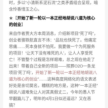
时，多以“小清新系泥石流”之类矛盾组合呈现，暗
含怜香惜玉之心。
★【
开始了新一轮以一本正经地胡说八道为核心
的创业
】
来自作者贾大方本周消息，介绍新项目“死了吗”，
创业者骆轶航直言不讳：“品玩也快死了。他痛定
思痛……死本身就不怕死。我要做一个为死服务
的项目！‘让天下没有难死的人’，让人人享受死
亡！不管整个过程是怎样艰难，总之现在他走了
出来！带着自己全新的项目——殡葬O2O一条龙
项目‘死了吗’，
开始了新一轮以一本正经地胡说八
道为核心的创业
”……这种高度网络化的语文表述
好处是亲切莫名，糟糕的地方是，这种“一本正经”
胡说八道难免让人对其真假丈二，今年的愚人节
早翻篇儿了，明年的4月1日似还遥远？又在恶
搞？