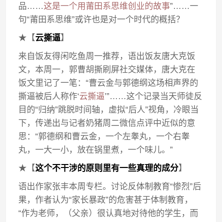
品……
这是一个用莆田系思维创业的故事
”……一
句“莆田系思维”或许也是对一个时代的概括？
★【
云撕逼
】
来自饭友得闲吃鱼周一推荐，语出饭友唐大克饭
文，本周一，郭曹胡撕刷屏社交媒体，唐大克在
饭文里记了一笔：“曹云金与郭德纲这场相声界的
撕逼被后人称作‘
云撕逼
’”……这个记录当天师徒反
目的“归纳”跳脱时间轴，虚拟“后人”视角，冷眼当
下，传递出与记者奶猪周二微信点评中近似的意
思：“郭德纲和曹云金，一个左睾丸，一个右睾
丸，一大一小，放在锅里煮，一个味儿。”
★【
这个不干涉的原则里有一些真理的成分
】
语出作家张丰本周专栏。讨论反体制教育“惨烈”后
果，作者认为“家长暴政”的危害甚于体制教育，
“作为老师，（父亲）很认真地对待他的学生，而