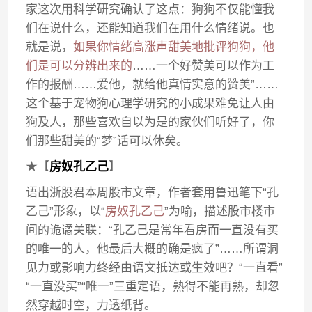
家这次用科学研究确认了这点：狗狗不仅能懂我
们在说什么，还能知道我们在用什么情绪说。也
就是说，
如果你情绪高涨声甜美地批评狗狗，他
们是可以分辨出来的
……一个好赞美可以作为工
作的报酬……爱他，就给他真情实意的赞美”……
这个基于宠物狗心理学研究的小成果难免让人由
狗及人，那些喜欢自以为是的家伙们听好了，你
们那些甜美的“梦”话可以休矣。
★【
房奴孔乙己
】
语出浙股君本周股市文章，作者套用鲁迅笔下“孔
乙己”形象，以“
房奴孔乙己
”为喻，描述股市楼市
间的诡谲关联：“孔乙己是常年看房而一直没有买
的唯一的人，他最后大概的确是疯了”……所谓洞
见力或影响力终经由语文抵达或生效吧？“一直看”
“一直没买”“唯一”三重定语，熟得不能再熟，却忽
然穿越时空，力透纸背。