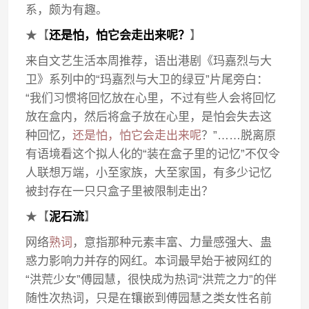
系，颇为有趣。
★【
还是怕，怕它会走出来呢？
】
来自文艺生活本周推荐，语出港剧《玛嘉烈与大
卫》系列中的“玛嘉烈与大卫的绿豆”片尾旁白：
“我们习惯将回忆放在心里，不过有些人会将回忆
放在盒内，然后将盒子放在心里，是怕会失去这
种回忆，
还是怕，怕它会走出来呢
？”……脱离原
有语境看这个拟人化的“装在盒子里的记忆”不仅令
人联想万端，小至家族，大至家国，有多少记忆
被封存在一只只盒子里被限制走出？
★【
泥石流
】
网络
熟词
，意指那种元素丰富、力量感强大、蛊
惑力影响力并存的网红。本词最早始于被网红的
“洪荒少女”傅园慧，很快成为热词“洪荒之力”的伴
随性次热词，只是在镶嵌到傅园慧之类女性名前