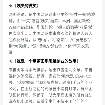
★【
姨夫的微笑
】
网络熟词，是中国网友对索尼主舵“平井一夫”的戏
称，由“一夫”谐音“姨夫”而来。本周，索尼新款
Walkman上线，引发讨论，“姨夫的微笑”老梗”被
再次
翻出
……中国网友素来喜欢给外籍达人名人
起汉化绰号，从“卷福”，到“洛霸”，从“贾老板”，
到“大表姐”，“汉”得像左邻右舍，“化”得天衣无
缝。
★【
这是一个用莆田系思维创业的故事
】
来自虎嗅网本周推荐，语出作者指北文章。来自
媒体的消息说，新近一家名为“宅代洗”的APP上
线，“这家覆盖了1500所高校，融资1千万的创业
公司，在上线之初的时候苦于没有订单，竟然团
队集体行动，剪断了一所大学宿舍楼的所有自助
洗衣机电源线，逼着学生们不得不用他们的产