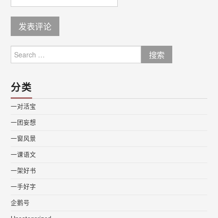
Search
for:
分类
一对活宝
一团妄想
一窗风景
一课语文
一架好书
一手好字
企鹅号