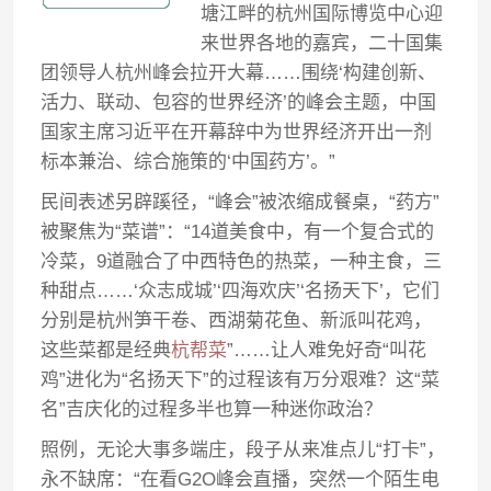
塘江畔的杭州国际博览中心迎
来世界各地的嘉宾，二十国集
团领导人杭州峰会拉开大幕……围绕‘构建创新、
活力、联动、包容的世界经济’的峰会主题，中国
国家主席习近平在开幕辞中为世界经济开出一剂
标本兼治、综合施策的‘中国药方’。”
民间表述另辟蹊径，“峰会”被浓缩成餐桌，“药方”
被聚焦为“菜谱”：“14道美食中，有一个复合式的
冷菜，9道融合了中西特色的热菜，一种主食，三
种甜点……‘众志成城’‘四海欢庆’‘名扬天下’，它们
分别是杭州笋干卷、西湖菊花鱼、新派叫花鸡，
这些菜都是经典
杭帮菜
”……让人难免好奇“叫花
鸡”进化为“名扬天下”的过程该有万分艰难？这“菜
名”吉庆化的过程多半也算一种迷你政治？
照例，无论大事多端庄，段子从来准点儿“打卡”，
永不缺席：“在看G2O峰会直播，突然一个陌生电