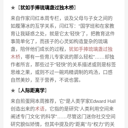
★【
犹如手捧琉璃盏过独木桥
】
来自作家闫红本周专栏，谈及父母与子女之间的
如履薄冰的互学关系，闫红写：“国学班和在家教
育让我疑惑之处，就是它太‘轻快’了，把教育这件
事简单化了，而孩子的心灵如构造复杂的琉璃
盏，陪伴他们成长的过程，
犹如手捧琉璃盏过独
木桥
，哪有一些育儿专家说的那么轻松”……却独
作者所言，那些过于“轻快”的关系描述或则是标签
思维之果，或则不过一碗鸡精调制的鸡汤，口感
自然美妙，至于营养，不说也罢。
★【
人际距离学
】
来自煎蛋网本周推荐，它“是人类学家Edward Hall
创造出来的
术语
，它指的是研究‘人类利用空间来
阐述专门文化’的科学”……尽管这门迷你社交空间
研究貌似矫情，但其中提及的“距离”与“权力”的关