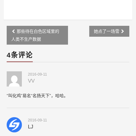
Post
那些待在白色区域里的
她点了一场雪
navigation
人类不生产数据
4条评论
2016-09-11
VV
“叫化鸡”易名“名扬天下”，哈哈。
2016-09-11
LJ