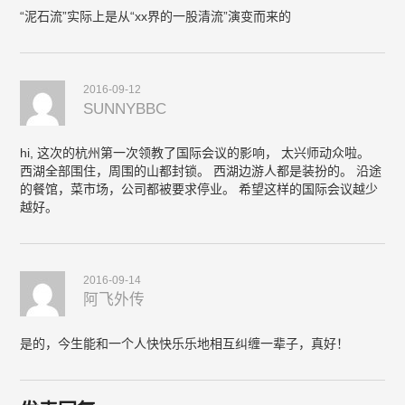
“泥石流”实际上是从“xx界的一股清流”演变而来的
2016-09-12
SUNNYBBC
hi, 这次的杭州第一次领教了国际会议的影响， 太兴师动众啦。
西湖全部围住，周围的山都封锁。 西湖边游人都是装扮的。 沿途
的餐馆，菜市场，公司都被要求停业。 希望这样的国际会议越少
越好。
2016-09-14
阿飞外传
是的，今生能和一个人快快乐乐地相互纠缠一辈子，真好！