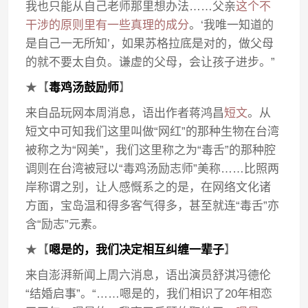
我也只能从自己老师那里想办法……父亲
这个不
干涉的原则里有一些真理的成分
。‘我唯一知道的
是自己一无所知’，如果苏格拉底是对的，做父母
的就不要太自负。谦虚的父母，会让孩子进步。”
★【
毒鸡汤鼓励师
】
来自品玩网本周消息，语出作者蒋鸿昌
短文
。从
短文中可知我们这里叫做“网红”的那种生物在台湾
被称之为“网美”，我们这里称之为“毒舌”的那种腔
调则在台湾被冠以“毒鸡汤励志师”美称……比照两
岸称谓之别，让人感慨系之的是，在网络文化诸
方面，宝岛温和得多客气得多，甚至就连“毒舌”亦
含“励志”元素。
★【
嗯是的，我们决定相互纠缠一辈子
】
来自澎湃新闻上周六消息，语出演员舒淇冯德伦
“结婚启事”。“……嗯是的，我们相识了20年相恋