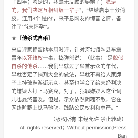
了四年；嗯是的，我毫无反顾的娶她了；
嗯是
的，我们决定互相纠缠一辈子
”，“结婚启事十分俏
皮，连用8个‘是的’，来平息网友的惊喜之情，备
注了‘尚未怀孕’”。
★【
他杀式自杀
】
来自评家捣蛋熊本周时评，针对河北馆陶县车震
青年
以死维权
一事，捣弹熊说：（此事）“是
貌似
自杀的他杀
……我们早就过了枭首示众的年代，
早就否定了捕判大会的做法，早就不再给人家脖
子上挂破鞋游街示众，甚至也学会了给未经判决
的嫌疑人打上马赛克，对了，犯罪嫌疑人这个词
儿也最终普及。但是，示众依然阴魂不散，它在
网络旷野上纵马驰骋，践踏公民权利和尊严。”
（版权所有 未经允许 禁止转载）
All rights reserved；Without permission;Press
Ban