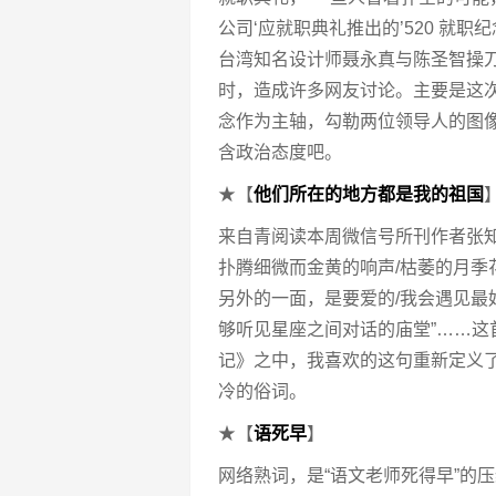
公司‘应就职典礼推出的’520 就职
台湾知名设计师聂永真与陈圣智操
时，造成许多网友讨论。主要是这
念作为主轴，勾勒两位领导人的图像
含政治态度吧。
★【
他们所在的地方都是我的祖国
来自青阅读本周微信号所刊作者张
扑腾细微而金黄的响声/枯萎的月季花
另外的一面，是要爱的/我会遇见最好
够听见星座之间对话的庙堂”……
记》之中，我喜欢的这句重新定义了
冷的俗词。
★【
语死早
】
网络熟词，是“语文老师死得早”的