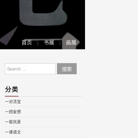
首页
书展
画展
Search
for:
分类
一对活宝
一团妄想
一窗风景
一课语文