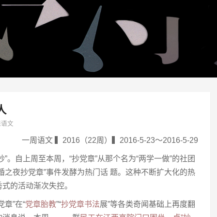
人
课语文
一周语文 ▍2016（22周）▍2016-5-23～2016-5-29
抄”。自上周至本周，“抄党章”从那个名为“两学一做”的社团
婚之夜抄党章”事件发酵为热门话 题。这种不断扩大化的热
秀式的活动渐次失控。
章”在“
党章胎教
”“
抄党章书法
展”等各类奇闻基础上再度翻