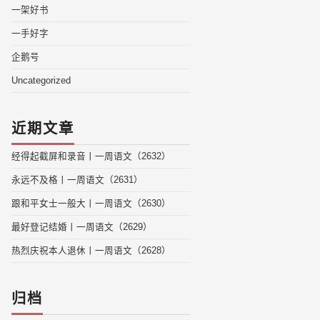
一架好书
一手好字
企鹅号
Uncategorized
近期文章
经得起截屏和录音丨一周语文（2632）
永远不及格丨一周语文（2631）
跟和平女士一般大丨一周语文（2630）
最好登记结婚丨一周语文（2629）
热烈庆祝本人退休丨一周语文（2628）
归档