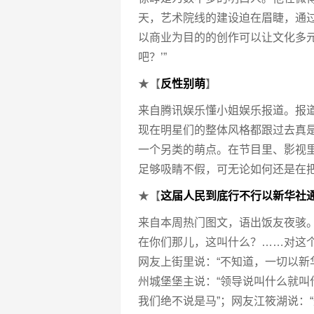
天，艺术院线的建设迫在眉睫，通
以商业为目的的创作可以让文化多
吧？’”
★【
反性别萌
】
来自腾讯娱乐懂小姐娱乐报道。报道
现在明星们的整体风格都跟过去真是
一个另类的萌点。在节目里、影视
足够吸睛不假，可无论如何还是在
★【
这届人民到底行不行以新华社
来自本周热门图文，语出饭友夜骇。
在你们那儿，这叫什么？……对这
网友上街里说：“不知道，一切以新
州城堡堡主说：“领导说叫什么就叫
我们绝不说是马”；网友江筱湖说：