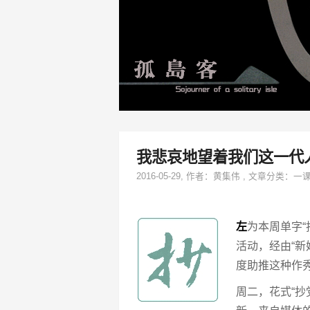
我悲哀地望着我们这一代
2016-05-29
, 作者：
黄集伟
,
文章分类：
一
左
为本周单字“
活动，经由“新
度助推这种作
周二，花式“抄党