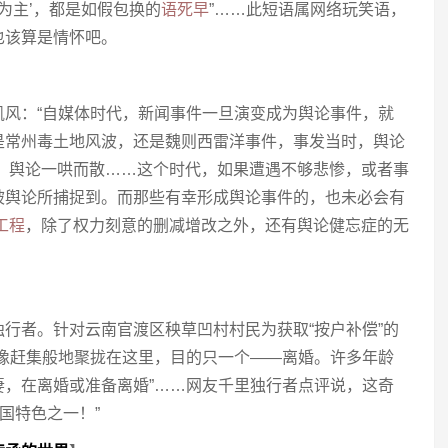
……为主’，都是如假包换的
语死早
”……此短语属网络玩笑语，
也该算是情怀吧。
凯风：“自媒体时代，新闻事件一旦演变成为舆论事件，就
是常州毒土地风波，还是魏则西雷洋事件，事发当时，舆论
现，舆论一哄而散……这个时代，如果遭遇不够悲惨，或者事
被舆论所捕捉到。而那些有幸形成舆论事件的，也未必会有
工程
，除了权力刻意的删减增改之外，还有舆论健忘症的无
行者。针对云南官渡区秧草凹村村民为获取“按户补偿”的
“像赶集般地聚拢在这里，目的只一个——离婚。许多年龄
妻，在离婚或准备离婚”……网友千里独行者点评说，这奇
中国特色之一！”