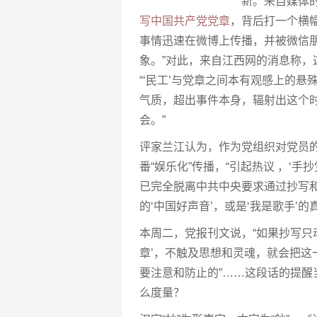
新。来自媒体
写中国共产党党章
，背后打一个横
事情迅速在微博上传播，并被微信
象。”对此，来自江西网的消息称，
“‘民工’与党章之间本有观感上的
气质，超出事件本身，辐射出这个时
会。”
评家兰江认为，作为党组织对党员的
番“娱乐化”传播，“引起热议 ，‘
已完全脱离中共中央要求通过抄写
的‘中国好声音’，或是‘我是歌手’
本周二，党报刊文说，“如果抄写只动笔
章’，不触及思想和灵魂，就会把这
要注意和防止的”……这段话的提醒当
么度量？