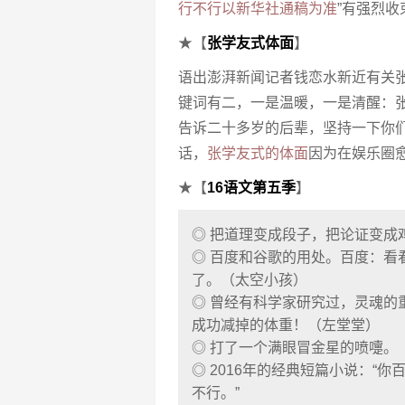
行不行以新华社通稿为准
”有强烈
★【
张学友式体面
】
语出澎湃新闻记者钱恋水新近有关张
键词有二，一是温暖，一是清醒：张
告诉二十多岁的后辈，坚持一下你
话，
张学友式的体面
因为在娱乐圈
★【
16语文第五季
】
◎ 把道理变成段子，把论证变成
◎ 百度和谷歌的用处。百度：看
了。（太空小孩）
◎ 曾经有科学家研究过，灵魂的
成功减掉的体重！（左堂堂）
◎ 打了一个满眼冒金星的喷嚏。
◎ 2016年的经典短篇小说：“你
不行。”