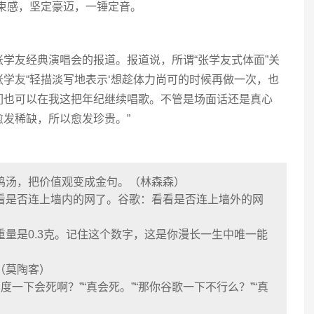
收束感，坚定豪迈，一锤定音。
学友经典演唱会的报道。报道说，所谓“张学友式体面”关
学友“轻描淡写地表示‘想趁体力尚可的时候再做一次，也
们也可以在我这把年纪继续唱歌。不管是场面话还是真心
愈发稀缺，所以愈发珍贵。”
鸡汤，把价值观变成金句。（林森森）
看是否连上墙内的网了。谷歌：看看是否连上墙外的网
重量是0.3克。记住这个数字，这是你漫长一生中唯一能
（莫陶客）
百度一下会死啊？”“真会死。”“那你谷歌一下不行么？”“真