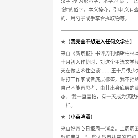
汉字“抄”为形声字，本字为“鈔”，
“鈔”的俗字，本义掠夺，引申 义
的、用勺子或手掌合拢取物等。
———————————————
★【
我完全不想进入任何文学
史】
来自《新京报》书评周刊编辑柏林本
十月初入作协时，对这个主流文学
天在做艺术性空谈’……王十月很少
贴打工作家或者底层标签，我不拒绝
自己不能再思考，由其出身底层的
态。‘我一直害怕，有一天成为沉默的
一样。
★【
小英啤酒
】
来自好奇心日报周一消息。上周周
就职典礼，“一些人冒着扑空的可