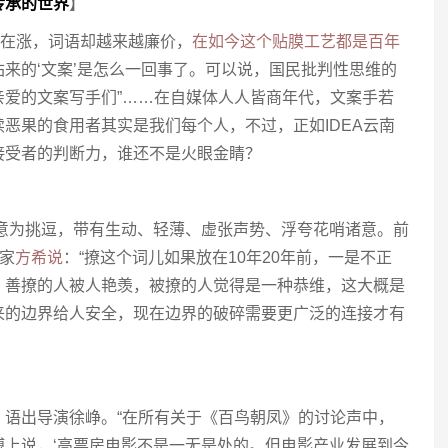
传承的世界
】
物价在涨，词语却越来越廉价，
在如今这个贴膜工艺都是百年
来的‘文案’是怎么一回事了。可以说，国民批判性思维的
亲爱的文案写手们”……在自媒体人人皆商年代，文案手若
恶果的食用者其实是我们每个人，不过，正如IDEA云南
接受者的判断力，谁还不是火眼金睛？
撩”意为挑逗，带有生动、轻薄、虚张声势、浮夸花哨诸意。前
作家
方希说
：“撩这个词儿如果放在10年20年前，一是不正
，善撩的人被人艳羡，被撩的人觉得是一种恭维，这大概是
来的边界给人安全，现在边界的破碎需要更广泛的连接才有
，语出导演徐峥。“在所有关于《百鸟朝凤》的讨论声中，
博上说，‘高票房电影不是一无是处的。但电影产业发展到今