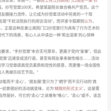
的消息说，本周一，一群
民工在江西高院门口围坐一桌”抄
幅，抄写党章100天，希望某副院长做合格共产党员。这个
朋友圈接力流传，让它成为抄党章活动中另类的一个现
这是“干扰法院执行的闹访活动”，而评家令狐卿则
认为
，
悬殊，正是这种反差让高院门口抄党章行为具有了行为艺术的
代下的场景，有心人从中读出一种‘笑出泪来’的心领神
要求，“手抄党章”本亦无可厚非，更属于党内“家事”，但此
手抄党章’迅速变成流行语，甚至有网友拿来做性暗示……活动
和学习党章提高党员素质和党性的原意，而更像一场全国性
的真人秀娱乐综艺节目。”
而不‘走心’，‘朋友圈’里只为了‘晒字’而不见行动的‘真
一初衷很好的活动搞变味，沦为‘
精致的形式主义
’，这是需
然是好，可它的“走心”之说难免“唯心”，“走心”或不，该怎