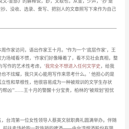
《说文-金部》的解释说，鈔，叉取也，从金，少声，“抄”是
有查抄、没收、选录、誊写、把别人的文章照写下来作为自己
——————————————————————————
周作家访问，语出作家王十月。“作为一个‘底层作家’，王
权力场域看不惯，‘作家们好像睡着了，看不见社会真相，整
为写作的艺术性考虑，‘
我完全不想进入任何文学史
，给我
也不炫耀，我只关心能用写作来思考什么。’ 他担心的是
孤立性和草根性，他很容易成为一种被规训的文学生存状
帮凶’”……王十月的警醒十分宝贵，柏林的“被规划”担忧
五，台湾第一位女性领导人蔡英文就职典礼圆满举办。伴随
能，前往卖场抢购一款热销的啤酒——由台湾烟酒股份有限