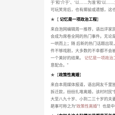
于’和‘介于’、‘以……为准’和‘以
可玩笑背后，也有揶揄或遗憾，这
★【
记忆是一项政治工程
】
来自泡网编辑周一推荐，语出评家
会成为席卷全网的热门事件。无论
一哄而上；随 后新的热门话题出
件不够戏剧，大多数的不幸都不会
一个美好的结果。
记忆是一项政治
意配合。”
★【
政策性离婚
】
来自本周媒体报道，语出网友千里独
拆迁款，纷纷扎堆离婚，该村村民
大至八九十岁、小到二三十岁的夫
葩事可称之为“
政策性离婚
”！也是