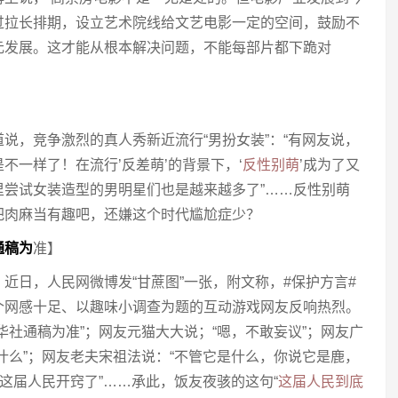
过拉长排期，设立艺术院线给文艺电影一定的空间，鼓励不
元发展。这才能从根本解决问题，不能每部片都下跪对
说，竞争激烈的真人秀新近流行“男扮女装”：“有网友说，
不一样了！在流行’反差萌’的背景下，‘
反性别萌
’成为了又
里尝试女装造型的男明星们也是越来越多了”……反性别萌
把肉麻当有趣吧，还嫌这个时代尴尬症少？
通稿为
准】
近日，人民网微博发“甘蔗图”一张，附文称，#保护方言#
个网感十足、以趣味小调查为题的互动游戏网友反响热烈。
华社通稿为准”；网友元猫大大说；“嗯，不敢妄议”；网友广
什么”；网友老夫宋祖法说：“不管它是什么，你说它是鹿，
“这届人民开窍了”……承此，饭友夜骇的这句“
这届人民到底