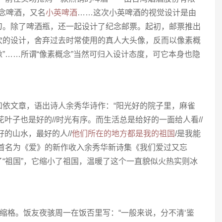
纪念啤酒，又名
小英啤酒
……这次小英啤酒的视觉设计是由
刀。除了啤酒瓶，还一起设计了纪念邮票。起初，邮票推出
次的设计，舍弃过去时常使用的真人大头像，反而以像素概
”……所谓“像素概念”当然可归入设计态度，可它本身也隐
】
知依文章，语出诗人余秀华诗作：“阳光好的院子里，麻雀
叶子也是好的//时光有序。而生活总是给好的一面给人看//
的山水，最好的人//
他们所在的地方都是我的祖国
/是我能
这首名为《爱》的新作收入余秀华新诗集《我们爱过又忘
“祖国”，它缩小了祖国，温暖了这个一直貌似火热实则冰
压缩格。饭友夜骇周一在饭否里写：“一般来说，分不清‘鉴