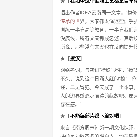
★【
在如今这个贴膜工艺都是百年
语出作者IDEA云南周一文章。“
传承的世
界，大家都太懂这些信手拈
训练一半靠高等教育，一半靠我们
没底线，所有文案都成忽悠，其后续
所说，那些浮夸文案也在反向提升
★【
撩汉
】
网络熟词，与熟词“撩妹”孪生，“
不久，说到这个日渐大红的“撩”，
经，二是冒犯。今天成了一个本事
人的边界感逐步崩溃的缘故吧。原
存在感。”
★【
不能每部片都下跪对吧
】
来自《南方周末》新一期文化快评
徐峥是为数不多的明白人。他在微