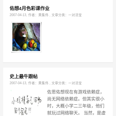
佑想4月色彩课作业
2007-04-13
, 作者：
黄集伟
,
文章分类：
一对活宝
史上最牛跟帖
2007-04-13
, 作者：
黄集伟
,
文章分类：
一对活宝
佐思佑想现在有游戏依赖症，
尚无网络依赖症。但其实很小
时，大概小学二三年级，他们
就玩过网络聊天。 当然，是虚