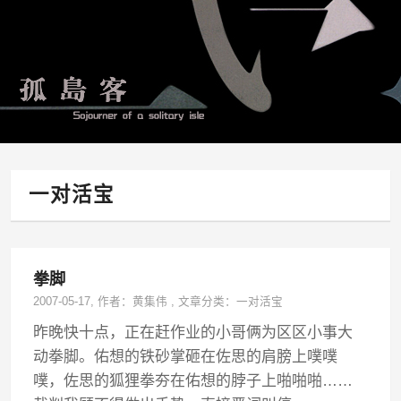
一对活宝
拳脚
2007-05-17
, 作者：
黄集伟
,
文章分类：
一对活宝
昨晚快十点，正在赶作业的小哥俩为区区小事大
动拳脚。佑想的铁砂掌砸在佐思的肩膀上噗噗
噗，佐思的狐狸拳夯在佑想的脖子上啪啪啪……