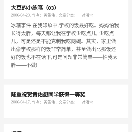
大豆的小练笔（03）
2006-04-20
, 作者：
黄集伟
,
文章分类：
一对活宝
冰箱事件 在我印象中,学校的饭最好吃。妈妈怕我
长得太胖，每天都让我在学校少吃点儿, 少吃点
儿，可是还是不能克制我吃两碗。其实，家里做
出像学校那样的饭非常简单，甚至做出比那饭还
好的饭也不在话下,可是问题非常简单——怕我太
胖——不做!
隆重祝贺黄佑想同学获得一等奖
2006-04-17
, 作者：
黄集伟
,
文章分类：
一对活宝