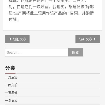
释说：这就是白送它们一个安乐窝。二豆笑：
对，白送它们一块坟墓。我也笑，想建议该“蟑螂
屋”生产商将此二语用作该产品的广告词，并酌情
付酬。
Post
较旧文章
较新文章
navigation
Search
for:
分类
一对活宝
一团妄想
一窗风景
一课语文