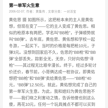
第一单军火生意
2006-02-07
, 作者：
黄集伟
,
文章分类：
一对活宝
黄佐思 摄 如图所示，这把枪本来的主人是黄佑
想，但现在变了——它的主人变成了黄佐思。相
似的枪原本有两把，学名叫“BB枪”，子弹顺势就
叫“BB弹”。去年底，黄佐思、黄佑想和学校一起
冬游，一起买下。当时的价格是每把枪10元，子
弹3元。没想到回家后不久，佐思的“BB枪”和“BB
弹”全部丢失，踪影全无，无奈，只好向佑想“寻
枪”——其过程无比艰辛漫长。终于，经过多轮讨
价还价，春节前，小哥俩达成一桩协议，即黄佑
想把“BB枪”和“BB弹”卖给黄佐思——“BB枪”40
元，“BB弹”12.50元。就此，黄佑想完成了自己的
第一单军火生意。为此，我和媳妇为黄佐思抱不
平——我们晓之利害动之情，告诉他傻也别这么
傻，再花10元，任何一个玩具摊点不都可以买到