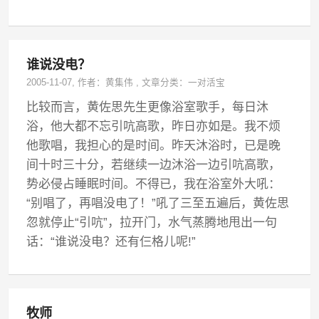
谁说没电？
2005-11-07
, 作者：
黄集伟
,
文章分类：
一对活宝
比较而言，黄佐思先生更像浴室歌手，每日沐
浴，他大都不忘引吭高歌，昨日亦如是。我不烦
他歌唱，我担心的是时间。昨天沐浴时，已是晚
间十时三十分，若继续一边沐浴一边引吭高歌，
势必侵占睡眠时间。不得已，我在浴室外大吼：
“别唱了，再唱没电了！”吼了三至五遍后，黄佐思
忽就停止“引吭”，拉开门，水气蒸腾地甩出一句
话：“谁说没电？还有仨格儿呢!”
牧师