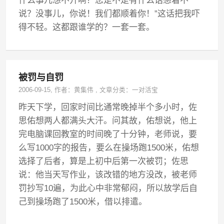
什么事儿想不开啊？您是不是有什么话憋着不
说？没事儿，你说！我们都顺着你！”这话把我吓
得不轻。这都跟谁学的？一套一套。
被罚与自罚
2006-09-15
, 作者：
黄集伟
,
文章分类：
一对活宝
昨天下学，回家时间比通常晚掉半个多小时，佐
思佑想两人都满头大汗。问其故，佑想说，他上
完电脑课回教室的时间晚了十分钟，老师说，要
么写1000字的报告，要么在操场跑1500米，佑想
选择了后者，算是上初中后第一次被罚；佐思
说：他当天写作业，该改错的地方没改，被老师
罚抄写10遍，为此心中非常郁闷，所以放学后自
己到操场跑了1500米，借以排遣。