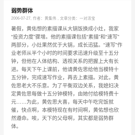
弱势群体
2006-07-27
, 作者：
黄集伟
,
文章分类：
一对活宝
暑假，黄佑想的素描课从大锅饭换成小灶，我家
“投资力度”骤增。他的素描课包括“素描”和“速写”
两部分，小灶果然优于大锅，成长迅猛。“速写”作
业老师从半个小时的时间要求迅速升级至十五分
钟，但他在人体结构、透视关系的把握上大有长
进。每天下午上课前，他请黄佐思给他当模特十
五分钟，完成速写作业，再去上素描。对此，黄
佐思老大不乐意。为了平衡双边关系，我媳妇决
定黄佐思每做十五分钟模特，由她付给模特费十
元……为此，黄佐思大喜，每天中午吃完饭就
催，快点啊，本模特现在有时间啊，黄佑想也欣
然遵命。唉，天下的父母啊，其实都是弱势群
体。