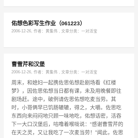
佑想色彩写生作业（061223）
2006-12-26
, 作者：
黄集伟
,
文章分类：
一对活宝
曹雪芹和汉堡
2006-12-26
, 作者：
黄集伟
,
文章分类：
一对活宝
周末，和媳妇一起携佐思佑想赴剧场看《红楼
梦》，因佐思佑想当日都有课，未及用晚餐即往
剧场赶。途中，破例请佐思佑想吃麦当劳。其
时，小哥俩早已饥肠辘辘，得之，大嚼。佐思吃
东西向来闷闷地只顾一味地吃，佑想话密，活吞
下一大口汉堡后，咕噜着喉咙说：“感谢曹雪芹的
在天之灵，又让我吃了一次麦当劳！”闻此，佐思