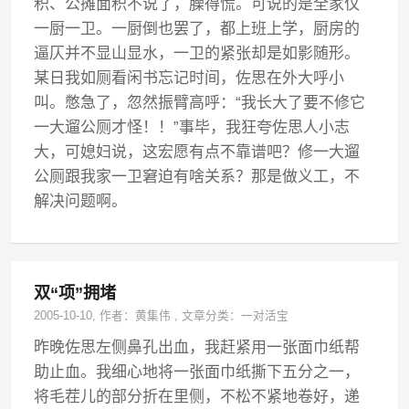
积、公摊面积不说了，臊得慌。可说的是全家仅
一厨一卫。一厨倒也罢了，都上班上学，厨房的
逼仄并不显山显水，一卫的紧张却是如影随形。
某日我如厕看闲书忘记时间，佐思在外大呼小
叫。憋急了，忽然振臂高呼：“我长大了要不修它
一大遛公厕才怪！！”事毕，我狂夸佐思人小志
大，可媳妇说，这宏愿有点不靠谱吧？修一大遛
公厕跟我家一卫窘迫有啥关系？那是做义工，不
解决问题啊。
双“项”拥堵
2005-10-10
, 作者：
黄集伟
,
文章分类：
一对活宝
昨晚佐思左侧鼻孔出血，我赶紧用一张面巾纸帮
助止血。我细心地将一张面巾纸撕下五分之一，
将毛茬儿的部分折在里侧，不松不紧地卷好，递