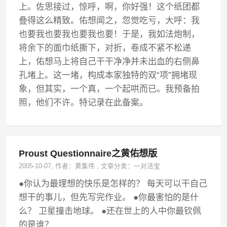
上。佐思接过，惊呼，啊，你好强！这个纸团都
叠得这么精致。佑想闻之，忽觉吃亏，大呼：我
也要我也要我也要我也要！于是，我如法炮制，
将余下的面巾纸撕下，对折，卷成不紧不松递
上，佑想马上将自己干干净净并未出血的右侧鼻
孔堵上。这一堵，构成本家独特的双“项”拥堵现
象，但其实，一个真，一个起哄而已。我预备拍
照，他们不许。特记录在此备案。
Proust Questionnaire之黄佑想版
2005-10-07
, 作者：
黄集伟
,
文章分类：
一对活宝
●你认为最理想的快乐是怎样的？ 每天可以干自己
想干的事儿，但先写完作业。 ●你最害怕的是什
么？ 卫星撞击地球。 ●还在世上的人中你最钦佩
的是谁？