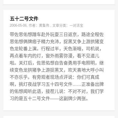
五十二号文件
2006-05-06
, 作者：
黄集伟
,
文章分类：
一对活宝
带佐思佑想蹭车赴外玩耍三日返京，路途全程佐
思佑想俩牌痞子精力充沛，捉黑叉争上游拱猪变
色龙轮番上演。行程过半，天色渐暗，司机说，
再点着车内的灯，窗外雨雾弥漫，看不见道儿
啦。关灯后，佐思佑想自告奋勇用手电照明，继
续变色龙拱猪争上游捉黑叉，欢天喜地大呼小叫
不亦乐乎。有旁观者现场点评说：你们可真成
啊，挑灯夜战学习五十四号文件……正准备出牌
的佑想闻听此语，接茬儿说：不对不对，我们学
习的是五十二号文件——这副牌少两张。