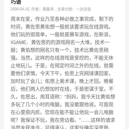
巧语
2006-04-15
, 作者：
黄集伟
,
文章分类：
一对活宝
周末在家，作业乃至各种必做之事完成，剩下的
时间，黄佐思黄佑想一般就该要求玩在线游戏。
他们玩的很简单，一般就是赛车游戏，在新浪，
IGAME．黄佐思的的游戏网名一大堆，技术一
般；黄佑想的网名只有一个，技术比黄佐思稍
强。当然，这样的在线游戏是受控的，不能无休
止地玩儿。于是，在规定时间之外的在线，就需
要他们求情。今天下午，佐思上完网球课回家，
加时玩了会儿；佑想上美术课，晚上才回。晚餐
后，他们两人仍想加时在线，于是密谋于室。不
久，佐思出，用耳语称：“妈妈，我今天比黄佑想
多玩了几个小时的电脑，我没敢跟他说。可我现
在心里很内疚。您现在能不能让他玩一会儿电脑
呢？我保证不玩，我在旁边看。”……这样的请求
当然未获准许，可得承认，这家伙确实深思熟