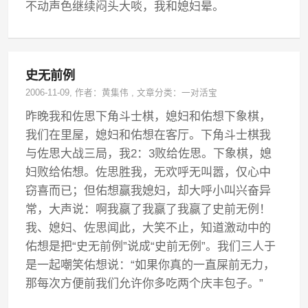
不动声色继续闷头大啖，我和媳妇晕。
史无前例
2006-11-09
, 作者：
黄集伟
,
文章分类：
一对活宝
昨晚我和佐思下角斗士棋，媳妇和佑想下象棋，
我们在里屋，媳妇和佑想在客厅。下角斗士棋我
与佐思大战三局，我2：3败给佐思。下象棋，媳
妇败给佑想。佐思胜我，无欢呼无叫嚣，仅心中
窃喜而已；但佑想赢我媳妇，却大呼小叫兴奋异
常，大声说：啊我赢了我赢了我赢了史前无例！
我、媳妇、佐思闻此，大笑不止，知道激动中的
佑想是把“史无前例”说成“史前无例”。我们三人于
是一起嘲笑佑想说：“如果你真的一直屎前无力，
那每次方便前我们允许你多吃两个庆丰包子。”