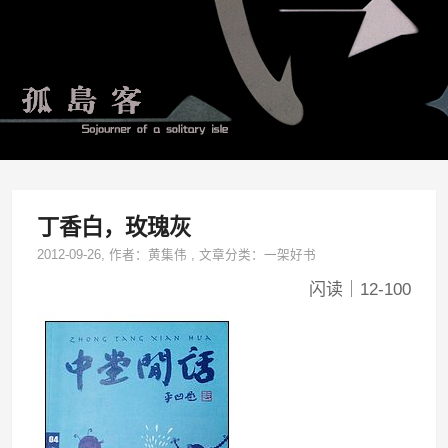
丁香白，玫瑰灰
2012-09-26
, 作者：
黄集伟
,
文章分类：
一架好书
闪读｜12-100