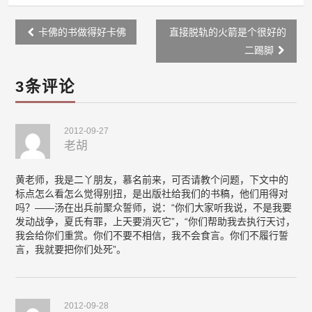
Post
卡佛的书做得好卡佛
直接脱轨的火箭是个很好的
navigation
二踢脚
3条评论
2012-09-27
老胡
黄老师，我是二丫朋友，慕名前来，可否请教个问题，下文中的
标点怎么看怎么觉得别扭，是出版社给我们的书稿，他们用得对
吗？——汤在出兵前聚众誓师，说：“你们大家听我说，不是我要
发动战争，夏氏有罪，上天要消灭它”，“你们帮助我去执行天讨，
我会给你们重赏。你们不要不相信，我不会食言。你们不履行誓
言，我就要把你们处死”。
2012-09-28