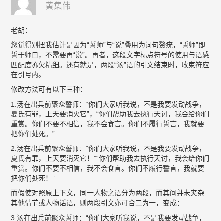
黄集伟
老胡：
您觉得别扭我估计是因为“誓师”与“说”叠用为词句赘疣，“誓师”即
誓于师曰，不需要再“说”。再者，这段文字标点符号的使用与语感
匹配度亦欠精细。还有就是，两段“汤”语的引文结束时，收束符应
在引号内。
修改方法可有以下三种：
1.汤在出兵前聚众誓师：“你们大家听我说，不是我要发动战争，
夏氏有罪，上天要消灭它”，“你们帮助我去执行天讨，我会给你们
重赏。你们不要不相信，我不会食言。你们不履行誓言，我就要
把你们处死。”
2.汤在出兵前聚众誓师：“你们大家听我说，不是我要发动战争，
夏氏有罪，上天要消灭它！”“你们帮助我去执行天讨，我会给你们
重赏。你们不要不相信，我不会食言。你们不履行誓言，我就要
把你们处死！”
而假使对照原上下文，同一人物之语分为两段，而其间并未夹杂
其他情节或人物话语，则两段引文亦可合二为一，变成：
3.汤在出兵前聚众誓师：“你们大家听我说，不是我要发动战争，