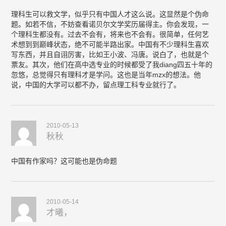
理科生可以救文学，似乎只有中国人才这么说。这显然是个伪命
题。如若不信，不妨查看诺贝尔文学奖历届得主。你会发现，一
个理科生都没有。过去不会有，将来也不会有。很简单，任何艺
术想到到巅峰状态，绝不可能半路出家。中国有不少理科生喜欢
写东西，并且自诩厉害，比如王小波、冯唐。说白了，也就是个
票友。其次，他们在高中选专业的时候都受了我diang四五十年的
忽悠，总觉得只有理科才是学问。这也是当年mzx的想法。他
说，中国的大学可以都不办，留点理工科专业就行了。
2010-05-13
秋秋
中国有作家吗？这可能也是伪命题
2010-05-14
才曦，