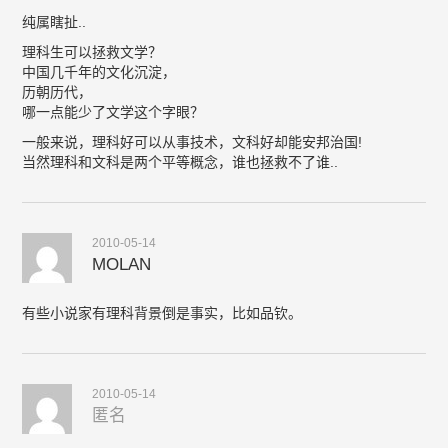
纯属瞎扯..
理科生可以拯救文学？
中国几千年的文化沉淀，
历朝历代，
哪一点能少了文学这个字眼？
一般来说，理科好可以从事技术，文科好却能安邦治国!
当然理科和文科是两个平等概念，谁也拯救不了谁..
2010-05-14
MOLAN
有些小说家有理科背景倒是事实，比如品钦。
2010-05-14
匿名