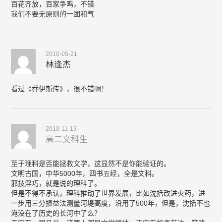
百花齐放，百家争鸣，不错
我们不要无原则的一团和气
2010-05-21
林逢杰
看过《乔伊斯传》，很不错啊！
2010-11-13
高二文科生
至于理科是否能拯救文学，这显然不是你能验证的。
文明古国，中华5000年，四书五经，全是文科。
邪技淫巧，就是说的理科了。
但是不得不承认，理科推动了世界发展，比如沈括改进火药，进
一步用三分损益法测量河堤高度，沿用了500年，但是，沈括不也
淹没在了历史的长河中了么？