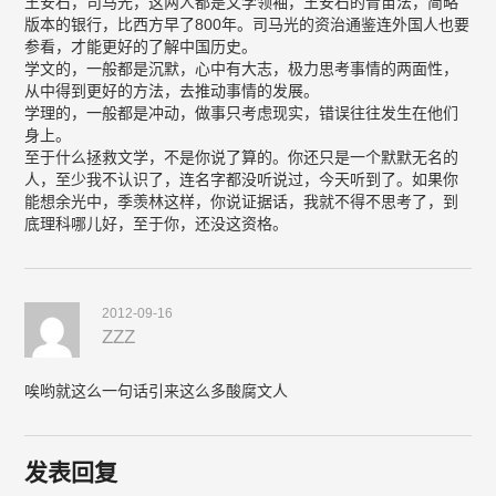
王安石，司马光，这两人都是文学领袖，王安石的青苗法，简略
版本的银行，比西方早了800年。司马光的资治通鉴连外国人也要
参看，才能更好的了解中国历史。
学文的，一般都是沉默，心中有大志，极力思考事情的两面性，
从中得到更好的方法，去推动事情的发展。
学理的，一般都是冲动，做事只考虑现实，错误往往发生在他们
身上。
至于什么拯救文学，不是你说了算的。你还只是一个默默无名的
人，至少我不认识了，连名字都没听说过，今天听到了。如果你
能想余光中，季羡林这样，你说证据话，我就不得不思考了，到
底理科哪儿好，至于你，还没这资格。
2012-09-16
ZZZ
唉哟就这么一句话引来这么多酸腐文人
发表回复