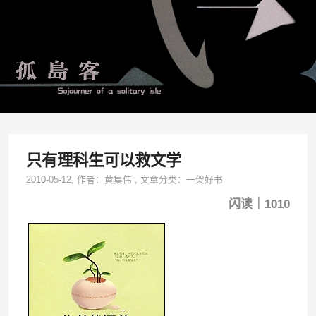
只有理科生可以救文学
2010-05-12
, 作者：
黄集伟
,
文章分类：
一架好书
闪读｜1010