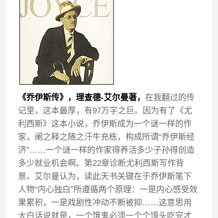
《乔伊斯传》，理查德-艾尔曼著，
在我翻过的传
记里，这本最厚，有97万字之巨。因为有了《尤
利西斯》这本小说，乔伊斯成为一个谜一样的作
家，阐之释之随之汗牛充栋，构成所谓“乔伊斯经
济”……一个谜一样的作家得养活多少子孙得创造
多少就业机会啊。第22章诊断尤利西斯写作背
景。艾尔曼认为，读此天书关键在于乔伊斯笔下
人物“内心独白”所遵循两个原理：一是内心感受效
果累积，一是戏剧性冲动不断被抑……这意思用
大白话说就是，一个饿鬼必须一个个馒头吃完才