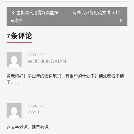
Post
虚拟语气用得好真能扭
有些话只能用英文讲（上）
navigation
转乾坤
7条评论
2009-12-08
WUCHONGXIAN
黄老师好！早些年的语词笔记，有重印的计划不？到处都找不到
了……
2009-12-08
ZIYU
这文字老道，话里有话。