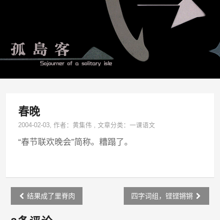
春晚
2004-02-03
, 作者：
黄集伟
,
文章分类：
一课语文
“春节联欢晚会”简称。糟蹋了。
Post
结果成了里脊肉
四字词组，铿铿锵锵
navigation