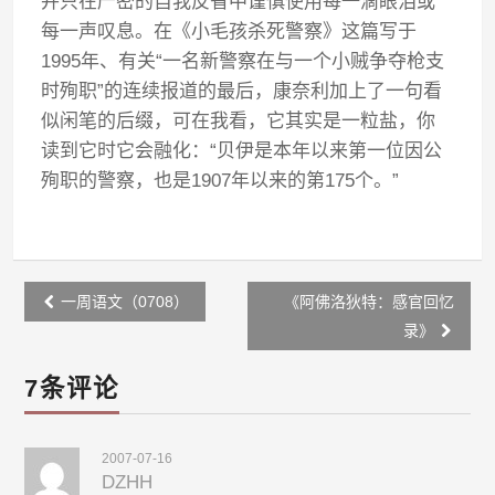
并只在严密的自我反省中谨慎使用每一滴眼泪或
每一声叹息。在《小毛孩杀死警察》这篇写于
1995年、有关“一名新警察在与一个小贼争夺枪支
时殉职”的连续报道的最后，康奈利加上了一句看
似闲笔的后缀，可在我看，它其实是一粒盐，你
读到它时它会融化：“贝伊是本年以来第一位因公
殉职的警察，也是1907年以来的第175个。”
Post
一周语文（0708）
《阿佛洛狄特：感官回忆
navigation
录》
7条评论
2007-07-16
DZHH