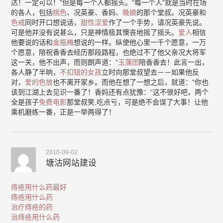
达！一定可以！”但是每一个人都摇头。“每一个人”就是当时在场
的各人，包括
桃色
、况英豪、香妈、
晚娘
的那个堂叔。况英豪和
色戒
同时开口想说话，
甜性涩爱
作了一个手势，请况英豪先说。
可是他并没有说甚么，只是神情极其懊丧地摇了摇头。
爱人
相信
他要说的话和
金瓶梅
想说的一样。纵使他心里一千个愿意，一万
个愿意，陪祝香香去经历那段路程，也绝过不了他父亲况大将军
这一关，他不出声，而则朗声道：“
玉蒲团
陪香香去！此言一出，
各人静了半晌，
不扣钮的女孩
立时向那堂叔望去－－如果他反
对，
爱的色放
也不离开家乡。而他在想了一想之后，就道：“你也
该到江湖上去见识一番了！香妈还有点犹豫：“这不很好吧，两个
全是孩子
免费电影
那堂叔笑,吃点亏，可是绝不会误了大事！让他
乘机磨练一番，正是一举两得了！
2010-09-02
塘沽网站建设
痔疮用什么药最好
痔疮用什么药
治疗痔疮的药
治痔疮用什么药