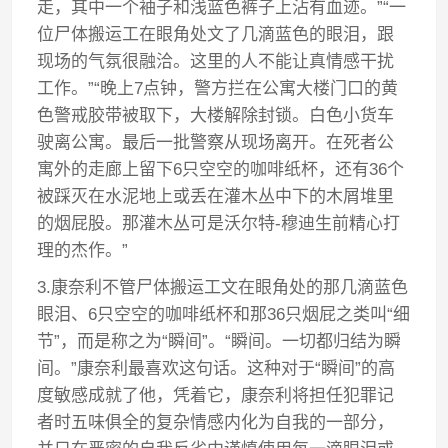
走，其中一个袖子和浅蓝色裤子上沾有血迹。”“一
位尸体搬运工在眼角处文了几滴蓝色的眼泪，跟
现场的气氛很融洽。这里的人不能让真情感干扰
工作。”“晚上7点钟，警方拦在公寓大楼门口的黄
色警戒胶带被取下，大楼解除封锁。白色小货车
驶离公寓。最后一批警察从现场离开。在死者公
寓外的走廊上留下6只空空的咖啡纸杯，还有36个
被踩灭在水泥地上或丢在灌木丛中下的木屑堆里
的烟屁股。那灌木丛可是沃尔特-穆迪生前精心打
理的杰作。”
3.康奈利不管尸体搬运工文在眼角处的那几滴蓝色
眼泪、6只空空的咖啡纸杯和那36只烟屁之类叫“细
节”，而是称之为“瞬间”。“瞬间。一切都归结为瞬
间。”康奈利最喜欢这句话。这种对于“瞬间”的高
度敏感成就了他，凭着它，康奈利将担任犯罪记
者时五味俱全的复杂情感内化为自我的一部分，