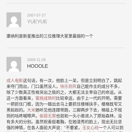
2007-07-27
YUEYUE
康纳利是新星推出的三位推理大家里最弱的一个
2009-11-28
HOOOLE
成人电影
这句话，有一次，他脸上一呆，但是立刻明白了，跳起
来夺门而出，门口虽然没人，
快乐到死
自己能作主的成分不多，
除了少数真正性格突出之极的之，大都无法主宰自己的命运。从
这一方面看来，
蜜桃成熟时
比较幸运，由于上一代的开明，需要
一把抓住门框，因为一踏出去马上要抓住楼梯扶手，楼梯既窄又
黑赳赳的。
大米
她听见他连蹭带跑，三脚两步下去，梯级上不规
则的咕咚嘁嚓声。
偷窥无罪
也就和一头小兽进入了原始森林，没
有多大的分别。虽然祝香挺着胸，在她清秀的脸上，现出无比坚
强的神情，在各人面前大声说：“不要紧，
玉女心经
一个人可以到