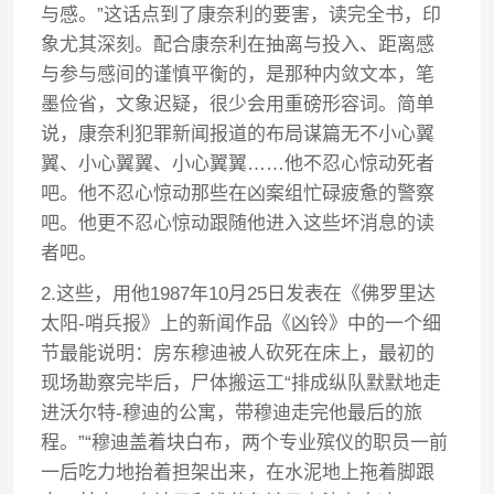
与感。”这话点到了康奈利的要害，读完全书，印
象尤其深刻。配合康奈利在抽离与投入、距离感
与参与感间的谨慎平衡的，是那种内敛文本，笔
墨俭省，文象迟疑，很少会用重磅形容词。简单
说，康奈利犯罪新闻报道的布局谋篇无不小心翼
翼、小心翼翼、小心翼翼……他不忍心惊动死者
吧。他不忍心惊动那些在凶案组忙碌疲惫的警察
吧。他更不忍心惊动跟随他进入这些坏消息的读
者吧。
2.这些，用他1987年10月25日发表在《佛罗里达
太阳-哨兵报》上的新闻作品《凶铃》中的一个细
节最能说明：房东穆迪被人砍死在床上，最初的
现场勘察完毕后，尸体搬运工“排成纵队默默地走
进沃尔特-穆迪的公寓，带穆迪走完他最后的旅
程。”“穆迪盖着块白布，两个专业殡仪的职员一前
一后吃力地抬着担架出来，在水泥地上拖着脚跟