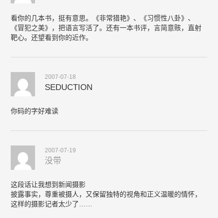
看你的几本书，挺有意思。《非常猎艳》、《习惯性八卦》、
《冒犯之美》，把语言写活了。还有一本书评，言简意赅，直射
靶心。还望看到你的近作。
2007-07-18
SEDUCTION
你码的字好难读
2007-07-19
没带
这段话让我想到新闻摄影
披露事实，尊重被摄人，又保留独特的视角和正义温暖的情怀，
这样的摄影记者太少了……