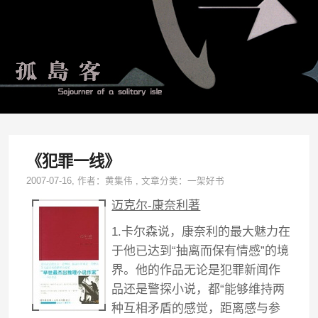
《犯罪一线》
2007-07-16
, 作者：
黄集伟
,
文章分类：
一架好书
迈克尔-康奈利著
1.卡尔森说，康奈利的最大魅力在
于他已达到“抽离而保有情感”的境
界。他的作品无论是犯罪新闻作
品还是警探小说，都“能够维持两
种互相矛盾的感觉，距离感与参