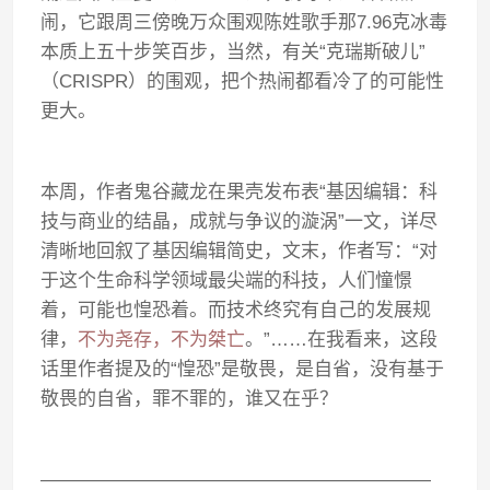
闹，它跟周三傍晚万众围观陈姓歌手那7.96克冰毒
本质上五十步笑百步，当然，有关“克瑞斯破儿”
（CRISPR）的围观，把个热闹都看冷了的可能性
更大。
本周，作者鬼谷藏龙在果壳发布表“基因编辑：科
技与商业的结晶，成就与争议的漩涡”一文，详尽
清晰地回叙了基因编辑简史，文末，作者写：“对
于这个生命科学领域最尖端的科技，人们憧憬
着，可能也惶恐着。而技术终究有自己的发展规
律，
不为尧存，不为桀亡
。”……在我看来，这段
话里作者提及的“惶恐”是敬畏，是自省，没有基于
敬畏的自省，罪不罪的，谁又在乎？
—————————————————————