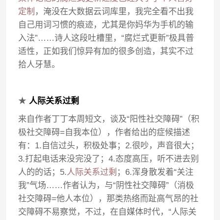
定制
，淹没在大数据云词库里，我完全看不出我
自己用词习惯的痕迹，尤其是你妈华为手机的输
入法”……诗人这段吐槽里，“腐烂式更新”极具普
适性，正如我们惊异有加的很多创造，其实不过
拾人牙慧。
★
人际关系过剩
来自作者丁丁本周短文，谈及“阳性社交障碍”（积
极社交障碍=自我本位），作者给出的症候描述
有：1.自信过头，积极处事；2.很吵，声音很大；
3.打起电话来没完没了；4.态度高压，听不进去别
人的的话；5.
人际关系过剩
；6.浑身散发着“关注
我”气场……作者认为，与“阴性社交障碍”（消极
社交障碍=他人本位），那类热络而趾高气昂的社
交障碍不易察觉，不过，在自媒体时代，“人际关