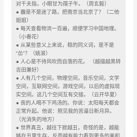
对千夫指，小眼甘为孺子牛。（周玄毅）
● 霾是不是迷了路，把南京当北京了？（二他
姐姐）
● 每天查看物流一百遍，顺便学习中国地理。
（小春花）
● 从某些意义上来说，稳的同义词，是不是
“怂”？（姚滚）
● 人心是不待风吹而自落的花。 （越描越黑转
吉田兼好）
● 人有几个空间，物理空间，音乐空间，文学
空间，互联网空间，游戏空间，以后的虚拟现
实空间。这几个空间互有交接。（云开华夏）
● 丧的人喝不下鸡汤的。你说：太阳每天都会
正常升起。他说：照见我的苦逼日新月异。
（光消失的地方）
● 世界真丑，越往下掀越丑，奇怪的是，越能
够在丑里生存，反而越有能力看到更多的美和