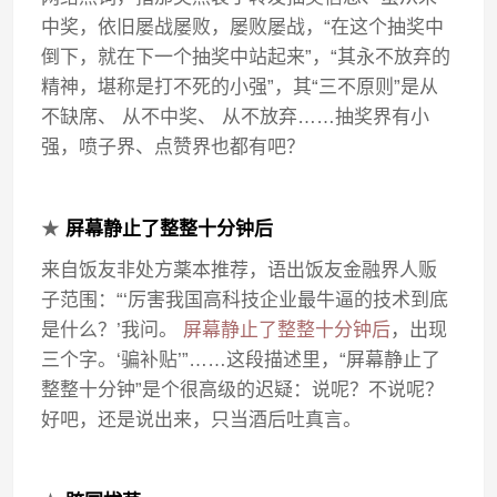
中奖，依旧屡战屡败，屡败屡战，“在这个抽奖中
倒下，就在下一个抽奖中站起来”，“其永不放弃的
精神，堪称是打不死的小强”，其“三不原则”是从
不缺席、 从不中奖、 从不放弃……抽奖界有小
强，喷子界、点赞界也都有吧？
★
屏幕静止了整整十分钟后
来自饭友非处方薬本推荐，语出饭友金融界人贩
子范围：“‘厉害我国高科技企业最牛逼的技术到底
是什么？’我问。
屏幕静止了整整十分钟后
，出现
三个字。‘骗补贴’”……这段描述里，“屏幕静止了
整整十分钟”是个很高级的迟疑：说呢？不说呢？
好吧，还是说出来，只当酒后吐真言。