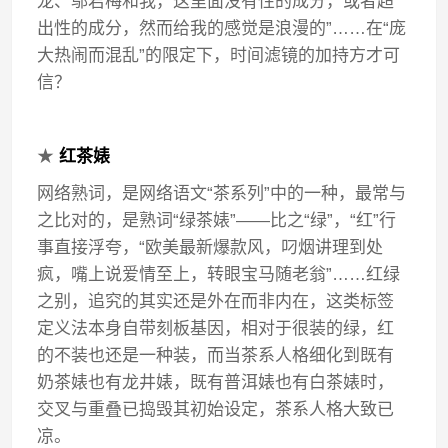
龙、邬君梅和我，这里面没有性的成分，或者超
出性的成分，然而给我的感觉是浪漫的”……在“庞
大热闹而混乱”的限定下，时间滤镜的加持方才可
信？
★
红茶婊
网络熟词，是网络语文“茶系列”中的一种，最常与
之比对的，是熟词“绿茶婊”——比之“绿”，“红”行
事直接浮夸，“欧美最新爆款风，叼烟讲理到处
疯，嘴上说爱情至上，转眼宝马随老翁”……红绿
之别，追究的其实还是外在而非内在，这类标签
定义法本身自带刻板基因，相对于很装的绿，红
的不装也还是一种装，而当茶系人格细化到既有
奶茶婊也有龙井婊，既有普洱婊也有白茶婊时，
交叉与重叠已捣毁其初始设定，茶系人格大致已
凉。