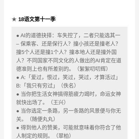
★
18语文第十一季
● AI的道德抉择：车失控了，二者只能选其一
– 保乘客、还是保行人？撞小孩还是撞老人？
撞5个人还是撞1个人？撞本地人还是撞外国
人？不同国家不同文化的人做出的AI肯定在道
德准则上也有所差别的。（絮絮叨叨辉）
● A:「爱过，恨过，笑过，哭过，才算活过」
B:「我只有穷过」（佚名）
● 当你把生活女神搞得筋疲力竭时，命运女神
就快出场了。（王兴）
● 当你选定一条路，另一条路的风景便与你无
关。（随便丸丸）
● 得到他人的赞美，可能就意味着你符合了他
人制定的规则。（翠柏）