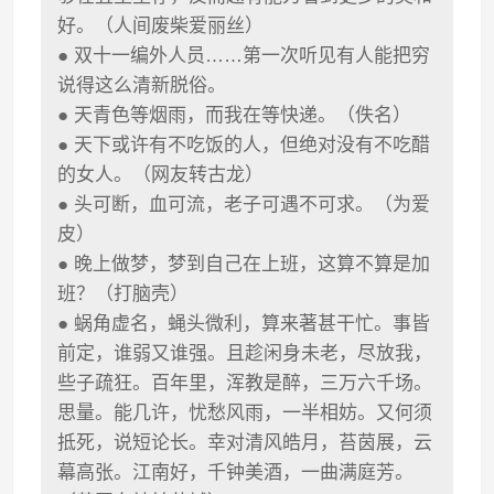
好。（人间废柴爱丽丝）
● 双十一编外人员……第一次听见有人能把穷
说得这么清新脱俗。
● 天青色等烟雨，而我在等快递。（佚名）
● 天下或许有不吃饭的人，但绝对没有不吃醋
的女人。（网友转古龙）
● 头可断，血可流，老子可遇不可求。（为爱
皮）
● 晚上做梦，梦到自己在上班，这算不算是加
班？（打脑壳）
● 蜗角虚名，蝇头微利，算来著甚干忙。事皆
前定，谁弱又谁强。且趁闲身未老，尽放我，
些子疏狂。百年里，浑教是醉，三万六千场。
思量。能几许，忧愁风雨，一半相妨。又何须
抵死，说短论长。幸对清风皓月，苔茵展，云
幕高张。江南好，千钟美酒，一曲满庭芳。