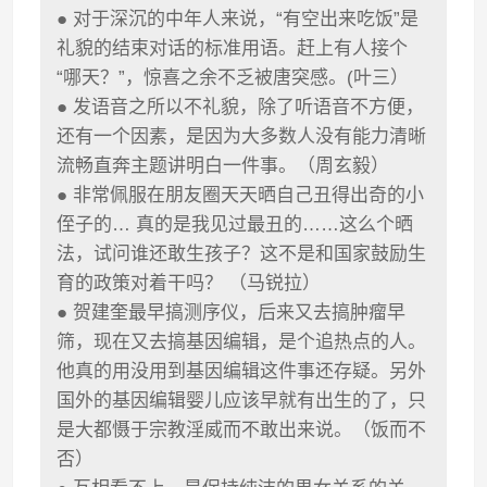
● 对于深沉的中年人来说，“有空出来吃饭”是
礼貌的结束对话的标准用语。赶上有人接个
“哪天？”，惊喜之余不乏被唐突感。(叶三）
● 发语音之所以不礼貌，除了听语音不方便，
还有一个因素，是因为大多数人没有能力清晰
流畅直奔主题讲明白一件事。（周玄毅）
● 非常佩服在朋友圈天天晒自己丑得出奇的小
侄子的… 真的是我见过最丑的……这么个晒
法，试问谁还敢生孩子？这不是和国家鼓励生
育的政策对着干吗？ （马锐拉）
● 贺建奎最早搞测序仪，后来又去搞肿瘤早
筛，现在又去搞基因编辑，是个追热点的人。
他真的用没用到基因编辑这件事还存疑。另外
国外的基因编辑婴儿应该早就有出生的了，只
是大都慑于宗教淫威而不敢出来说。（饭而不
否）