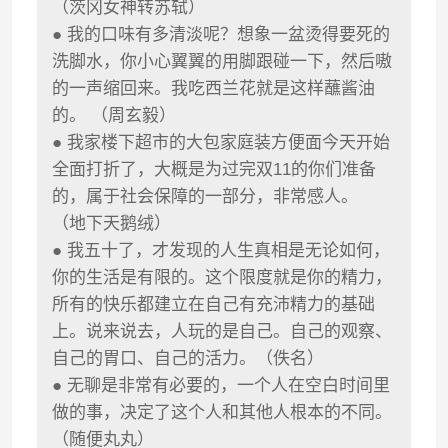
（茨冈女神转苏轼）
● 我的口味有多清淡呢？想象一盆烫得要死的
洗脚水，你小心翼翼的用脚跟碰一下，然后嗷
的一声缩回来。我吃西兰花就是这样蘸酱油
的。 （周玄毅）
● 我家楼下超市的大包家庭装方便面今天开始
全面打折了，大概是为过完双11的你们准备
的，属于社会保障的一部分，非常感人。
（地下天鹅绒）
● 我五十了，才发现的人生真相是无论如何，
你的生活是有限的。这个限度就是你的精力，
所有的快乐都建立在自己有充沛精力的基础
上。说来说去，人玩的是自己。自己的观察、
自己的胃口、自己的活力。（佚名）
● 无聊是非常有必要的，一个人在空白时间里
做的事，决定了这个人和其他人根本的不同。
（随便丸丸）