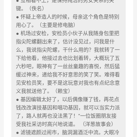
● 互相看不上，是保持纯洁的男女关系的关
键。（佚名）
● 怀疑上帝造人的时候，母亲这个角色是特别
用心了。（主要是修电脑）
● 机场过安检，安检员小伙子从我随身包里把
指尖陀螺翻出来了，估计没见过，问我是什
么，我说指尖陀螺，干什么用的？我就转了一
下给他看，他接过去也比划着转，大概玩了五
六秒吧，眼神有了一丝丝童趣的喜悦，然后猛
缓过神来，递给我不好意思的笑了笑。难得看
见安检员笑，要不是这玩意对我也有点纪念意
义我就送他了。（赖宝）
● 基因编辑太好了，以后偶像赚了钱，再花点
钱改改演技基因和唱功基因，就可以当实力派
了，路人就再也没法黑了！”一位饭圈朋友接
受我社采访时高兴地说道。 （洋葱故事会）
● 滤镜遮颜过闹市，脑洞漏酒泛中流。大眼冷