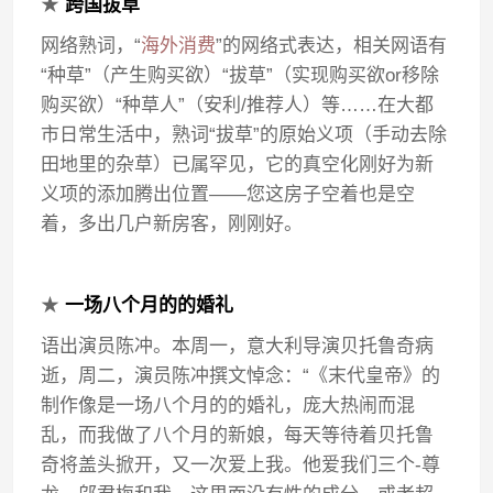
★
跨国拔草
网络熟词，“
海外消费
”的网络式表达，相关网语有
“种草”（产生购买欲）“拔草”（实现购买欲or移除
购买欲）“种草人”（安利/推荐人）等……在大都
市日常生活中，熟词“拔草”的原始义项（手动去除
田地里的杂草）已属罕见，它的真空化刚好为新
义项的添加腾出位置——您这房子空着也是空
着，多出几户新房客，刚刚好。
★
一场八个月的的婚礼
语出演员陈冲。本周一，意大利导演贝托鲁奇病
逝，周二，演员陈冲撰文悼念：“《末代皇帝》的
制作像是一场八个月的的婚礼，庞大热闹而混
乱，而我做了八个月的新娘，每天等待着贝托鲁
奇将盖头掀开，又一次爱上我。他爱我们三个-尊