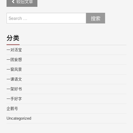
Post
较旧文章
navigation
Search
for:
分类
一对活宝
一团妄想
一窗风景
一课语文
一架好书
一手好字
企鹅号
Uncategorized